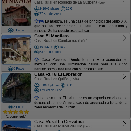
Casa Rural en
Robledo de La Guzpeña
(León)
2-16+2 plazas
26 €
77 km de León
La nuestra, es una casa de principios del Siglo XIX,
que ha sido recientemente restaurada con todo mimo y
8 Fotos
respeto. Se ha puesto especial car ...
Casa El Magüeto
Casa Rural en
Combarros
(León)
10 plazas
40 €
58 km de León
Casa Magüeto: Donde lo rural y lo acogedor se
mezclan con una iluminación cálida para sus cinco
8 Fotos
habitaciones, cada una con su propio estilo. ...
Casa Rural El Labrador
Casa Rural en
Quilós
(León)
6-10+1 plazas
38 €
129 km de León
La casa rural El Labrador es un espacio en el que se
detiene el tiempo. Antigua casa de arquitectura típica de la
8 Fotos
zona reconstruida utilizan ...
(1 comentario)
Casa Rural La Cervatina
Casa Rural en
Puebla de Lillo
(León)