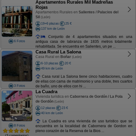
Apartamentos Rurales Mil Madreñas
Rojas
Apartamentos Rurales en
Salientes / Palacios del
Sil
(León)
19+6 plazas
25 €
137 km de León
Conjunto de 4 apartamentos situados en una
6 Fotos
antigua casa de labranza de 1835 metros totalmente
rehabilitada. Se encuentra en Salientes, un pe ...
Casa Rural La Salona
Casa Rural en
Boñar
(León)
6-10 plazas
20 €
49 km de León
Casa rural La Salona tiene cinco habitaciones, cuatro
de ellas con cama de matrimonio y una doble, tres cuartos
3 Fotos
de baño, uno de ellos con hi ...
La Cuadra
Vivienda turística en
Cabornera de Gordón / La Pola
de Gordón
(León)
12 plazas
23 €
40 km de León
La Cuadra es una vivienda de uso turistico que se
8 Fotos
encuentra en la localidad de Cabornera de Gordon en
pleno corazón de la Reserva de la Bios ...
(3 comentarios)