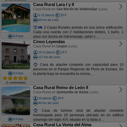
Casa Rural Lara I y II
Casa Rural en
San Martín de Valdetuéjar
(León)
2-12 plazas
20 €
60 km de León
2 Casas Rurales anexas en una única edificación.
Cada una cuenta con 2 habitaciones dobles, 1 baño, 1
8 Fotos
aseo con ducha de hidromasaje, salón c ...
Cinco Leyendas
Casa Rural en
Liegos
(León)
10+2 plazas
15 €
117 km de León
Casa de alquiler completo con capacidad para 10
personas en el Parque Regional de Picos de Europa. En
8 Fotos
la planta baja se encuentra la cocina, ...
(1 comentario)
Casa Rural Reino de León II
Casa Rural en
Quintanilla de Babia
(León)
10 plazas
29 €
90 km de León
Casa de turismo rural de alquiler completo
homologada para 10 personas ubicada en un edificio
8 Fotos
solariego del siglo XVI, situado en la falda d ...
Casa Rural La Venta del Alma