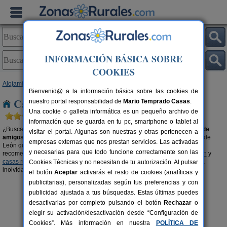
INFORMACIÓN BÁSICA SOBRE
COOKIES
Alojamientos
>
Casas rurales para grupos
>
Castilla y León
> León
Bienvenid@ a la información básica sobre las cookies de
Casas rurales para grupos en León
nuestro portal responsabilidad de
Mario Temprado Casas
.
Una cookie o galleta informática es un pequeño archivo de
información que se guarda en tu pc, smartphone o tablet al
¿Buscas una casa rural en
León
para disfrutar en
familia
o con tu
grupo de
visitar el portal. Algunas son nuestras y otras pertenecen a
amigos o amigas
? Organiza tu viaje con tu gente en el alojamiento rural de
empresas externas que nos prestan servicios. Las activadas
León que más se ajuste a las características de tu grupo. También, te
y necesarias para que todo funcione correctamente son las
recomendamos visitar las secciones de
casas rurales con piscina en León
y
casas rurales en el campo en León
para que podáis vivir una experiencia
Cookies Técnicas y no necesitan de tu autorización. Al pulsar
inolvidable en buena compañía.
el botón
Aceptar
activarás el resto de cookies (analíticas y
publicitarias), personalizadas según tus preferencias y con
publicidad ajustada a tus búsquedas. Estas últimas puedes
desactivarlas por completo pulsando el botón
Rechazar
o
elegir su activación/desactivación desde “Configuración de
Cookies”. Más información en nuestra
POLÍTICA DE