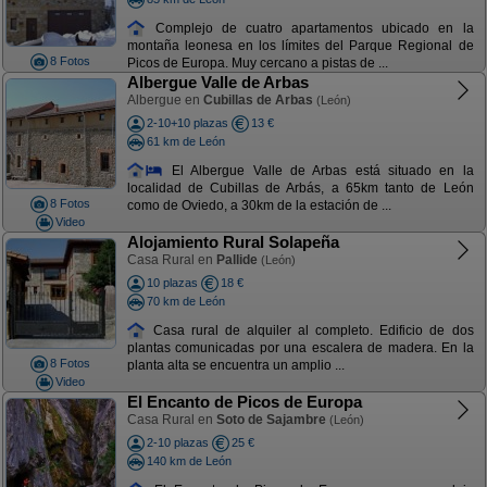
Complejo de cuatro apartamentos ubicado en la
montaña leonesa en los límites del Parque Regional de
8 Fotos
Picos de Europa. Muy cercano a pistas de ...
Albergue Valle de Arbas
Albergue en
Cubillas de Arbas
(León)
2-10+10 plazas
13 €
61 km de León
El Albergue Valle de Arbas está situado en la
localidad de Cubillas de Arbás, a 65km tanto de León
8 Fotos
como de Oviedo, a 30km de la estación de ...
Video
Alojamiento Rural Solapeña
Casa Rural en
Pallide
(León)
10 plazas
18 €
70 km de León
Casa rural de alquiler al completo. Edificio de dos
plantas comunicadas por una escalera de madera. En la
8 Fotos
planta alta se encuentra un amplio ...
Video
El Encanto de Picos de Europa
Casa Rural en
Soto de Sajambre
(León)
2-10 plazas
25 €
140 km de León