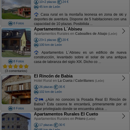
10+2 plazas
24 €
45 km de León
Casa rural en la montaña leonesa en zona de ski y
deportes de aventura. Dispone de 5 habitaciones con una
8 Fotos
capacidad de 10 plazas. Posibilida ...
Apartamentos L´Abiseu
Apartamentos Rurales en
Caboalles de Abajo
(León)
23+1 plazas
20 €
100 km de León
Apartamentos L´Abiseu es un edificio de nueva
construcción, levantado sobre el solar de una antigua
8 Fotos
casa de labranza del siglo XIX. Dicho co ...
(3 comentarios)
El Rincón de Babia
Hotel Rural en
La Cueta / Cabrillanes
(León)
26 plazas
35 €
102 km de León
¿Aún no conoces la Posada Real El Rincón de
Babia? Esta casona te encantará, primeramente por el
8 Fotos
lugar privilegiado donde se encuentra ubica ...
Apartamentos Rurales El Cueto
Apartamentos Rurales en
Prioro
(León)
17 plazas
30 €
85 km de León