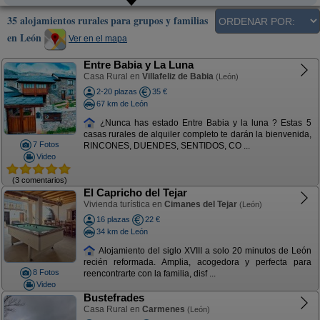
35 alojamientos rurales para grupos y familias
en León
Ver en el mapa
Entre Babia y La Luna
Casa Rural en
Villafeliz de Babia
(León)
2-20 plazas
35 €
67 km de León
¿Nunca has estado Entre Babia y la luna ? Estas 5
casas rurales de alquiler completo te darán la bienvenida,
7 Fotos
RINCONES, DUENDES, SENTIDOS, CO ...
Video
(3 comentarios)
El Capricho del Tejar
Vivienda turística en
Cimanes del Tejar
(León)
16 plazas
22 €
34 km de León
Alojamiento del siglo XVIII a solo 20 minutos de León
recién reformada. Amplia, acogedora y perfecta para
8 Fotos
reencontrarte con la familia, disf ...
Video
Bustefrades
Casa Rural en
Carmenes
(León)