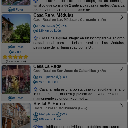
El Encanto de Picos de Europa, es un complejo
turístico que consta de 2 auténticas casas rurales, Casa La
8 Fotos
Abuela Aurora y Casa El Encanto de ...
Casa Rural Médulas
Casa Rural en
Las Médulas / Carucedo
(León)
2-30 plazas
23 €
120 km de León
Casas de alquiler íntegro en un incomparable entorno
natural ideal para el turismo rural en Las Médulas,
8 Fotos
patrimonio de la Humanidad por la U ...
Video
(1 comentario)
Casa La Ruda
Casa Rural en
San Justo de Cabanillas
(León)
10+3 plazas
20 €
80 km de León
Casa la ruda es una bonita casa construida en el año
1900 en piedra, madera y pizarra de la zona, restaurada
8 Fotos
manteniendo su origen y con tod ...
Hostal El Horno
Hostal Rural en
Molinaseca
(León)
16+4 plazas
22 €
100 km de León
Habitaciones individuales o dobles con cuarto de