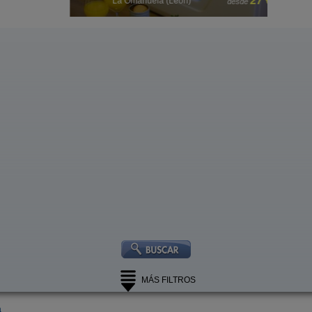
 €
27 €
La Omañuela (León)
desde
MÁS FILTROS
a