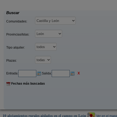
18 €
36
Ozuela (León)
desde
desde
Buscar
Comunidades:
Provincias/Islas:
Tipo alquiler:
Plazas:
X
Entrada:
Salida:
Fechas más buscadas
10 alojamientos rurales aislados en el campo en León
Ver en el map