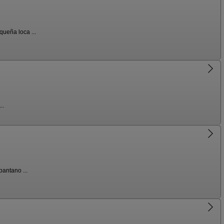
ueña loca ...
..
antano ...