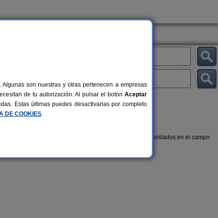
al. Algunas son nuestras y otras pertenecen a empresas
cesitan de tu autorización. Al pulsar el botón
Aceptar
uedas. Estas últimas puedes desactivarlas por completo
CA DE COOKIES
.
. Desconecta del día a día y opta por alojamientos rurales aislados en el campo
La Nogala
El Secreto 
4 pers.