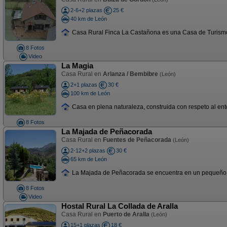
2-6+2 plazas
25 €
40 km de León
Casa Rural Finca La Castañona es una Casa de Turismo 
8 Fotos
Video
La Magia
Casa Rural en
Arlanza / Bembibre
(León)
2+1 plazas
30 €
100 km de León
Casa en plena naturaleza, construida con respeto al entor
8 Fotos
La Majada de Peñacorada
Casa Rural en
Fuentes de Peñacorada
(León)
2-12+2 plazas
30 €
65 km de León
La Majada de Peñacorada se encuentra en un pequeño pue
8 Fotos
Video
Hostal Rural La Collada de Aralla
Casa Rural en
Puerto de Aralla
(León)
15+1 plazas
18 €