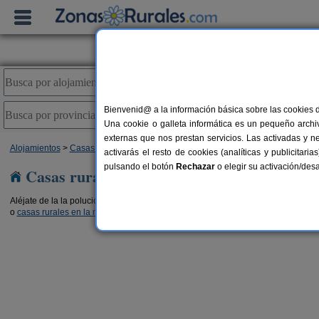
Bienvenid@ a la información básica sobre las cookies 
Una cookie o galleta informática es un pequeño archiv
externas que nos prestan servicios. Las activadas y n
Alojamientos
>
Casas rurales en el campo
>
Castilla y León
> León
activarás el resto de cookies (analíticas y publicita
pulsando el botón
Rechazar
o elegir su activación/de
Casas rurales en el campo en León
Aléjate de la la polución y del mundanal ruido y relájate con los beneficios que 
o
casas rurales en la montaña en León
y haz una excursión por el entorno. El a
a
Casa Rural Villasol
2-5 pers.
2-6+1 pe