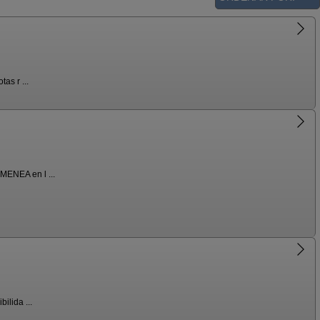
as r ...
MENEA en l ...
ilida ...