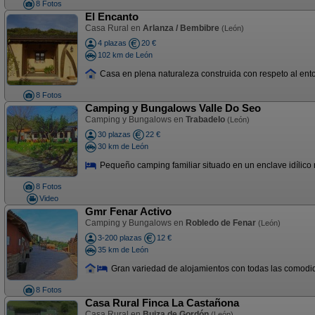
8 Fotos
El Encanto
Casa Rural en
Arlanza / Bembibre
(León)
4 plazas
20 €
102 km de León
Casa en plena naturaleza construida con respeto al entorn
8 Fotos
Camping y Bungalows Valle Do Seo
Camping y Bungalows en
Trabadelo
(León)
30 plazas
22 €
30 km de León
Pequeño camping familiar situado en un enclave idílico r
8 Fotos
Video
Gmr Fenar Activo
Camping y Bungalows en
Robledo de Fenar
(León)
3-200 plazas
12 €
35 km de León
Gran variedad de alojamientos con todas las comodid
8 Fotos
Casa Rural Finca La Castañona
Casa Rural en
Buiza de Gordón
(León)