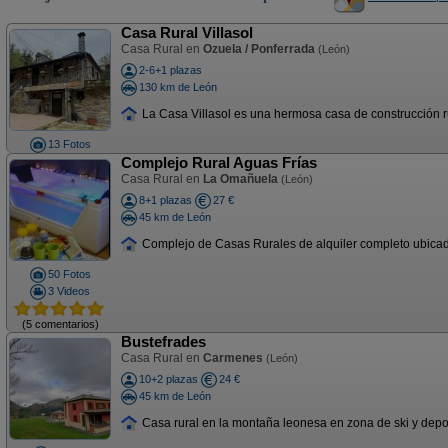
Casa Rural Villasol
Casa Rural en
Ozuela / Ponferrada
(León)
2-6+1 plazas
130 km de León
La Casa Villasol es una hermosa casa de construcción ru
13 Fotos
Complejo Rural Aguas Frías
Casa Rural en
La Omañuela
(León)
8+1 plazas
27 €
45 km de León
Complejo de Casas Rurales de alquiler completo ubicad
50 Fotos
3 Videos
(5 comentarios)
Bustefrades
Casa Rural en
Carmenes
(León)
10+2 plazas
24 €
45 km de León
Casa rural en la montaña leonesa en zona de ski y depor