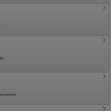
...
p ...
 servicios ...