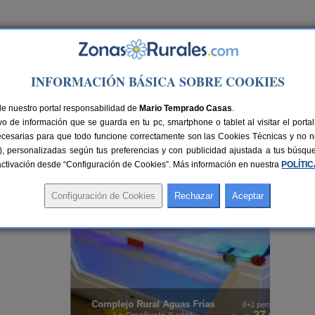
Ir a Versión PC
INFORMACIÓN BÁSICA SOBRE COOKIES
de nuestro portal responsabilidad de
Mario Temprado Casas
.
o de información que se guarda en tu pc, smartphone o tablet al visitar el port
ecesarias para que todo funcione correctamente son las Cookies Técnicas y no ne
rias), personalizadas según tus preferencias y con publicidad ajustada a tus búsq
sactivación desde “Configuración de Cookies”. Más información en nuestra
POLÍTI
disfrutar de una
casa rural en el campo en León
te proporciona a todos los niveles
ire puro tiene muchos más beneficios de los que imaginas.
Complejo Rural Aguas Frías
rs.
8+1 pers.