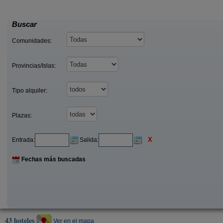
35 €
24
Ardines (Asturias)
desde
desde
Buscar
Comunidades:
Provincias/Islas:
Tipo alquiler:
Plazas:
X
Entrada:
Salida:
Fechas más buscadas
43 hoteles
Ver en el mapa