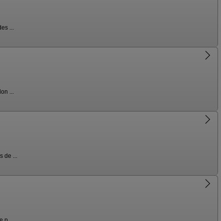
es ...
on ...
 de ...
 p ...