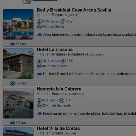
Bed y Breakfast Casa Arena Sevilla
Hotel en
Tomares
(Sevilla)
2-10 plazas
40 €
9 km de Sevilla
¡Sea bienvenido y sorpréndase con la preciosa ciudad de
8 Fotos
Hotel La Llosona
Hotel en
Ardines / Ribadesella
(Asturias)
18+1 plazas
24 €
80 km de Oviedo
El Hotel Rural La Llosona está construido a partir de una
8 Fotos
Hostería Isla Cabrera
Hotel en
Suances
(Cantabria)
8+3 plazas
30 €
20 km de Santander
Hostería en primera línea de playa, trato familiar. El es
8 Fotos
Hotel Villa de Cretas
Hotel en
Cretas
(Teruel)