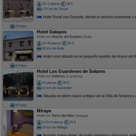
22+3 plazas
36 €
175 km de Teruel
Hotel Rural con Encanto, donde el servicio esmerado y el
8 Fotos
Hotel Galayos
Hotel en
Hoyos del Espino
(Ávila)
10-40 plazas
30 €
68 km de Ávila
Hotel rural situado en el pequeño pueblo de Hoyos del Es
8 Fotos
Hotel Los Guardeses de Solares
Hotel en
Solares
(Cantabria)
42 plazas
35 €
14 km de Santander
Situada en pleno casco antiguo de la Villa de Solares y
8 Fotos
Miraya
Hotel en
Torre del Mar
(Málaga)
2-20+4 plazas
25 €
30 km de Málaga
Nuestro nuevo Hotel, de estilo moderno y funcional, está