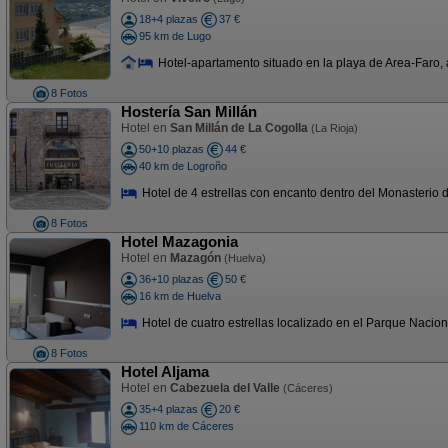
18+4 plazas
37 €
95 km de Lugo
Hotel-apartamento situado en la playa de Area-Faro, a 
8 Fotos
Hostería San Millán
Hotel en
San Millán de La Cogolla
(La Rioja)
50+10 plazas
44 €
40 km de Logroño
Hotel de 4 estrellas con encanto dentro del Monasterio 
8 Fotos
Hotel Mazagonia
Hotel en
Mazagón
(Huelva)
36+10 plazas
50 €
16 km de Huelva
Hotel de cuatro estrellas localizado en el Parque Nacion
8 Fotos
Hotel Aljama
Hotel en
Cabezuela del Valle
(Cáceres)
35+4 plazas
20 €
110 km de Cáceres