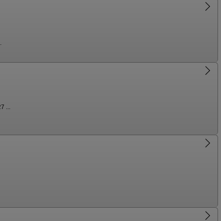
.
 ...