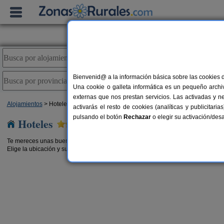
Bienvenid@ a la información básica sobre las cookies 
Una cookie o galleta informática es un pequeño archiv
externas que nos prestan servicios. Las activadas y n
Alojamientos
> Hoteles
activarás el resto de cookies (analíticas y publicita
pulsando el botón
Rechazar
o elegir su activación/de
Hoteles
Te mereces unas buenas vacaciones. Elije entre estos grandes alojamientos, relá
Elige la ubicación y sus servicios, y reserva el que más se ajusta a tus necesi
olares
Hotel La Llosona
42 pers.
18+1 pe