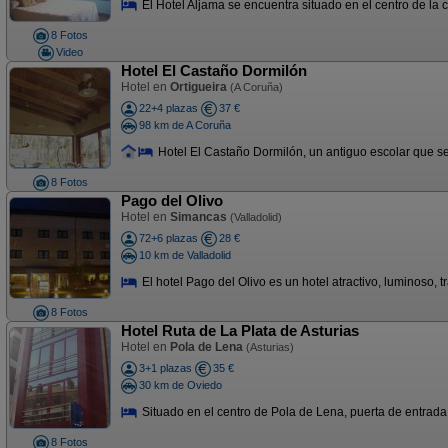
El Hotel Aljama se encuentra situado en el centro de la c
8 Fotos
Video
Hotel El Castaño Dormilón
Hotel en
Ortigueira
(A Coruña)
22+4 plazas
37 €
98 km de A Coruña
Hotel El Castaño Dormilón, un antiguo escolar que se 
8 Fotos
Pago del Olivo
Hotel en
Simancas
(Valladolid)
72+6 plazas
28 €
10 km de Valladolid
El hotel Pago del Olivo es un hotel atractivo, luminoso, t
8 Fotos
Hotel Ruta de La Plata de Asturias
Hotel en
Pola de Lena
(Asturias)
3+1 plazas
35 €
30 km de Oviedo
Situado en el centro de Pola de Lena, puerta de entrada e
8 Fotos