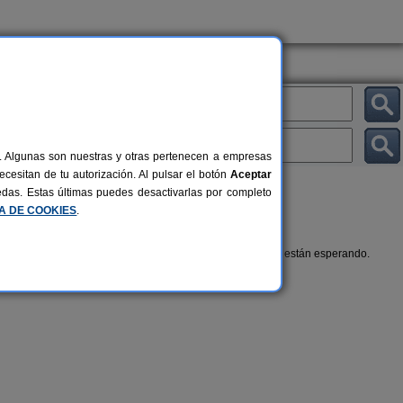
al. Algunas son nuestras y otras pertenecen a empresas
cesitan de tu autorización. Al pulsar el botón
Aceptar
uedas. Estas últimas puedes desactivarlas por completo
CA DE COOKIES
.
d y relax en esta selección de
hoteles con encanto
que te están esperando.
tales Rurales
.
Hotel Casa de Los Arcos
Hotel Doñ
28+5 pers.