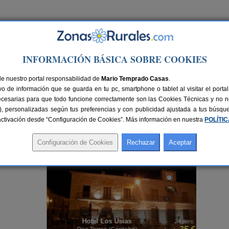
Ir a Versión PC
INFORMACIÓN BÁSICA SOBRE COOKIES
de nuestro portal responsabilidad de
Mario Temprado Casas
.
o de información que se guarda en tu pc, smartphone o tablet al visitar el port
ecesarias para que todo funcione correctamente son las Cookies Técnicas y no ne
rias), personalizadas según tus preferencias y con publicidad ajustada a tus búsq
sactivación desde “Configuración de Cookies”. Más información en nuestra
POLÍTI
jate y disfruta de tu tiempo libre. Desconecta y vive cada momento de tranquilida
dades. Si buscas algo más familiar, te recomendamos visitar nuestra selección de
Hos
Hotel Los Usias
rs.
24 pers.