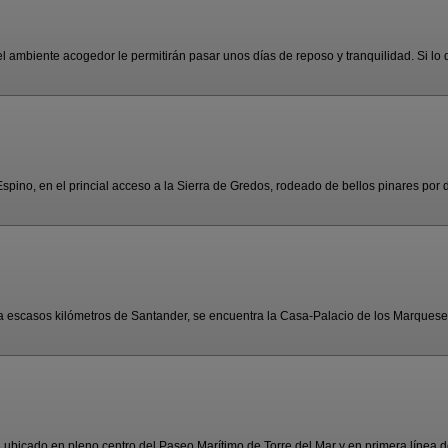
 ambiente acogedor le permitirán pasar unos días de reposo y tranquilidad. Si lo d
pino, en el princial acceso a la Sierra de Gredos, rodeado de bellos pinares por d
 a escasos kilómetros de Santander, se encuentra la Casa-Palacio de los Marqueses
 ubicado en pleno centro del Paseo Marítimo de Torre del Mar y en primera línea de