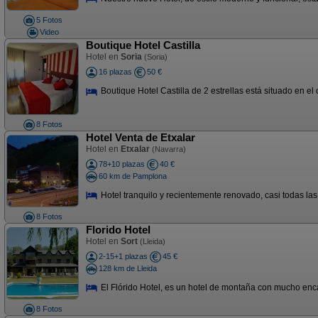
5 Fotos
Video
Boutique Hotel Castilla
Hotel en
Soria
(Soria)
16 plazas
50 €
Boutique Hotel Castilla de 2 estrellas está situado en el 
8 Fotos
Hotel Venta de Etxalar
Hotel en
Etxalar
(Navarra)
78+10 plazas
40 €
60 km de Pamplona
Hotel tranquilo y recientemente renovado, casi todas las 
8 Fotos
Florido Hotel
Hotel en
Sort
(Lleida)
2-15+1 plazas
45 €
128 km de Lleida
El Flórido Hotel, es un hotel de montaña con mucho encant
8 Fotos