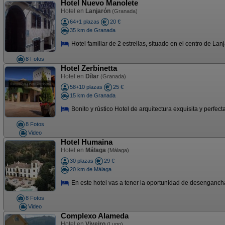
Hotel Nuevo Manolete
Hotel en
Lanjarón
(Granada)
64+1 plazas
20 €
35 km de Granada
Hotel familiar de 2 estrellas, situado en el centro de Lan
8 Fotos
Hotel Zerbinetta
Hotel en
Dílar
(Granada)
58+10 plazas
25 €
15 km de Granada
Bonito y rústico Hotel de arquitectura exquisita y perfec
8 Fotos
Video
Hotel Humaina
Hotel en
Málaga
(Málaga)
30 plazas
29 €
20 km de Málaga
En este hotel vas a tener la oportunidad de desenganchar d
8 Fotos
Video
Complexo Alameda
Hotel en
Viveiro
(Lugo)