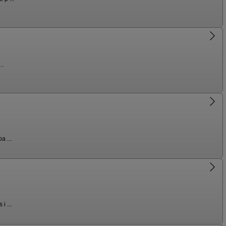
..
a ...
i ...