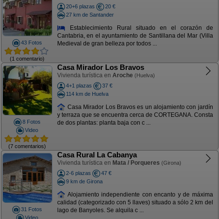
20+6 plazas
20 €
27 km de Santander
Establecimiento Rural situado en el corazón de
Cantabria, en el ayuntamiento de Santillana del Mar (Villa
43 Fotos
Medieval de gran belleza por todos ...
(1 comentario)
Casa Mirador Los Bravos
Vivienda turística en
Aroche
(Huelva)
4+1 plazas
37 €
114 km de Huelva
Casa Mirador Los Bravos es un alojamiento con jardín
y terraza que se encuentra cerca de CORTEGANA. Consta
8 Fotos
de dos plantas: planta baja con c ...
Video
(7 comentarios)
Casa Rural La Cabanya
Vivienda turística en
Mata / Porqueres
(Girona)
2-6 plazas
47 €
9 km de Girona
Alojamiento independiente con encanto y de máxima
calidad (categorizado con 5 llaves) situado a sólo 2 km del
31 Fotos
lago de Banyoles. Se alquila c ...
Video