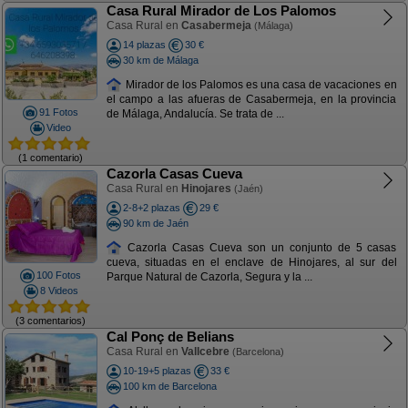
Casa Rural Mirador de Los Palomos
Casa Rural en
Casabermeja
(Málaga)
14 plazas
30 €
30 km de Málaga
Mirador de los Palomos es una casa de vacaciones en
el campo a las afueras de Casabermeja, en la provincia
91 Fotos
de Málaga, Andalucía. Se trata de ...
Video
(1 comentario)
Cazorla Casas Cueva
Casa Rural en
Hinojares
(Jaén)
2-8+2 plazas
29 €
90 km de Jaén
Cazorla Casas Cueva son un conjunto de 5 casas
cueva, situadas en el enclave de Hinojares, al sur del
100 Fotos
Parque Natural de Cazorla, Segura y la ...
8 Videos
(3 comentarios)
Cal Ponç de Belians
Casa Rural en
Vallcebre
(Barcelona)
10-19+5 plazas
33 €
100 km de Barcelona