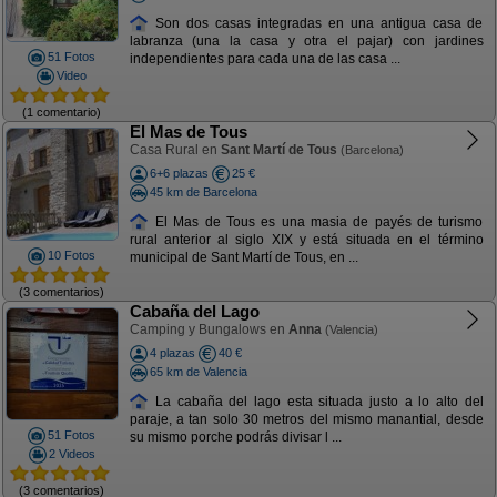
Son dos casas integradas en una antigua casa de
labranza (una la casa y otra el pajar) con jardines
51 Fotos
independientes para cada una de las casa ...
Video
(1 comentario)
El Mas de Tous
Casa Rural en
Sant Martí de Tous
(Barcelona)
6+6 plazas
25 €
45 km de Barcelona
El Mas de Tous es una masia de payés de turismo
rural anterior al siglo XIX y está situada en el término
10 Fotos
municipal de Sant Martí de Tous, en ...
(3 comentarios)
Cabaña del Lago
Camping y Bungalows en
Anna
(Valencia)
4 plazas
40 €
65 km de Valencia
La cabaña del lago esta situada justo a lo alto del
paraje, a tan solo 30 metros del mismo manantial, desde
51 Fotos
su mismo porche podrás divisar l ...
2 Videos
(3 comentarios)