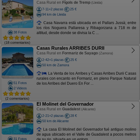
Casa Rural en
Fígols de Tremp
(Lleida)
7-11+2 plazas
25 €
94 km de Lleida
Casa Navarra está ubicada en el Pallars Jussà; entre
los ríos Noguera Pallaresa y Ribagorzana a 718 m de
38 Fotos
altitud, desde donde se divisa la C ...
(18 comentarios)
Casas Rurales ARRIBES DURII
Casa Rural en
Formariz de Sayago
(Zamora)
2-42+1 plazas
25 €
50 km de Zamora
La Venta de los Arribes y Casas Arribes Durii Casas
rurales con encanto en Formariz, en pleno Parque Natural
51 Fotos
de los Arribes del Duero En For ...
2 Videos
(2 comentarios)
El Molinet del Governador
Casa Rural en
Guadalest
(Alicante)
2-21+2 plazas
28 €
50 km de Alicante
La casa El Molinet del Governador fué antiguo molino
de agua ubicado en el Valle de Guadalest a pocos metros
31 Fotos
de su rio, situada en un entorn ...