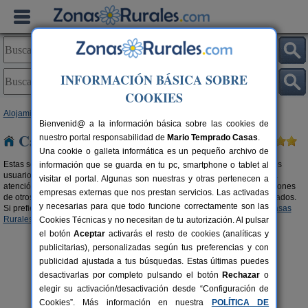
INFORMACIÓN BÁSICA SOBRE
COOKIES
Alojamientos
> Casas recomendadas por viajeros
Bienvenid@ a la información básica sobre las cookies de
Casas recomendadas por viajeros
nuestro portal responsabilidad de
Mario Temprado Casas
.
Una cookie o galleta informática es un pequeño archivo de
Estas son las casa recomendadas en turismo rural mejor valoradas por los
información que se guarda en tu pc, smartphone o tablet al
usuarios. Por su ubicación, por sus servicios, por sus instalaciones, por la
visitar el portal. Algunas son nuestras y otras pertenecen a
atención del propietario,... Si eres de los que eligen escuchando las opiniones
empresas externas que nos prestan servicios. Las activadas
de otros viajeros, estos son los
alojamientos recomendados
mejor valorados.
y necesarias para que todo funcione correctamente son las
Si prefieres aprovechar grandes descuentos, visita nuestra sección de
Casas
Rurales con ofertas
.
Cookies Técnicas y no necesitan de tu autorización. Al pulsar
el botón
Aceptar
activarás el resto de cookies (analíticas y
publicitarias), personalizadas según tus preferencias y con
publicidad ajustada a tus búsquedas. Estas últimas puedes
desactivarlas por completo pulsando el botón
Rechazar
o
elegir su activación/desactivación desde “Configuración de
Cookies”. Más información en nuestra
POLÍTICA DE