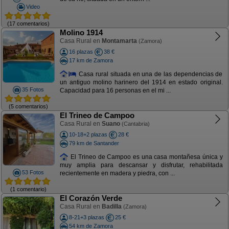
Video
(17 comentarios)
Molino 1914
Casa Rural en
Montamarta
(Zamora)
16 plazas
38 €
17 km de Zamora
Casa rural situada en una de las dependencias de
un antiguo molino harinero del 1914 en estado original.
35 Fotos
Capacidad para 16 personas en el mi ...
(5 comentarios)
El Trineo de Campoo
Casa Rural en
Suano
(Cantabria)
10-18+2 plazas
28 €
79 km de Santander
El Trineo de Campoo es una casa montañesa única y
muy amplia para descansar y disfrutar, rehabilitada
53 Fotos
recientemente en madera y piedra, con ...
(1 comentario)
El Corazón Verde
Casa Rural en
Badilla
(Zamora)
8-21+3 plazas
25 €
54 km de Zamora