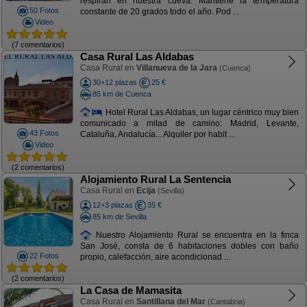
respiran en nuestra cueva. Mantiene la temperatura
50 Fotos
constante de 20 grados todo el año. Pod ...
Video
(7 comentarios)
Casa Rural Las Aldabas
Casa Rural en
Villanueva de la Jara
(Cuenca)
30+12 plazas
25 €
85 km de Cuenca
Hotel Rural Las Aldabas, un lugar céntrico muy bien
comunicado a mitad de camino: Madrid, Levante,
43 Fotos
Cataluña, Andalucía... Alquiler por habit ...
Video
(2 comentarios)
Alojamiento Rural La Sentencia
Casa Rural en
Ecija
(Sevilla)
12+3 plazas
35 €
85 km de Sevilla
Nuestro Alojamiento Rural se encuentra en la finca
San José, consta de 6 habitaciones dobles con baño
22 Fotos
propio, calefacción, aire acondicionad ...
(2 comentarios)
La Casa de Mamasita
Casa Rural en
Santillana del Mar
(Cantabria)