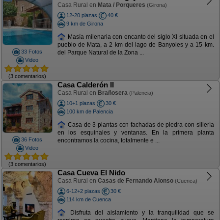
Casa Rural en
Mata / Porqueres
(Girona)
12-20 plazas
40 €
9 km de Girona
Masía milenaria con encanto del siglo XI situada en el
pueblo de Mata, a 2 km del lago de Banyoles y a 15 km.
33 Fotos
del Parque Natural de la Zona ...
Video
(3 comentarios)
Casa Calderón II
Casa Rural en
Brañosera
(Palencia)
10+1 plazas
30 €
100 km de Palencia
Casa de 3 plantas con fachadas de piedra con sillería
en los esquinales y ventanas. En la primera planta
36 Fotos
encontramos la cocina, totalmente e ...
Video
(3 comentarios)
Casa Cueva El Nido
Casa Rural en
Casas de Fernando Alonso
(Cuenca)
6-12+2 plazas
30 €
114 km de Cuenca
Disfruta del aislamiento y la tranquilidad que se