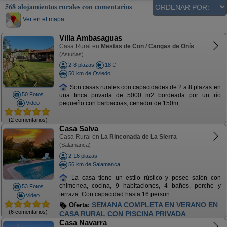
568 alojamientos rurales con comentarios
Ver en el mapa
Villa Ambasaguas
Casa Rural en
Mestas de Con / Cangas de Onís
(Asturias)
2-8 plazas
18 €
50 km de Oviedo
Son casas rurales con capacidades de 2 a 8 plazas en
50 Fotos
una finca privada de 5000 m2 bordeada por un río
Video
pequeño con barbacoas, cenador de 150m ...
(2 comentarios)
Casa Salva
Casa Rural en
La Rinconada de La Sierra
(Salamanca)
2-16 plazas
56 km de Salamanca
La casa tiene un estilo rústico y posee salón con
chimenea, cocina, 9 habitaciones, 4 baños, porche y
53 Fotos
terraza. Con capacidad hasta 16 person ...
Video
SEMANA COMPLETA EN VERANO EN
Oferta:
(6 comentarios)
CASA RURAL CON PISCINA PRIVADA
Casa Navarra