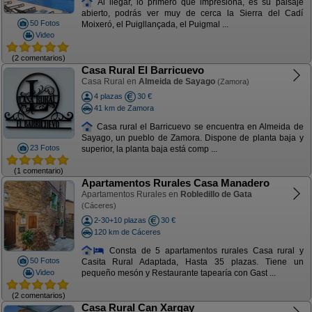
Al llegar, lo primero que impresiona, es su paisaje
abierto, podrás ver muy de cerca la Sierra del Cadí
50 Fotos
Moixeró, el Puigllançada, el Puigmal ...
Video
(2 comentarios)
Casa Rural El Barricuevo
Casa Rural en
Almeida de Sayago
(Zamora)
4 plazas
30 €
41 km de Zamora
Casa rural el Barricuevo se encuentra en Almeida de
Sayago, un pueblo de Zamora. Dispone de planta baja y
23 Fotos
superior, la planta baja está comp ...
(1 comentario)
Apartamentos Rurales Casa Manadero
Apartamentos Rurales en
Robledillo de Gata
(Cáceres)
2-30+10 plazas
30 €
120 km de Cáceres
Consta de 5 apartamentos rurales Casa rural y
50 Fotos
Casita Rural Adaptada, Hasta 35 plazas. Tiene un
Video
pequeño mesón y Restaurante tapearía con Gast ...
(2 comentarios)
Casa Rural Can Xargay