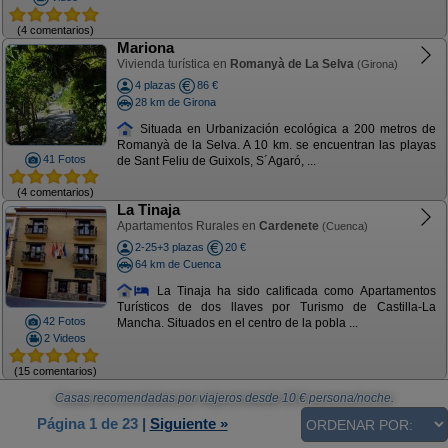
(4 comentarios)
Mariona
Vivienda turística en
Romanyà de La Selva
(Girona)
4 plazas
86 €
28 km de Girona
Situada en Urbanización ecológica a 200 metros de
Romanyà de la Selva. A 10 km. se encuentran las playas
41 Fotos
de Sant Feliu de Guixols, S´Agaró, ...
(4 comentarios)
La Tinaja
Apartamentos Rurales en
Cardenete
(Cuenca)
2-25+3 plazas
20 €
64 km de Cuenca
La Tinaja ha sido calificada como Apartamentos
Turísticos de dos llaves por Turismo de Castilla-La
42 Fotos
Mancha. Situados en el centro de la pobla ...
2 Videos
(15 comentarios)
Casas recomendadas por viajeros
desde
10
€ persona/noche.
Página 1 de 23
|
Siguiente »