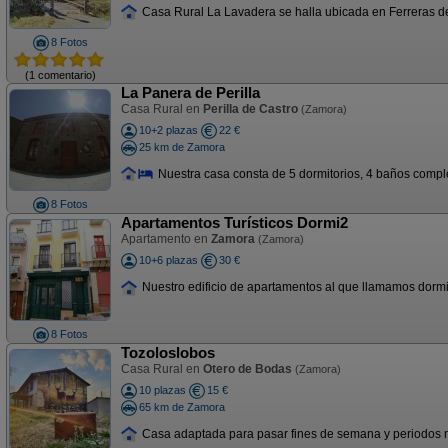
Casa Rural La Lavadera se halla ubicada en Ferreras de A
8 Fotos
(1 comentario)
La Panera de Perilla
Casa Rural en
Perilla de Castro
(Zamora)
10+2 plazas
22 €
25 km de Zamora
Nuestra casa consta de 5 dormitorios, 4 baños completo
8 Fotos
Apartamentos Turísticos Dormi2
Apartamento en
Zamora
(Zamora)
10+6 plazas
30 €
Nuestro edificio de apartamentos al que llamamos dormi2 p
8 Fotos
Tozoloslobos
Casa Rural en
Otero de Bodas
(Zamora)
10 plazas
15 €
65 km de Zamora
Casa adaptada para pasar fines de semana y periodos m