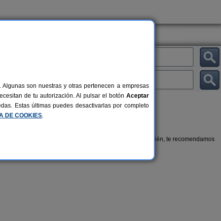
al. Algunas son nuestras y otras pertenecen a empresas
cesitan de tu autorización. Al pulsar el botón
Aceptar
uedas. Estas últimas puedes desactivarlas por completo
CA DE COOKIES
.
a que más se ajuste a las características de tu grupo. También, te recomendamos
compañía.
La Venta de los Arribes
Casa Rural E
42+1 pers.