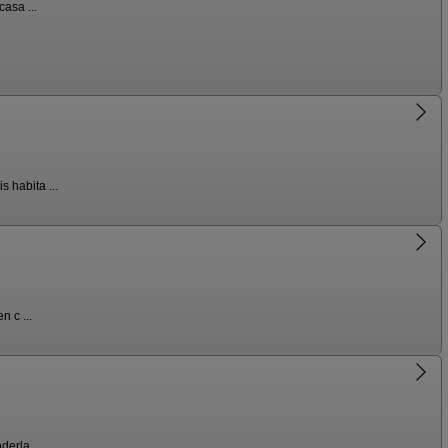
asa ...
 habita ...
 c ...
erla ...