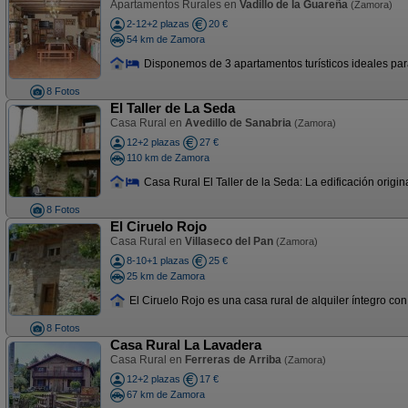
Apartamentos Rurales en
Vadillo de la Guareña
(Zamora)
2-12+2 plazas
20 €
54 km de Zamora
Disponemos de 3 apartamentos turísticos ideales para
8 Fotos
El Taller de La Seda
Casa Rural en
Avedillo de Sanabria
(Zamora)
12+2 plazas
27 €
110 km de Zamora
Casa Rural El Taller de la Seda: La edificación origin
8 Fotos
El Ciruelo Rojo
Casa Rural en
Villaseco del Pan
(Zamora)
8-10+1 plazas
25 €
25 km de Zamora
El Ciruelo Rojo es una casa rural de alquiler íntegro con
8 Fotos
Casa Rural La Lavadera
Casa Rural en
Ferreras de Arriba
(Zamora)
12+2 plazas
17 €
67 km de Zamora