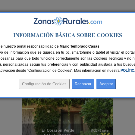
Ir a Versión PC
INFORMACIÓN BÁSICA SOBRE COOKIES
de nuestro portal responsabilidad de
Mario Temprado Casas
.
o de información que se guarda en tu pc, smartphone o tablet al visitar el port
ecesarias para que todo funcione correctamente son las Cookies Técnicas y no ne
rias), personalizadas según tus preferencias y con publicidad ajustada a tus búsq
sactivación desde “Configuración de Cookies”. Más información en nuestra
POLÍTI
amigos o amigas
? Organiza tu viaje con tu gente en el alojamiento rural de Zamor
n el campo en Zamora
para que podáis vivir una experiencia inolvidable en buena 
El Corazón Verde
rs.
8-21+3 pers.