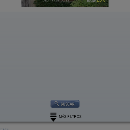
 €
25 €
Badilla (Zamora)
desde
MÁS FILTROS
l mapa