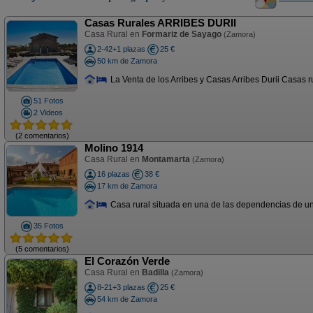
Casas Rurales ARRIBES DURII
Casa Rural en
Formariz de Sayago
(Zamora)
2-42+1 plazas
25 €
50 km de Zamora
La Venta de los Arribes y Casas Arribes Durii Casas r
51 Fotos
2 Videos
(2 comentarios)
Molino 1914
Casa Rural en
Montamarta
(Zamora)
16 plazas
38 €
17 km de Zamora
Casa rural situada en una de las dependencias de un 
35 Fotos
(5 comentarios)
El Corazón Verde
Casa Rural en
Badilla
(Zamora)
8-21+3 plazas
25 €
54 km de Zamora