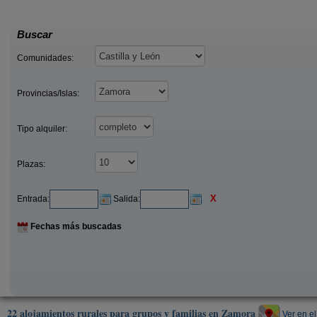
23
amora)
Trefacio (Zamora)
desde
Buscar
Comunidades:
Provincias/Islas:
Tipo alquiler:
Plazas:
X
Entrada:
Salida:
Fechas más buscadas
22 alojamientos rurales para grupos y familias en Zamora
Ver en e