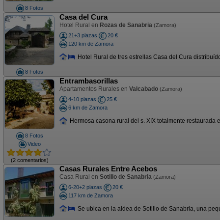
8 Fotos
Casa del Cura
Hotel Rural en
Rozas de Sanabria
(Zamora)
21+3 plazas
20 €
120 km de Zamora
Hotel Rural de tres estrellas Casa del Cura distribuí
8 Fotos
Entrambasorillas
Apartamentos Rurales en
Valcabado
(Zamora)
4-10 plazas
25 €
6 km de Zamora
Hermosa casona rural del s. XIX totalmente restaurada en
8 Fotos
Video
(2 comentarios)
Casas Rurales Entre Acebos
Casa Rural en
Sotillo de Sanabria
(Zamora)
6-20+2 plazas
20 €
117 km de Zamora
Se ubica en la aldea de Sotillo de Sanabria, una pequ