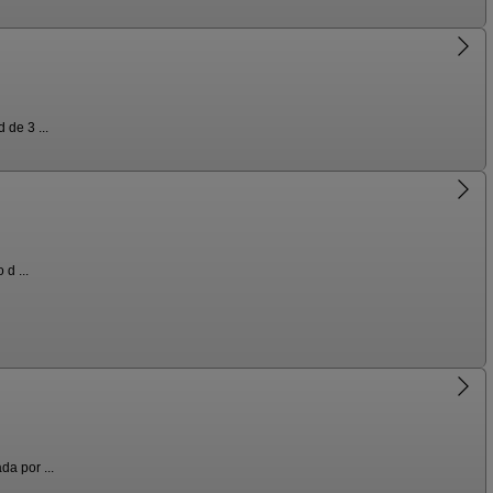
 de 3 ...
d ...
a por ...