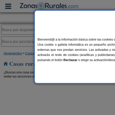
Bienvenid@ a la información básica sobre las cookies 
Una cookie o galleta informática es un pequeño archiv
externas que nos prestan servicios. Las activadas y n
Alojamientos
>
Casas rurales para grupos
>
Castilla y León
> Zamora
activarás el resto de cookies (analíticas y publicita
pulsando el botón
Rechazar
o elegir su activación/de
Casas rurales para grupos en Zamora
¿Buscas una casa rural en
Zamora
para disfrutar en
familia
o con tu
grupo de 
visitar las secciones de
casas rurales con piscina en Zamora
y
casas rurales e
 de La
2-4 pers.
18 €
El Descanso de Sanabria
6 pe
desde