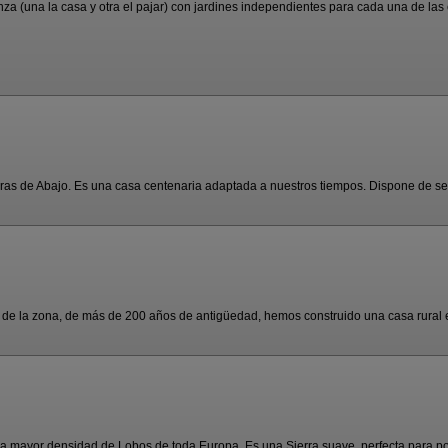
 (una la casa y otra el pajar) con jardines independientes para cada una de las c
ras de Abajo. Es una casa centenaria adaptada a nuestros tiempos. Dispone de seis
r de la zona, de más de 200 años de antigüedad, hemos construido una casa rural en
 la mayor densidad de Lobos de toda Europa. Es una Sierra suave, perfecta para pod