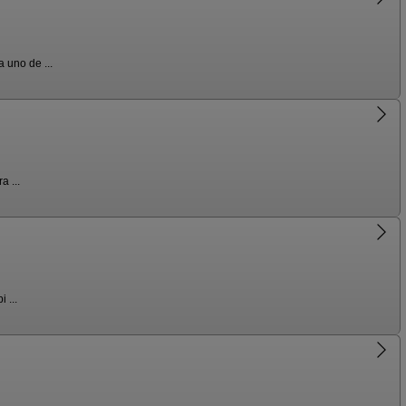
 uno de ...
a ...
 ...