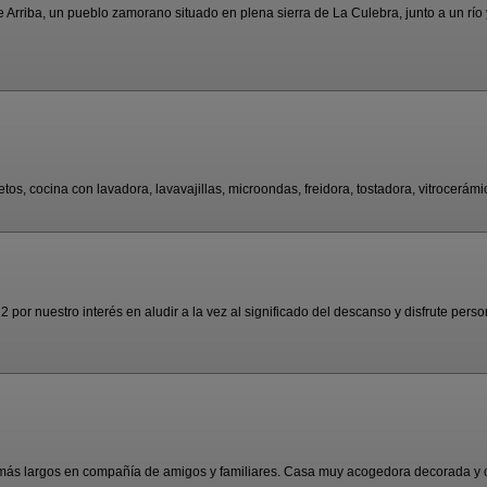
rriba, un pueblo zamorano situado en plena sierra de La Culebra, junto a un río y
s, cocina con lavadora, lavavajillas, microondas, freidora, tostadora, vitrocerámica
or nuestro interés en aludir a la vez al significado del descanso y disfrute person
ás largos en compañía de amigos y familiares. Casa muy acogedora decorada y co