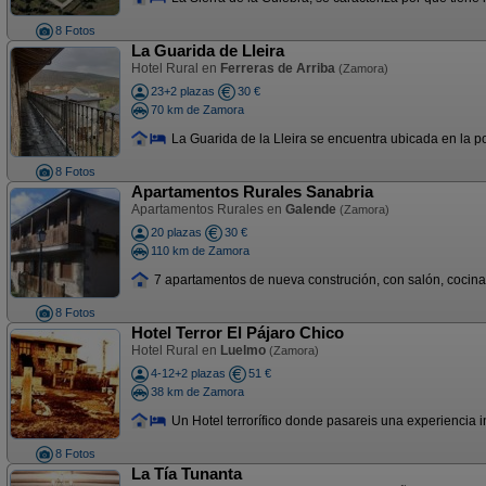
8 Fotos
La Guarida de Lleira
Hotel Rural en
Ferreras de Arriba
(Zamora)
23+2 plazas
30 €
70 km de Zamora
La Guarida de la Lleira se encuentra ubicada en la po
8 Fotos
Apartamentos Rurales Sanabria
Apartamentos Rurales en
Galende
(Zamora)
20 plazas
30 €
110 km de Zamora
7 apartamentos de nueva construción, con salón, cocina
8 Fotos
Hotel Terror El Pájaro Chico
Hotel Rural en
Luelmo
(Zamora)
4-12+2 plazas
51 €
38 km de Zamora
Un Hotel terrorífico donde pasareis una experiencia i
8 Fotos
La Tía Tunanta