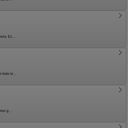
ra. Es ...
todo lo ...
or g ...