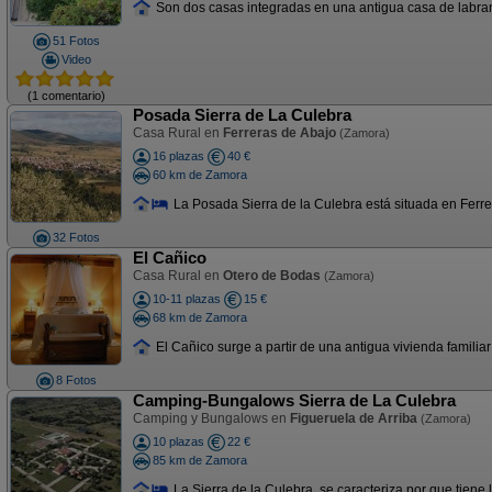
Son dos casas integradas en una antigua casa de labranza
51 Fotos
Video
(1 comentario)
Posada Sierra de La Culebra
Casa Rural en
Ferreras de Abajo
(Zamora)
16 plazas
40 €
60 km de Zamora
La Posada Sierra de la Culebra está situada en Ferre
32 Fotos
El Cañico
Casa Rural en
Otero de Bodas
(Zamora)
10-11 plazas
15 €
68 km de Zamora
El Cañico surge a partir de una antigua vivienda familia
8 Fotos
Camping-Bungalows Sierra de La Culebra
Camping y Bungalows en
Figueruela de Arriba
(Zamora)
10 plazas
22 €
85 km de Zamora
La Sierra de la Culebra, se caracteriza por que tiene