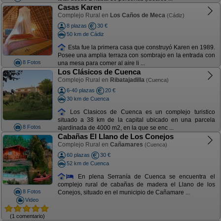
Casas Karen
Complejo Rural en
Los Caños de Meca
(Cádiz)
8 plazas
30 €
50 km de Cádiz
Esta fue la primera casa que construyó Karen en 1989.
Posee una amplia terraza con sombrajo en la entrada con
8 Fotos
una mesa para comer al aire li ...
Los Clásicos de Cuenca
Complejo Rural en
Ribatajadilla
(Cuenca)
6-40 plazas
20 €
30 km de Cuenca
Los Clasicos de Cuenca es un complejo turistico
situado a 38 km de la capital ubicado en una parcela
8 Fotos
ajardinada de 4000 m2, en la que se enc ...
Cabañas El Llano de Los Conejos
Complejo Rural en
Cañamares
(Cuenca)
60 plazas
30 €
52 km de Cuenca
En plena Serranía de Cuenca se encuentra el
complejo rural de cabañas de madera el Llano de los
8 Fotos
Conejos, situado en el municipio de Cañamare ...
Video
(1 comentario)