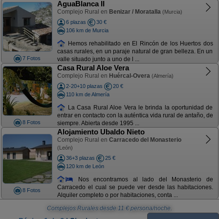
AguaBlanca II
Complejo Rural en
Benizar / Moratalla
(Murcia)
6 plazas
30 €
106 km de Murcia
Hemos rehabilitado en El Rincón de los Huertos dos
casas rurales, en un paraje natural de gran belleza. En un
7 Fotos
valle situado junto a uno de l ...
Casa Rural Aloe Vera
Complejo Rural en
Huércal-Overa
(Almería)
2-20+10 plazas
20 €
110 km de Almería
La Casa Rural Aloe Vera le brinda la oportunidad de
entrar en contacto con la auténtica vida rural de antaño, de
8 Fotos
siempre. Abierta desde 1995 ...
Alojamiento Ubaldo Nieto
Complejo Rural en
Carracedo del Monasterio
(León)
36+3 plazas
25 €
120 km de León
Nos encontramos al lado del Monasterio de
Carracedo el cual se puede ver desde las habitaciones.
8 Fotos
Alquiler completo o por habitaciones, conta ...
Complejos Rurales
desde
11
€ persona/noche.