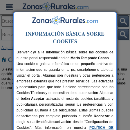
INFORMACIÓN BÁSICA SOBRE
COOKIES
Alojamientos
> Complejos Rurales
Bienvenid@ a la información básica sobre las cookies de
Complejos Rurales
nuestro portal responsabilidad de
Mario Temprado Casas
.
Una cookie o galleta informática es un pequeño archivo de
Si estás pensando en realizar una escapada de turismo rural en toda regla, una
información que se guarda en tu pc, smartphone o tablet al
opción a tener muy en cuenta son los
complejos rurales
. Zonas con todos los
visitar el portal. Algunas son nuestras y otras pertenecen a
servicios, bien comunicadas y con todas las comodidades que necesitas para
empresas externas que nos prestan servicios. Las activadas
que tu experiencia rural sea positiva y satisfactoria. También te recomendamos
y necesarias para que todo funcione correctamente son las
buscar en nuestra selección de
Apartamentos Rurales
.
Cookies Técnicas y no necesitan de tu autorización. Al pulsar
el botón
Aceptar
activarás el resto de cookies (analíticas y
publicitarias), personalizadas según tus preferencias y con
publicidad ajustada a tus búsquedas. Estas últimas puedes
desactivarlas por completo pulsando el botón
Rechazar
o
elegir su activación/desactivación desde “Configuración de
Los Carriles
C
rs.
18 pers.
Cookies”. Más información en nuestra
POLÍTICA DE