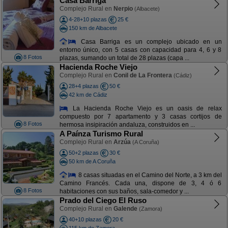
Casa Barriga
Complejo Rural en
Nerpio
(Albacete)
4-28+10 plazas
25 €
150 km de Albacete
Casa Barriga es un complejo ubicado en un
entorno único, con 5 casas con capacidad para 4, 6 y 8
8 Fotos
plazas, sumando un total de 28 plazas (capa ...
Hacienda Roche Viejo
Complejo Rural en
Conil de La Frontera
(Cádiz)
28+4 plazas
50 €
42 km de Cádiz
La Hacienda Roche Viejo es un oasis de relax
compuesto por 7 apartamento y 3 casas cortijos de
8 Fotos
hermosa insipiración andaluza, construidos en ...
A Paínza Turismo Rural
Complejo Rural en
Arzúa
(A Coruña)
50+2 plazas
30 €
50 km de A Coruña
8 casas situadas en el Camino del Norte, a 3 km del
Camino Francés. Cada una, dispone de 3, 4 ó 6
8 Fotos
habitaciones con sus baños, sala-comedor y ...
Prado del Ciego El Ruso
Complejo Rural en
Galende
(Zamora)
40+10 plazas
20 €
115 km de Zamora