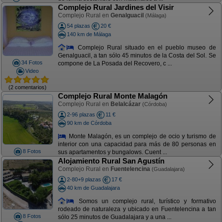
Complejo Rural Jardines del Visir
Complejo Rural en
Genalguacil
(Málaga)
54 plazas
20 €
140 km de Málaga
Complejo Rural situado en el pueblo museo de
Genalguacil, a tan sólo 45 minutos de la Costa del Sol. Se
34 Fotos
compone de La Posada del Recovero, c ...
Video
(2 comentarios)
Complejo Rural Monte Malagón
Complejo Rural en
Belalcázar
(Córdoba)
2-96 plazas
11 €
90 km de Córdoba
Monte Malagón, es un complejo de ocio y turismo de
interior con una capacidad para más de 80 personas en
8 Fotos
sus apartamentos y bungalows. Cuent ...
Alojamiento Rural San Agustín
Complejo Rural en
Fuentelencina
(Guadalajara)
2-80+9 plazas
17 €
40 km de Guadalajara
Somos un complejo rural, turístico y formativo
rodeado de naturaleza y ubicado en Fuentelencina a tan
8 Fotos
sólo 25 minutos de Guadalajara y a una ...