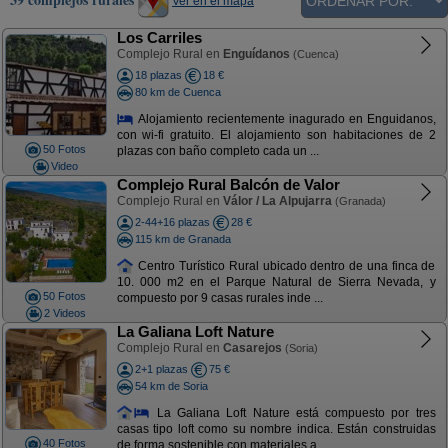
Ver en el mapa
Los Carriles
Complejo Rural en
Enguídanos
(Cuenca)
18 plazas
18 €
80 km de Cuenca
Alojamiento recientemente inagurado en Enguidanos,
con wi-fi gratuito. El alojamiento son habitaciones de 2
50 Fotos
plazas con baño completo cada un ...
Video
Complejo Rural Balcón de Valor
Complejo Rural en
Válor / La Alpujarra
(Granada)
2-44+16 plazas
28 €
115 km de Granada
Centro Turístico Rural ubicado dentro de una finca de
10. 000 m2 en el Parque Natural de Sierra Nevada, y
50 Fotos
compuesto por 9 casas rurales inde ...
2 Videos
La Galiana Loft Nature
Complejo Rural en
Casarejos
(Soria)
2+1 plazas
75 €
54 km de Soria
La Galiana Loft Nature está compuesto por tres
casas tipo loft como su nombre indica. Están construidas
40 Fotos
de forma sostenible con materiales a ...