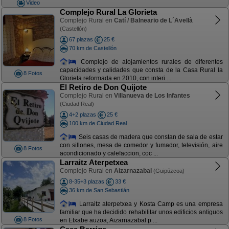
Video
Complejo Rural La Glorieta
Complejo Rural en
Catí / Balneario de L´Avellà
(Castellón)
67 plazas
25 €
70 km de Castellón
Complejo de alojamientos rurales de diferentes
capacidades y calidades que consta de la Casa Rural la
8 Fotos
Glorieta reformada en 2010, con interi ...
El Retiro de Don Quijote
Complejo Rural en
Villanueva de Los Infantes
(Ciudad Real)
4+2 plazas
25 €
100 km de Ciudad Real
Seis casas de madera que constan de sala de estar
con sillones, mesa de comedor y fumador, televisión, aire
8 Fotos
acondicionado y calefaccion, coc ...
Larraitz Aterpetxea
Complejo Rural en
Aizarnazabal
(Guipúzcoa)
8-35+3 plazas
33 €
36 km de San Sebastián
Larraitz aterpetxea y Kosta Camp es una empresa
familiar que ha decidido rehabilitar unos edificios antiguos
8 Fotos
en Etxabe auzoa, Aizarnazabal p ...