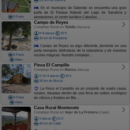
En el municipio de Galende se encuentra una gran
parte de El Parque Natural del Lago de Sanabria y
8 Fotos
alrededores, el centro turístico Cabañas ...
Campo de Reyes
Complejo Rural en
Tafalla
(Navarra)
8+8 plazas
30 €
30 km de Pamplona
Campo de Reyes es algo diferente, dormirás en una
yurta mongola, disfrutaras de la naturaleza y de nuestras
8 Fotos
noches mágicas. Nuestro complejo ...
Video
Finca El Campillo
Complejo Rural en
Blanca
(Murcia)
4-22+4 plazas
30 €
30 km de Murcia
La Finca el Campillo es un conjunto de cuatro casas
rurales, situadas dentro de una finca de cultivo ecológico
8 Fotos
de cítricos y frutales en Bla ...
Video
Casa Rural Montecote
Complejo Rural en
Vejer de La Frontera
(Cádiz)
4 plazas
22 €
40 km de Cádiz