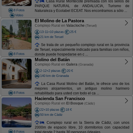
Casa Rural Montecote premiada con los sellos de
PARQUE NATURAL de ANDALUCIA, Turismo de
8 Fotos
Naturaleza y Ecolabel ECEAT. Nos encontramos a sólo ...
Video
El Molino de La Pastora
Complejo Rural en
Valacloche
(Teruel)
13-11+10 plazas
25 €
21 km de Teruel
Se trata de un pequeño complejo rural en la provincia
de Teruel, especialmente indicado para familias con niños,
8 Fotos
donde puede hospedarse en c ...
Molino del Batán
Complejo Rural en
Galera
(Granada)
2-12+2 plazas
20 €
140 km de Granada
La Casa Rural Molino del Batán, le ofrece uno de los
mejores alojamientos, un antiguo molino harinero
8 Fotos
rehabilitado para usted con todo el ca ...
Hacienda San Francisco
Complejo Rural en
El Bosque
(Cádiz)
22+10 plazas
18 €
50 km de Cádiz
Complejo rural en la Sierra de Cádiz, con unos
2000m de espacio libre, 10 dormitorios con capacidad
8 Fotos
total desde 2 hasta 30 personas (ideales ...