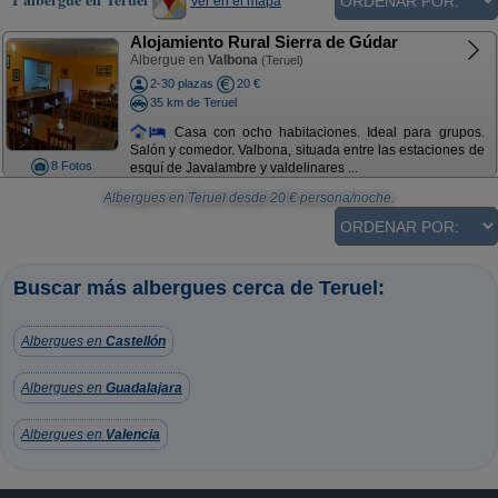
Ver en el mapa
Alojamiento Rural Sierra de Gúdar
Albergue en
Valbona
(Teruel)
2-30 plazas
20 €
35 km de Teruel
Casa con ocho habitaciones. Ideal para grupos.
Salón y comedor. Valbona, situada entre las estaciones de
8 Fotos
esquí de Javalambre y valdelinares ...
Albergues en Teruel
desde
20
€ persona/noche.
Buscar más albergues cerca de Teruel:
Albergues en
Castellón
Albergues en
Guadalajara
Albergues en
Valencia