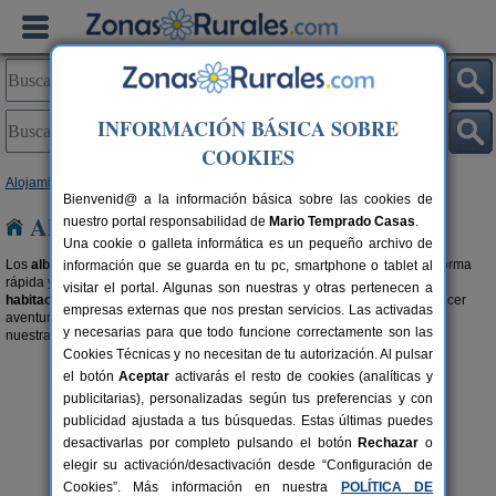
INFORMACIÓN BÁSICA SOBRE
COOKIES
Alojamientos
>
Albergues
>
Aragón
> Teruel
Bienvenid@ a la información básica sobre las cookies de
Albergues en Teruel
nuestro portal responsabilidad de
Mario Temprado Casas
.
Una cookie o galleta informática es un pequeño archivo de
Los
albergues
son la forma más barata de practicar
turismo rural
. Una forma
información que se guarda en tu pc, smartphone o tablet al
rápida y cómoda de hospedarte en el destino que quieres.
Alquilar una
visitar el portal. Algunas son nuestras y otras pertenecen a
habitación en un albergue rural en Teruel
es además una forma de conocer
empresas externas que nos prestan servicios. Las activadas
aventureros y aventureras como tú. También te recomendamos buscar en
y necesarias para que todo funcione correctamente son las
nuestra selección de
Campings y Bungalows en Teruel
.
Cookies Técnicas y no necesitan de tu autorización. Al pulsar
el botón
Aceptar
activarás el resto de cookies (analíticas y
publicitarias), personalizadas según tus preferencias y con
publicidad ajustada a tus búsquedas. Estas últimas puedes
desactivarlas por completo pulsando el botón
Rechazar
o
elegir su activación/desactivación desde “Configuración de
ete
Casa Rural Los Cerezos
4-11+2 pers.
10+2 per
Cookies”. Más información en nuestra
POLÍTICA DE