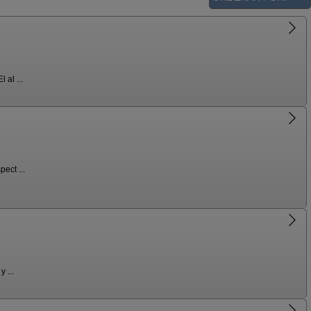
 al ...
ect ...
 ...