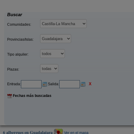
27
)
Huérmeces Del Cerro (Guadalajara)
desde
Buscar
Comunidades:
Provincias/Islas:
Tipo alquiler:
Plazas:
X
Entrada:
Salida:
Fechas más buscadas
6 albergues en Guadalajara
Ver en el mapa