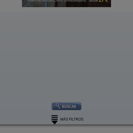
 €
25 €
Huérmeces del Cerro (Guadalajara)
desde
MÁS FILTROS