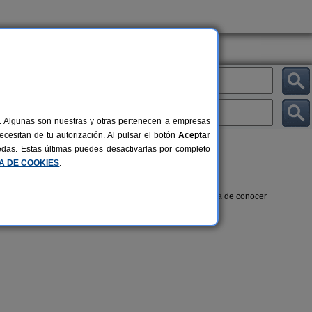
al. Algunas son nuestras y otras pertenecen a empresas
cesitan de tu autorización. Al pulsar el botón
Aceptar
uedas. Estas últimas puedes desactivarlas por completo
CA DE COOKIES
.
en un albergue rural en Guadalajara
es además una forma de conocer
Albergue Rural El Autillo
Casa de
6-160+5 pers.