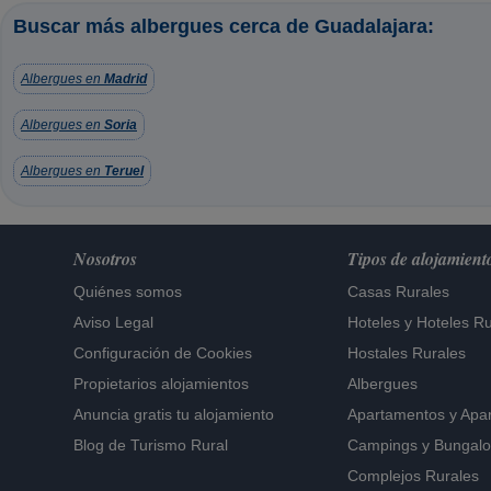
Buscar más albergues cerca de Guadalajara:
Albergues en
Madrid
Albergues en
Soria
Albergues en
Teruel
Nosotros
Tipos de alojamient
Quiénes somos
Casas Rurales
Aviso Legal
Hoteles
y
Hoteles Ru
Configuración de Cookies
Hostales Rurales
Propietarios alojamientos
Albergues
Anuncia gratis tu alojamiento
Apartamentos
y
Apa
Blog de Turismo Rural
Campings y Bungal
Complejos Rurales