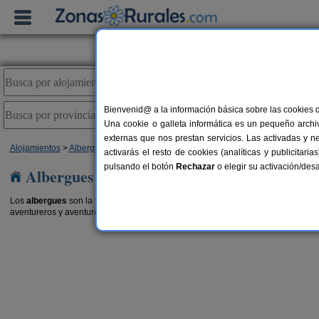
Bienvenid@ a la información básica sobre las cookies 
Una cookie o galleta informática es un pequeño archiv
externas que nos prestan servicios. Las activadas y n
Alojamientos
>
Albergues
>
Castilla-La Mancha
> Guadalajara
activarás el resto de cookies (analíticas y publicita
pulsando el botón
Rechazar
o elegir su activación/de
Albergues en Guadalajara
Los
albergues
son la forma más barata de practicar
turismo rural
. Una forma r
aventureros y aventureras como tú. También te recomendamos buscar en nuest
a de
20-90 pers.
12 €
Casa Rural La Corneja
2-8 pe
desde