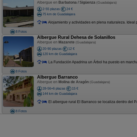
Albergue en
Barbatona / Sigüenza
(Guadalajara)
2-55 plazas
24 €
75 km de Guadalajara
Alojamiento y actividades en plena naturaleza. Ideal p
8 Fotos
Albergue Rural Dehesa de Solanillos
Albergue en
Mazarete
(Guadalajara)
20-90 plazas
12 €
120 km de Guadalajara
La Fundación Apadrina un Árbol ha puesto en marcha
8 Fotos
Albergue Barranco
Albergue en
Molina de Aragón
(Guadalajara)
28-56+6 plazas
15 €
144 km de Guadalajara
El albergue rural El Barranco se localiza dentro del 
8 Fotos