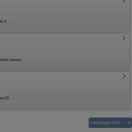
e S ...
ente nuevas ...
a 20 ...