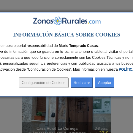
Ir a Versión PC
INFORMACIÓN BÁSICA SOBRE COOKIES
de nuestro portal responsabilidad de
Mario Temprado Casas
.
o de información que se guarda en tu pc, smartphone o tablet al visitar el port
ecesarias para que todo funcione correctamente son las Cookies Técnicas y no ne
rias), personalizadas según tus preferencias y con publicidad ajustada a tus búsq
sactivación desde “Configuración de Cookies”. Más información en nuestra
POLÍTI
ápida y cómoda de hospedarte en el destino que quieres.
Alquilar una habitación 
ra selección de
Campings y Bungalows en Guadalajara
.
Albergue Rural El Molino
rs.
60 pers.