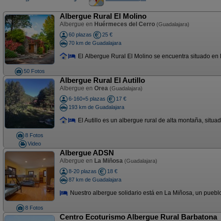
Albergue Rural El Molino
Albergue en
Huérmeces del Cerro
(Guadalajara)
60 plazas
25 €
70 km de Guadalajara
El Albergue Rural El Molino se encuentra situado en la
50 Fotos
Albergue Rural El Autillo
Albergue en
Orea
(Guadalajara)
6-160+5 plazas
17 €
193 km de Guadalajara
El Autillo es un albergue rural de alta montaña, situa
8 Fotos
Video
Albergue ADSN
Albergue en
La Miñosa
(Guadalajara)
8-20 plazas
18 €
87 km de Guadalajara
Nuestro albergue solidario está en La Miñosa, un pueblo 
8 Fotos
Centro Ecoturismo Albergue Rural Barbatona