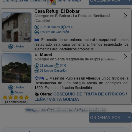
Ver en el mapa
Casa Refugi El Boixar
Albergue en
El Boixar / La Pobla de Benifassà
(Castellón)
2-26+8 plazas
24 €
160 km de Castellón
En medio de un entorno natural excepcional hemos
restaurado esta casa centenaria, hemos respectado los
8 Fotos
elementos arquitectónicos propios, tr ...
El Maset
Albergue en
Santa Magdalena de Pulpis
(Castellón)
21 plazas
34 €
59 km de Castellón
El Maset de Pulpis es un Albergue único, fruto de la
Restauración de una antigua Masia de principios del
8 Fotos
1800. Es una edificación Sostenible ...
Video
OBSEQUIO DE FRUTA DE CÍTRICOS /
Oferta:
LEÑA / VISITA GUIADA
(3 comentarios)
Albergues en Castellón
desde
24
€ persona/noche.