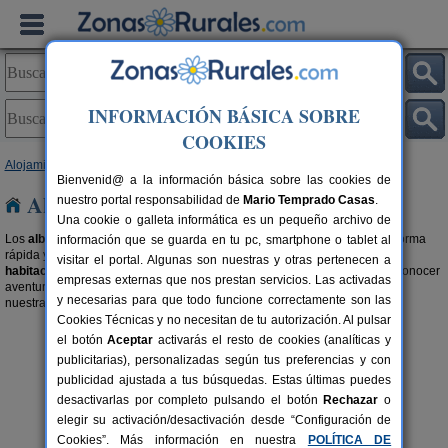
INFORMACIÓN BÁSICA SOBRE
COOKIES
Alojamientos
>
Albergues
>
Comunidad Valenciana
> Castellón
Bienvenid@ a la información básica sobre las cookies de
Albergues en Castellón
nuestro portal responsabilidad de
Mario Temprado Casas
.
Una cookie o galleta informática es un pequeño archivo de
Los
albergues
son la forma más barata de practicar
turismo rural
. Una forma
información que se guarda en tu pc, smartphone o tablet al
rápida y cómoda de hospedarte en el destino que quieres.
Alquilar una
visitar el portal. Algunas son nuestras y otras pertenecen a
habitación en un albergue rural en Castellón
es además una forma de conocer
empresas externas que nos prestan servicios. Las activadas
aventureros y aventureras como tú. También te recomendamos buscar en
y necesarias para que todo funcione correctamente son las
nuestra selección de
Campings y Bungalows en Castellón
.
Cookies Técnicas y no necesitan de tu autorización. Al pulsar
el botón
Aceptar
activarás el resto de cookies (analíticas y
publicitarias), personalizadas según tus preferencias y con
publicidad ajustada a tus búsquedas. Estas últimas puedes
desactivarlas por completo pulsando el botón
Rechazar
o
elegir su activación/desactivación desde “Configuración de
Casa y Spa Rural El Pati de L
6+3 pers.
35 €
´Oroneta
rs.
Cookies”. Más información en nuestra
desde
POLÍTICA DE