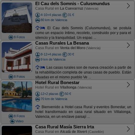
El Cau dels Somnis - Culusmundus
Casa Rural en
La Cuevarruz
(Valencia)
4-10+4 plazas
31 €
80 km de Valencia
El Cau dels Somnis (Culusmundus), se postula
como un espacio íntimo, recoleto, construido por y para el
8 Fotos
silencio y la tranquilidad. Un espac ...
Casas Rurales La Besana
Casa Rural en
Venta del Moro
(Valencia)
8-12+4 plazas
30 €
9 km de Valencia
Las casas rurales son de nueva creación a partir de
la rehabilitación completa de unas casas de pueblo. Están
8 Fotos
situadas en el mismo pueblo Ve ...
Hotel Rural Bonestar
Hotel Rural en
Vilallonga
(Valencia)
12+2 plazas
50 €
70 km de Valencia
Bienvenido a Hotel casa Rural y eventos Bonestar, un
hotel transformado en casa rural situado en Villalonga,
8 Fotos
Valencia, en un enclave paisají ...
Video
Casa Rural Masía Sierra Irta
Casa Rural en
Alcalá de Xivert
(Castellón)