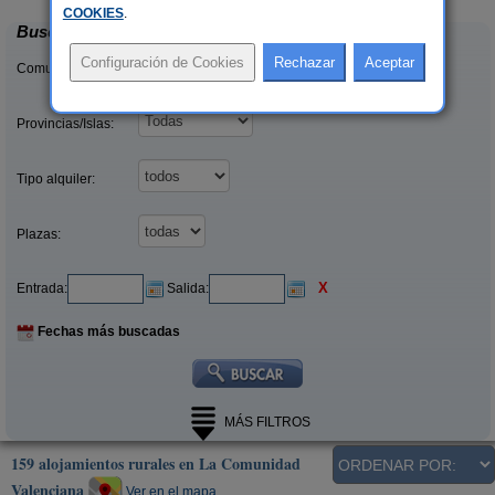
COOKIES
.
Buscar
Comunidades:
Provincias/Islas:
Tipo alquiler:
Plazas:
X
Entrada:
Salida:
Fechas más buscadas
MÁS FILTROS
159 alojamientos rurales en La Comunidad
Valenciana
Ver en el mapa