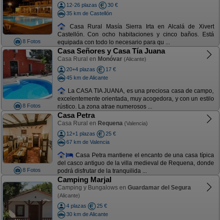
12-26 plazas
30 €
35 km de Castellón
Casa Rural Masía Sierra Irta en Alcalá de Xivert
Castellón. Con ocho habitaciones y cinco baños. Está
8 Fotos
equipada con todo lo necesario para qu ...
Casa Señores y Casa Tía Juana
Casa Rural en
Monóvar
(Alicante)
20+4 plazas
17 €
45 km de Alicante
La CASA TIA JUANA, es una preciosa casa de campo,
excelentemente orientada, muy acogedora, y con un estilo
8 Fotos
rústico. La zona atrae numerosos ...
Casa Petra
Casa Rural en
Requena
(Valencia)
12+1 plazas
25 €
67 km de Valencia
Casa Petra mantiene el encanto de una casa típica
del casco antiguo de la villa medieval de Requena, donde
8 Fotos
podrá disfrutar de la tranquilida ...
Camping Marjal
Camping y Bungalows en
Guardamar del Segura
(Alicante)
4 plazas
25 €
30 km de Alicante