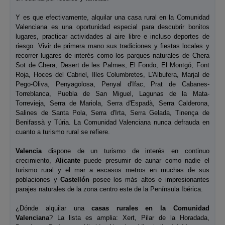
Y es que efectivamente, alquilar una casa rural en la Comunidad
Valenciana es una oportunidad especial para descubrir bonitos
lugares, practicar actividades al aire libre e incluso deportes de
riesgo. Vivir de primera mano sus tradiciones y fiestas locales y
recorrer lugares de interés como los parques naturales de Chera
Sot de Chera, Desert de les Palmes, El Fondo, El Montgó, Font
Roja, Hoces del Cabriel, Illes Columbretes, L'Albufera, Marjal de
Pego-Oliva, Penyagolosa, Penyal d'Ifac, Prat de Cabanes-
Torreblanca, Puebla de San Miguel, Lagunas de la Mata-
Torrevieja, Serra de Mariola, Serra d'Espadà, Serra Calderona,
Salines de Santa Pola, Serra d'Irta, Serra Gelada, Tinença de
Benifassà y Túria. La Comunidad Valenciana nunca defrauda en
cuanto a turismo rural se refiere.
Valencia
dispone de un turismo de interés en continuo
crecimiento,
Alicante
puede presumir de aunar como nadie el
turismo rural y el mar a escasos metros en muchas de sus
poblaciones y
Castellón
posee los más altos e impresionantes
parajes naturales de la zona centro este de la Península Ibérica.
¿Dónde alquilar una
casas rurales en la Comunidad
Valenciana
? La lista es amplia: Xert, Pilar de la Horadada,