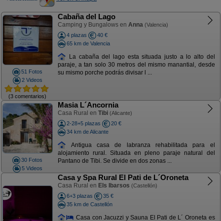
Cabaña del Lago
Camping y Bungalows en
Anna
(Valencia)
4 plazas
40 €
65 km de Valencia
La cabaña del lago esta situada justo a lo alto del
paraje, a tan solo 30 metros del mismo manantial, desde
51 Fotos
su mismo porche podrás divisar l ...
2 Videos
(3 comentarios)
Masia L´Ancornia
Casa Rural en
Tibi
(Alicante)
2-28+5 plazas
20 €
34 km de Alicante
Antigua casa de labranza rehabilitada para el
alojamiento rural. Situada en pleno paraje natural del
30 Fotos
Pantano de Tibi. Se divide en dos zonas ...
5 Videos
Casa y Spa Rural El Pati de L´Oroneta
Casa Rural en
Els Ibarsos
(Castellón)
6+3 plazas
35 €
35 km de Castellón
Casa con Jacuzzi y Sauna El Pati de L´ Oroneta es