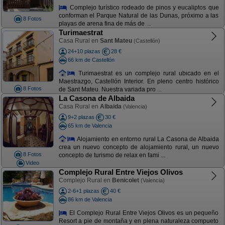
Complejo turístico rodeado de pinos y eucaliptos que
conforman el Parque Natural de las Dunas, próximo a las
8 Fotos
playas de arena fina de más de ...
Turimaestrat
Casa Rural en
Sant Mateu
(Castellón)
24+10 plazas
28 €
66 km de Castellón
Turimaestrat es un complejo rural ubicado en el
Maestrazgo, Castellón Interior. En pleno centro histórico
8 Fotos
de Sant Mateu. Nuestra variada pro ...
La Casona de Albaida
Casa Rural en
Albaida
(Valencia)
9+2 plazas
30 €
65 km de Valencia
Alojamiento en entorno rural La Casona de Albaida
crea un nuevo concepto de alojamiento rural, un nuevo
8 Fotos
concepto de turismo de relax en fami ...
Video
Complejo Rural Entre Viejos Olivos
Complejo Rural en
Benicolet
(Valencia)
2-6+1 plazas
40 €
86 km de Valencia
El Complejo Rural Entre Viejos Olivos es un pequeño
Resort a pie de montaña y en plena naturaleza compueto