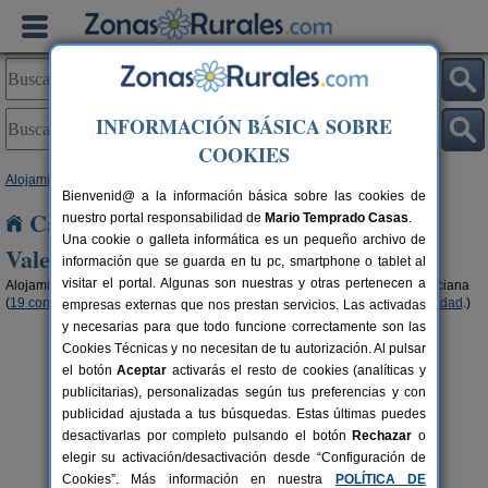
INFORMACIÓN BÁSICA SOBRE
COOKIES
Alojamientos
> Comunidad Valenciana
Bienvenid@ a la información básica sobre las cookies de
Casas Rurales en La Comunidad
nuestro portal responsabilidad de
Mario Temprado Casas
.
Una cookie o galleta informática es un pequeño archivo de
Valenciana
información que se guarda en tu pc, smartphone o tablet al
visitar el portal. Algunas son nuestras y otras pertenecen a
Alojamientos rurales para disfrutar del turismo rural en Comunidad Valenciana
(
19 con opiniones
,
2 con ofertas
,
27 con reserva online
,
11 con disponibilidad
.)
empresas externas que nos prestan servicios. Las activadas
y necesarias para que todo funcione correctamente son las
Cookies Técnicas y no necesitan de tu autorización. Al pulsar
el botón
Aceptar
activarás el resto de cookies (analíticas y
publicitarias), personalizadas según tus preferencias y con
publicidad ajustada a tus búsquedas. Estas últimas puedes
Casa y Spa Rural El Pati de L
6+3 pers.
desactivarlas por completo pulsando el botón
Rechazar
o
35 €
´Oroneta
rs.
desde
elegir su activación/desactivación desde “Configuración de
 €
Els Ibarsos (Castellón)
Cookies”. Más información en nuestra
POLÍTICA DE