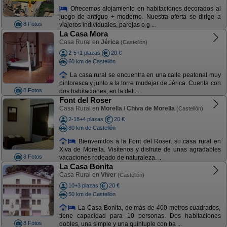
Ofrecemos alojamiento en habitaciones decorados al
juego de antiguo + moderno. Nuestra oferta se dirige a
8 Fotos
viajeros individuales, parejas o g ...
La Casa Mora
Casa Rural en
Jérica
(Castellón)
2-5+1 plazas
20 €
60 km de Castellón
La casa rural se encuentra en una calle peatonal muy
pintoresca y junto a la torre mudejar de Jérica. Cuenta con
8 Fotos
dos habitaciones, en la del ...
Font del Roser
Casa Rural en
Morella / Chiva de Morella
(Castellón)
2-18+4 plazas
20 €
80 km de Castellón
Bienvenidos a la Font del Roser, su casa rural en
Xiva de Morella. Visítenos y disfrute de unas agradables
8 Fotos
vacaciones rodeado de naturaleza. ...
La Casa Bonita
Casa Rural en
Viver
(Castellón)
10+3 plazas
20 €
50 km de Castellón
La Casa Bonita, de más de 400 metros cuadrados,
tiene capacidad para 10 personas. Dos habitaciones
8 Fotos
dobles, una simple y una quíntuple con ba ...