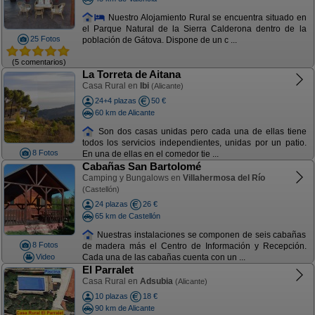
Nuestro Alojamiento Rural se encuentra situado en
el Parque Natural de la Sierra Calderona dentro de la
25 Fotos
población de Gátova. Dispone de un c ...
(5 comentarios)
La Torreta de Aitana
Casa Rural en
Ibi
(Alicante)
24+4 plazas
50 €
60 km de Alicante
Son dos casas unidas pero cada una de ellas tiene
todos los servicios independientes, unidas por un patio.
8 Fotos
En una de ellas en el comedor tie ...
Cabañas San Bartolomé
Camping y Bungalows en
Villahermosa del Río
(Castellón)
24 plazas
26 €
65 km de Castellón
Nuestras instalaciones se componen de seis cabañas
8 Fotos
de madera más el Centro de Información y Recepción.
Video
Cada una de las cabañas cuenta con un ...
El Parralet
Casa Rural en
Adsubia
(Alicante)
10 plazas
18 €
90 km de Alicante