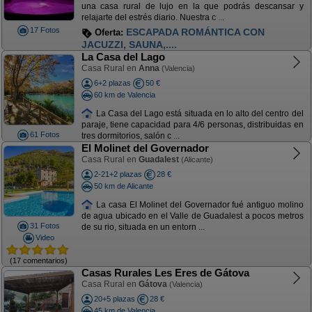
una casa rural de lujo en la que podrás descansar y
relajarte del estrés diario. Nuestra c ...
17 Fotos
ESCAPADA ROMÁNTICA CON
Oferta:
JACUZZI, SAUNA,....
La Casa del Lago
Casa Rural en
Anna
(Valencia)
6+2 plazas
50 €
60 km de Valencia
La Casa del Lago está situada en lo alto del centro del
paraje, tiene capacidad para 4/6 personas, distribuidas en
61 Fotos
tres dormitorios, salón c ...
El Molinet del Governador
Casa Rural en
Guadalest
(Alicante)
2-21+2 plazas
28 €
50 km de Alicante
La casa El Molinet del Governador fué antiguo molino
de agua ubicado en el Valle de Guadalest a pocos metros
31 Fotos
de su rio, situada en un entorn ...
Video
(17 comentarios)
Casas Rurales Les Eres de Gátova
Casa Rural en
Gátova
(Valencia)
20+5 plazas
28 €
45 km de Valencia