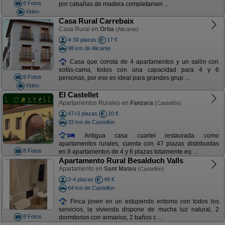
8 Fotos
por cabañas de madera completamen ...
Video
Casa Rural Carrebaix
Casa Rural en
Orba
(Alicante)
4-30 plazas
17 €
98 km de Alicante
Casa que consta de 4 apartamentos y un salón con
sofás-cama, todos con una capacidad para 4 y 6
8 Fotos
personas, por eso es ideal para grandes grup ...
Video
El Castellet
Apartamentos Rurales en
Fanzara
(Castellón)
47+3 plazas
20 €
33 km de Castellón
Antigua casa cuartel restaurada como
apartamentos rurales, cuenta con 47 plazas distribuidas
8 Fotos
en 8 apartamentos de 4 y 6 plazas totalmente eq ...
Apartamento Rural Besalduch Valls
Apartamento en
Sant Mateu
(Castellón)
2-4 plazas
49 €
64 km de Castellón
Finca joven en un estupendo entorno con todos los
servicios, la vivienda dispone de mucha luz natural, 2
8 Fotos
dormitorios con armarios, 2 baños c ...