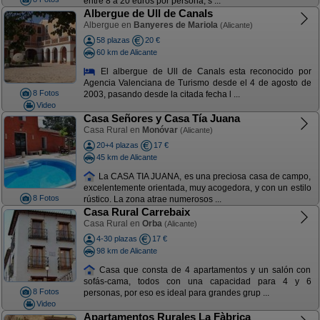
entre 8 a 20 euros por persona, s ...
Albergue de Ull de Canals
Albergue en
Banyeres de Mariola
(Alicante)
58 plazas
20 €
60 km de Alicante
El albergue de Ull de Canals esta reconocido por
Agencia Valenciana de Turismo desde el 4 de agosto de
8 Fotos
2003, pasando desde la citada fecha l ...
Video
Casa Señores y Casa Tía Juana
Casa Rural en
Monóvar
(Alicante)
20+4 plazas
17 €
45 km de Alicante
La CASA TIA JUANA, es una preciosa casa de campo,
excelentemente orientada, muy acogedora, y con un estilo
8 Fotos
rústico. La zona atrae numerosos ...
Casa Rural Carrebaix
Casa Rural en
Orba
(Alicante)
4-30 plazas
17 €
98 km de Alicante
Casa que consta de 4 apartamentos y un salón con
sofás-cama, todos con una capacidad para 4 y 6
8 Fotos
personas, por eso es ideal para grandes grup ...
Video
Apartamentos Rurales La Fàbrica