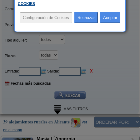
COOKIES
.
Comunidades:
Provincias/Islas:
Tipo alquiler:
Plazas:
X
Entrada:
Salida:
Fechas más buscadas
MÁS FILTROS
39 alojamientos rurales en Alicante
Ver
en el mapa
Masia L´Ancornia