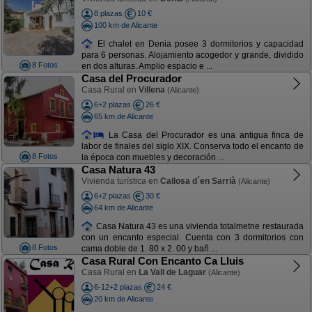
8 plazas
10 €
100 km de Alicante
El chalet en Denia posee 3 dormitorios y capacidad
para 6 personas. Alojamiento acogedor y grande, dividido
8 Fotos
en dos alturas. Amplio espacio e ...
Casa del Procurador
Casa Rural en
Villena
(Alicante)
6+2 plazas
26 €
65 km de Alicante
La Casa del Procurador es una antigua finca de
labor de finales del siglo XIX. Conserva todo el encanto de
8 Fotos
la época con muebles y decoración ...
Casa Natura 43
Vivienda turística en
Callosa d´en Sarrià
(Alicante)
6+2 plazas
30 €
64 km de Alicante
Casa Natura 43 es una vivienda totalmetne restaurada
con un encanto especial. Cuenta con 3 dormitorios con
8 Fotos
cama doble de 1. 80 x 2. 00 y bañ ...
Casa Rural Con Encanto Ca Lluis
Casa Rural en
La Vall de Laguar
(Alicante)
6-12+2 plazas
24 €
20 km de Alicante