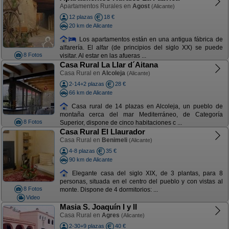
Apartamentos Rurales en
Agost
(Alicante)
12 plazas
18 €
20 km de Alicante
Los apartamentos están en una antigua fábrica de
alfarería. El alfar (de principios del siglo XX) se puede
8 Fotos
visitar. Al estar en las afueras ...
Casa Rural La Llar d´Aitana
Casa Rural en
Alcoleja
(Alicante)
2-14+2 plazas
28 €
66 km de Alicante
Casa rural de 14 plazas en Alcoleja, un pueblo de
montaña cerca del mar Mediterráneo, de Categoría
8 Fotos
Superior, dispone de cinco habitaciones c ...
Casa Rural El Llaurador
Casa Rural en
Benimeli
(Alicante)
4-8 plazas
35 €
90 km de Alicante
Elegante casa del siglo XIX, de 3 plantas, para 8
personas, situada en el centro del pueblo y con vistas al
8 Fotos
monte. Dispone de 4 dormitorios: ...
Video
Masia S. Joaquín I y II
Casa Rural en
Agres
(Alicante)
2-30+9 plazas
40 €