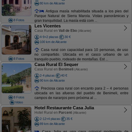
80 km de Alicante
Antigua masía rehabilitada situada a los pies del
Parque Natural de Sierra Marola. Vistas panorámicas y
8 Fotos
gran tranquilidad. La masía está com ...
Les Vicentes
Casa Rural en
Vall de Ebo
(Alicante)
4-9+2 plazas
30 €
100 km de Alicante
Casa rural con capacidad para 10 personas, de uso
no compartido. Ubicada en el casco urbano de un
8 Fotos
tranquilo pueblo, rodeado de montañas. Est ...
Casa Rural El Sequer
Casa Rural en
Benimeli
(Alicante)
2-4 plazas
40 €
90 km de Alicante
Preciosa casa rural con encanto para 2 – 4 personas
ubicada en las afueras del pueblo de Benimeli, entre
8 Fotos
campos de naranjos pero próxima al ...
Video
Hotel Restaurante Casa Julia
Hotel Rural en
Parcent
(Alicante)
2-12+4 plazas
35 €
89 km de Alicante
Casa Julia es una casa colonial modernista de