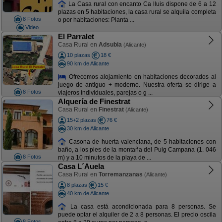
La Casa rural con encanto Ca lluis dispone de 6 a 12
plazas en 5 habitaciones, la casa rural se alquila completa
8 Fotos
o por habitaciones: Planta ...
Video
El Parralet
Casa Rural en
Adsubia
(Alicante)
10 plazas
18 €
90 km de Alicante
Ofrecemos alojamiento en habitaciones decorados al
juego de antiguo + moderno. Nuestra oferta se dirige a
8 Fotos
viajeros individuales, parejas o g ...
Alquería de Finestrat
Casa Rural en
Finestrat
(Alicante)
15+2 plazas
76 €
30 km de Alicante
Casona de huerta valenciana, de 5 habitaciones con
baño, a los pies de la montaña del Puig Campana (1. 046
8 Fotos
m) y a 10 minutos de la playa de ...
Casa L´Auela
Casa Rural en
Torremanzanas
(Alicante)
8 plazas
15 €
40 km de Alicante
La casa está acondicionada para 8 personas. Se
puede optar el alquiler de 2 a 8 personas. El precio oscila
8 Fotos