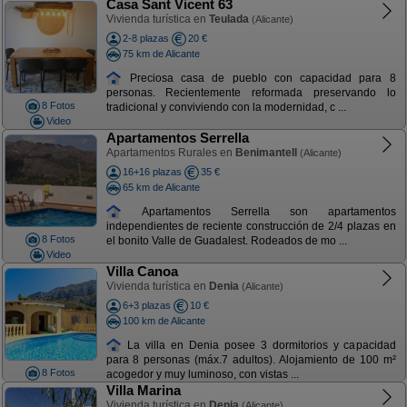
Casa Sant Vicent 63
Vivienda turística en
Teulada
(Alicante)
2-8 plazas
20 €
75 km de Alicante
Preciosa casa de pueblo con capacidad para 8
personas. Recientemente reformada preservando lo
8 Fotos
tradicional y conviviendo con la modernidad, c ...
Video
Apartamentos Serrella
Apartamentos Rurales en
Benimantell
(Alicante)
16+16 plazas
35 €
65 km de Alicante
Apartamentos Serrella son apartamentos
independientes de reciente construcción de 2/4 plazas en
8 Fotos
el bonito Valle de Guadalest. Rodeados de mo ...
Video
Villa Canoa
Vivienda turística en
Denia
(Alicante)
6+3 plazas
10 €
100 km de Alicante
La villa en Denia posee 3 dormitorios y capacidad
para 8 personas (máx.7 adultos). Alojamiento de 100 m²
8 Fotos
acogedor y muy luminoso, con vistas ...
Villa Marina
Vivienda turística en
Denia
(Alicante)