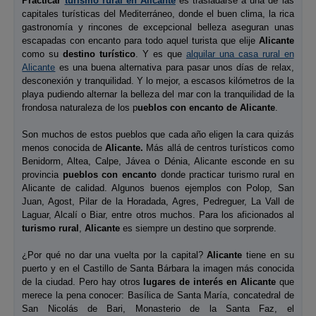
Practicar
turismo rural en Alicante
es trasladarse a una de las
capitales turísticas del Mediterráneo, donde el buen clima, la rica
gastronomía y rincones de excepcional belleza aseguran unas
escapadas con encanto para todo aquel turista que elije
Alicante
como su
destino turístico
. Y es que
alquilar una casa rural en
Alicante
es una buena alternativa para pasar unos días de relax,
desconexión y tranquilidad. Y lo mejor, a escasos kilómetros de la
playa pudiendo alternar la belleza del mar con la tranquilidad de la
frondosa naturaleza de los p
ueblos con encanto de Alicante
.
Son muchos de estos pueblos que cada año eligen la cara quizás
menos conocida de
Alicante.
Más allá de centros turísticos como
Benidorm, Altea, Calpe, Jávea o Dénia, Alicante esconde en su
provincia
pueblos con encanto
donde practicar turismo rural en
Alicante de calidad. Algunos buenos ejemplos con
Polop, San
Juan, Agost, Pilar de la Horadada, Agres, Pedreguer, La Vall de
Laguar, Alcalí o Biar, entre otros muchos. Para los aficionados al
turismo rural
,
Alicante
es siempre un destino que sorprende.
¿Por qué no dar una vuelta por la capital?
Alicante
tiene en su
puerto y en el Castillo de Santa Bárbara la imagen más conocida
de la ciudad. Pero hay otros
lugares de interés en Alicante
que
merece la pena conocer: Basílica de Santa María, concatedral de
San Nicolás de Bari, Monasterio de la Santa Faz, el