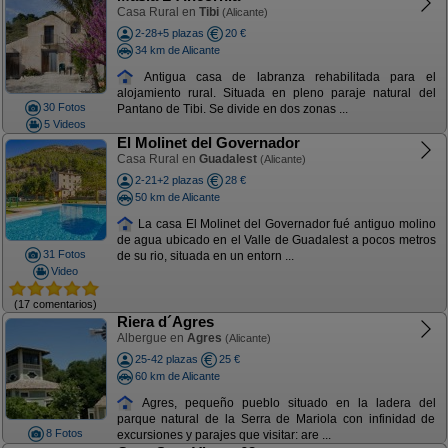
Casa Rural en
Tibi
(Alicante)
2-28+5 plazas
20 €
34 km de Alicante
Antigua casa de labranza rehabilitada para el
alojamiento rural. Situada en pleno paraje natural del
30 Fotos
Pantano de Tibi. Se divide en dos zonas ...
5 Videos
El Molinet del Governador
Casa Rural en
Guadalest
(Alicante)
2-21+2 plazas
28 €
50 km de Alicante
La casa El Molinet del Governador fué antiguo molino
de agua ubicado en el Valle de Guadalest a pocos metros
31 Fotos
de su rio, situada en un entorn ...
Video
(17 comentarios)
Riera d´Agres
Albergue en
Agres
(Alicante)
25-42 plazas
25 €
60 km de Alicante
Agres, pequeño pueblo situado en la ladera del
parque natural de la Serra de Mariola con infinidad de
8 Fotos
excursiones y parajes que visitar: are ...