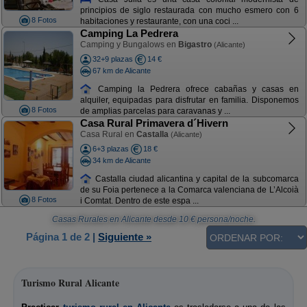
principios de siglo restaurada con mucho esmero con 6
8 Fotos
habitaciones y restaurante, con una coci ...
Camping La Pedrera
Camping y Bungalows en
Bigastro
(Alicante)
32+9 plazas
14 €
67 km de Alicante
Camping la Pedrera ofrece cabañas y casas en
alquiler, equipadas para disfrutar en familia. Disponemos
8 Fotos
de amplias parcelas para caravanas y ...
Casa Rural Primavera d´Hivern
Casa Rural en
Castalla
(Alicante)
6+3 plazas
18 €
34 km de Alicante
Castalla ciudad alicantina y capital de la subcomarca
de su Foia pertenece a la Comarca valenciana de L’Alcoià
8 Fotos
i Comtat. Dentro de este espa ...
Casas Rurales en Alicante
desde
10
€ persona/noche.
Página 1 de 2
|
Siguiente »
Turismo Rural Alicante