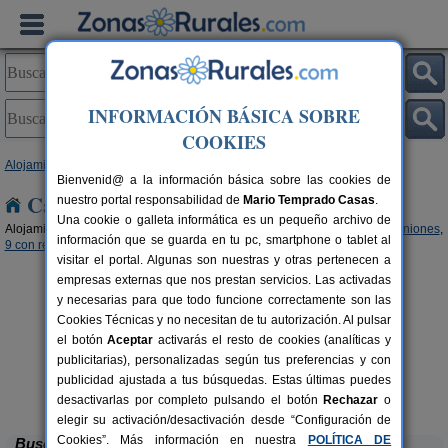
INFORMACIÓN BÁSICA SOBRE
COOKIES
Alojamientos
>
Comunidad Valenciana
> Alicante
Bienvenid@ a la información básica sobre las cookies de
Casas Rurales en Alicante
nuestro portal responsabilidad de
Mario Temprado Casas
.
Una cookie o galleta informática es un pequeño archivo de
Alojamientos rurales para disfrutar del turismo rural en Alicante (
2 con opiniones
,
información que se guarda en tu pc, smartphone o tablet al
9 con reserva online
,
5 con disponibilidad
.)
visitar el portal. Algunas son nuestras y otras pertenecen a
empresas externas que nos prestan servicios. Las activadas
y necesarias para que todo funcione correctamente son las
Cookies Técnicas y no necesitan de tu autorización. Al pulsar
el botón
Aceptar
activarás el resto de cookies (analíticas y
publicitarias), personalizadas según tus preferencias y con
Masia L´Ancornia
publicidad ajustada a tus búsquedas. Estas últimas puedes
rs.
2-28+5 pers.
 €
20 €
Tibi (Alicante)
desde
desactivarlas por completo pulsando el botón
Rechazar
o
elegir su activación/desactivación desde “Configuración de
Cookies”. Más información en nuestra
POLÍTICA DE
Buscar