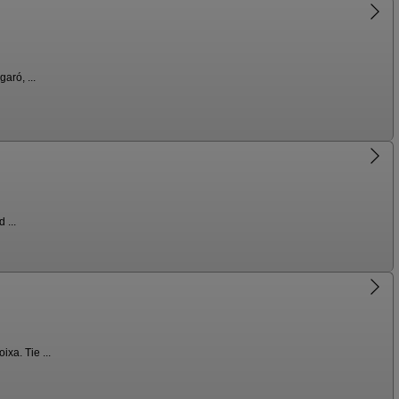
aró, ...
 ...
xa. Tie ...