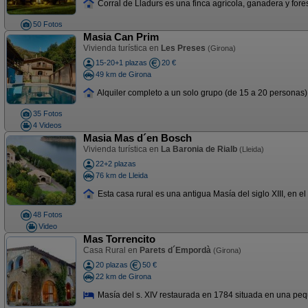
Corral de Lladurs es una finca agrícola, ganadera y fore
50 Fotos
Masia Can Prim
Vivienda turística en
Les Preses
(Girona)
15-20+1 plazas
20 €
49 km de Girona
Alquiler completo a un solo grupo (de 15 a 20 personas). 9
35 Fotos
4 Videos
Masia Mas d´en Bosch
Vivienda turística en
La Baronia de Rialb
(Lleida)
22+2 plazas
76 km de Lleida
Esta casa rural es una antigua Masía del siglo XIII, en el
48 Fotos
Video
Mas Torrencito
Casa Rural en
Parets d´Empordà
(Girona)
20 plazas
50 €
22 km de Girona
Masía del s. XIV restaurada en 1784 situada en una pequ