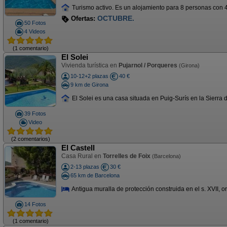
Turismo activo. Es un alojamiento para 8 personas con 4
ULTIMAS PLAZAS AGOSTO
Ofertas:
50 Fotos
4 Videos
(1 comentario)
El Solei
Vivienda turística en
Pujarnol / Porqueres
(Girona)
10-12+2 plazas
40 €
9 km de Girona
El Solei es una casa situada en Puig-Surís en la Sierra d
39 Fotos
Video
(2 comentarios)
El Castell
Casa Rural en
Torrelles de Foix
(Barcelona)
2-13 plazas
30 €
65 km de Barcelona
Antigua muralla de protección construida en el s. XVII, 
14 Fotos
(1 comentario)