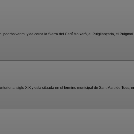
o, podrás ver muy de cerca la Sierra del Cadí Moixeró, el Puigllançada, el Puigmal .
erior al siglo XIX y está situada en el término municipal de Sant Martí de Tous, en 