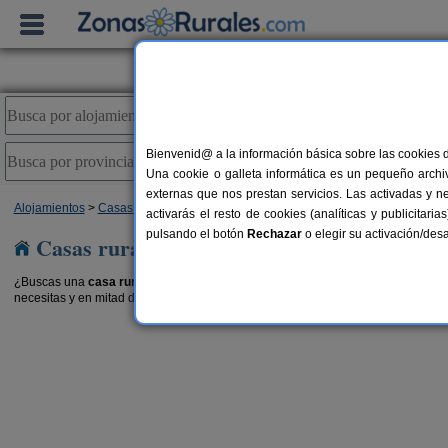
Bienvenid@ a la información básica sobre las cookies 
Una cookie o galleta informática es un pequeño archiv
externas que nos prestan servicios. Las activadas y n
Alojamientos
>
Casas rurales en la montaña
> Cataluña
activarás el resto de cookies (analíticas y publicita
pulsando el botón
Rechazar
o elegir su activación/de
Casas rurales en la montaña en Cataluña
¿Buscas una
casa rural en la montaña en Cataluña
? Tanto si viajas con tu pa
necesitas y en mitad de un paraje de ensueño. También puedes optar por
casas
El Mas de Tous
11 pers.
6+6 pe