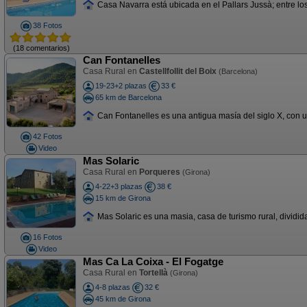
Casa Navarra está ubicada en el Pallars Jussà; entre los
38 Fotos
(18 comentarios)
Can Fontanelles
Casa Rural en
Castellfollit del Boix
(Barcelona)
19-23+2 plazas
33 €
65 km de Barcelona
Can Fontanelles es una antigua masía del siglo X, con 
42 Fotos
Video
Mas Solaric
Casa Rural en
Porqueres
(Girona)
4-22+3 plazas
38 €
15 km de Girona
Mas Solaric es una masia, casa de turismo rural, dividid
16 Fotos
Video
Mas Ca La Coixa - El Fogatge
Casa Rural en
Tortellà
(Girona)
4-8 plazas
32 €
45 km de Girona