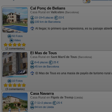
Cal Ponç de Belians
Casa Rural en
Vallcebre
(Barcelona)
10-19+5 plazas
33 €
100 km de Barcelona
Al llegar, lo primero que impresiona, es su paisaje abiert
50 Fotos
Video
(2 comentarios)
El Mas de Tous
Casa Rural en
Sant Martí de Tous
(Barcelona)
6+6 plazas
25 €
45 km de Barcelona
El Mas de Tous es una masia de payés de turismo rural ant
10 Fotos
(3 comentarios)
Casa Navarra
Casa Rural en
Fígols de Tremp
(Lleida)
7-11+2 plazas
25 €
94 km de Lleida