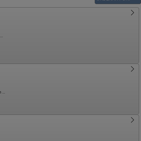
..
...