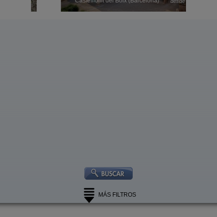
 €
33 €
Castellfollit del Boix (Barcelona)
desde
MÁS FILTROS