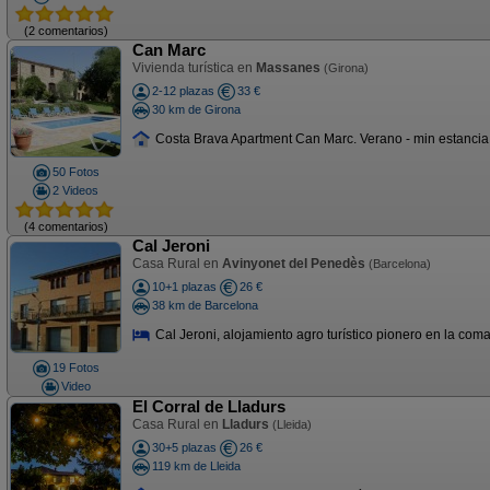
(2 comentarios)
Can Marc
Vivienda turística en
Massanes
(Girona)
2-12 plazas
33 €
30 km de Girona
Costa Brava Apartment Can Marc. Verano - min estancia es
50 Fotos
2 Videos
(4 comentarios)
Cal Jeroni
Casa Rural en
Avinyonet del Penedès
(Barcelona)
10+1 plazas
26 €
38 km de Barcelona
Cal Jeroni, alojamiento agro turístico pionero en la coma
19 Fotos
Video
El Corral de Lladurs
Casa Rural en
Lladurs
(Lleida)
30+5 plazas
26 €
119 km de Lleida