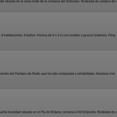
stal situada en la zona norte de la comarca del Solsonès. Rodeada de campos de cul
 habitaciones, 6 baños. Piscina de 9 x 3 m con surtidor y jacuzzi (exterior). Pérg ..
 centro del Pantano de Rialb, que ha sido restaurada y rehabilitada. Nuestras inst ..
eña localidad situada en el Pla de lEstany, cercana a lAlt Empordà. Rodeada de c