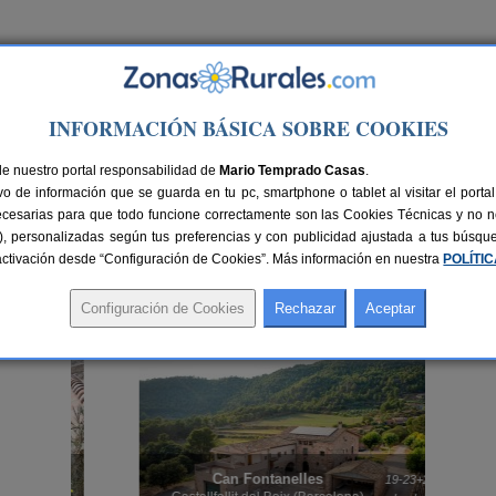
Ir a Versión PC
INFORMACIÓN BÁSICA SOBRE COOKIES
de nuestro portal responsabilidad de
Mario Temprado Casas
.
o de información que se guarda en tu pc, smartphone o tablet al visitar el port
ecesarias para que todo funcione correctamente son las Cookies Técnicas y no ne
rias), personalizadas según tus preferencias y con publicidad ajustada a tus búsq
sactivación desde “Configuración de Cookies”. Más información en nuestra
POLÍTI
reja, con amigos o en familia, alquilar una casa rural en las alturas y rodeadas de
 rurales con piscina en Cataluña
o
casas rurales en el campo en Cataluña
, tú elig
Can Fontanelles
rs.
19-23+2 pers.