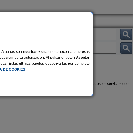
al. Algunas son nuestras y otras pertenecen a empresas
cesitan de tu autorización. Al pulsar el botón
Aceptar
uedas. Estas últimas puedes desactivarlas por completo
CA DE COOKIES
.
 bosque es una experiencia única e inolvidable. Casas con todos los servicios que
es.
Casa Navarra
Cal Ponç d
7-11+2 pers.