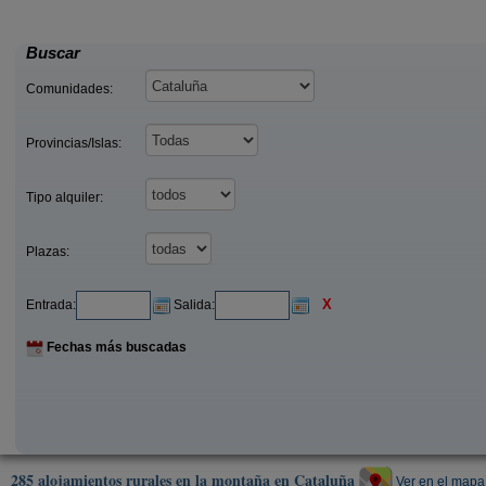
40 €
25
rona)
Sant Martí de Tous (Barcelona)
desde
desde
Buscar
Comunidades:
Provincias/Islas:
Tipo alquiler:
Plazas:
X
Entrada:
Salida:
Fechas más buscadas
285 alojamientos rurales en la montaña en Cataluña
Ver en el mapa