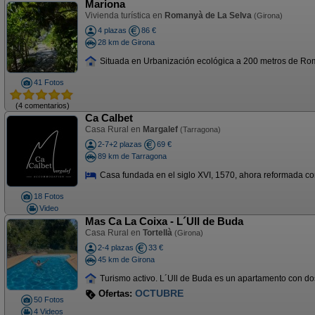
Mariona
Vivienda turística en
Romanyà de La Selva
(Girona)
4 plazas
86 €
28 km de Girona
Situada en Urbanización ecológica a 200 metros de Roman
41 Fotos
(4 comentarios)
Ca Calbet
Casa Rural en
Margalef
(Tarragona)
2-7+2 plazas
69 €
89 km de Tarragona
Casa fundada en el siglo XVI, 1570, ahora reformada con l
18 Fotos
Video
Mas Ca La Coixa - L´Ull de Buda
Casa Rural en
Tortellà
(Girona)
2-4 plazas
33 €
45 km de Girona
Turismo activo. L´Ull de Buda es un apartamento con do
OFERTA AGOSTO
Ofertas:
50 Fotos
4 Videos