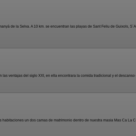
yà de la Selva. A 10 km. se encuentran las playas de Sant Feliu de Guixols, S´Ag
as ventajas del siglo XXI, en ella encontrara la comida tradicional y el descanso d
s habitaciones un dos camas de matrimonio dentro de nuestra masia Mas Ca La Coi