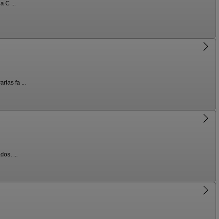
 C ...
ias fa ...
os, ...