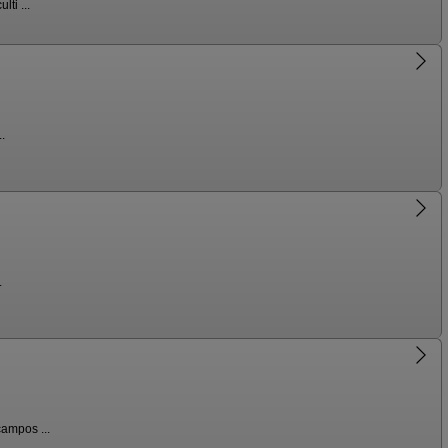
ti ...
.
.
ampos ...