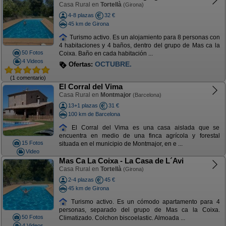
Casa Rural en
Tortellà
(Girona)
4-8 plazas
32 €
45 km de Girona
Turismo activo. Es un alojamiento para 8 personas con
4 habitaciones y 4 baños, dentro del grupo de Mas ca la
50 Fotos
Coixa. Baño en cada habitación ...
4 Videos
ULTIMAS PLAZAS AGOSTO
Ofertas:
(1 comentario)
El Corral del Vima
Casa Rural en
Montmajor
(Barcelona)
13+1 plazas
31 €
100 km de Barcelona
El Corral del Vima es una casa aislada que se
encuentra en medio de una finca agrícola y forestal
15 Fotos
situada en el municipio de Montmajor, en e ...
Video
Mas Ca La Coixa - La Casa de L´Avi
Casa Rural en
Tortellà
(Girona)
2-4 plazas
45 €
45 km de Girona
Turismo activo. Es un cómodo apartamento para 4
personas, separado del grupo de Mas ca la Coixa.
50 Fotos
Climatizado. Colchon biscoelastic. Almoada ...
4 Videos