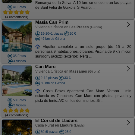
Romanyà de la Selva. A 10 km. se encuentran las playas
41 Fotos
de Sant Feliu de Guixols, S´Agaró, ...
(4 comentarios)
Masia Can Prim
Vivienda turística en
Les Preses
(Girona)
15-20+1 plazas
20 €
49 km de Girona
Alquiler completo a un solo grupo (de 15 a 20
personas). 9 habitaciones, 6 baños. Piscina de 9 x 3 m con
35 Fotos
surtidor y jacuzzi (exterior). Pérg ...
4 Videos
Can Marc
Vivienda turística en
Massanes
(Girona)
2-12 plazas
33 €
30 km de Girona
Costa Brava Apartment Can Marc. Verano - min
estancia es 7 noches. Can Marc con piscina privada y
50 Fotos
pista de tenis. A/C en los dormitorios. Si ...
2 Videos
(4 comentarios)
El Corral de Lladurs
Casa Rural en
Lladurs
(Lleida)
30+5 plazas
26 €