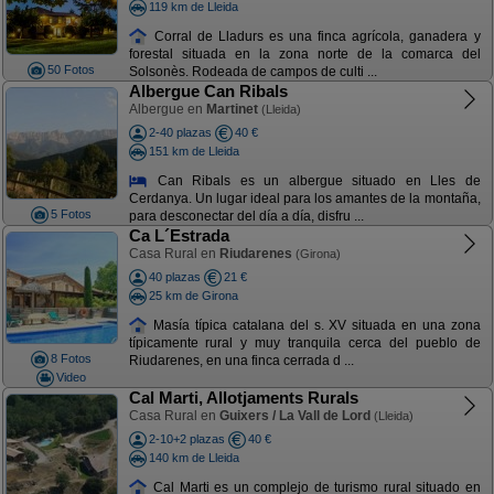
119 km de Lleida
Corral de Lladurs es una finca agrícola, ganadera y
forestal situada en la zona norte de la comarca del
50 Fotos
Solsonès. Rodeada de campos de culti ...
Albergue Can Ribals
Albergue en
Martinet
(Lleida)
2-40 plazas
40 €
151 km de Lleida
Can Ribals es un albergue situado en Lles de
Cerdanya. Un lugar ideal para los amantes de la montaña,
5 Fotos
para desconectar del día a día, disfru ...
Ca L´Estrada
Casa Rural en
Riudarenes
(Girona)
40 plazas
21 €
25 km de Girona
Masía típica catalana del s. XV situada en una zona
típicamente rural y muy tranquila cerca del pueblo de
8 Fotos
Riudarenes, en una finca cerrada d ...
Video
Cal Marti, Allotjaments Rurals
Casa Rural en
Guixers / La Vall de Lord
(Lleida)
2-10+2 plazas
40 €
140 km de Lleida
Cal Marti es un complejo de turismo rural situado en