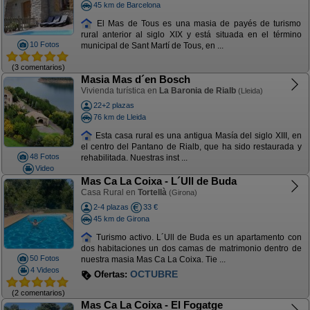
45 km de Barcelona
El Mas de Tous es una masia de payés de turismo
rural anterior al siglo XIX y está situada en el término
10 Fotos
municipal de Sant Martí de Tous, en ...
(3 comentarios)
Masia Mas d´en Bosch
Vivienda turística en
La Baronia de Rialb
(Lleida)
22+2 plazas
76 km de Lleida
Esta casa rural es una antigua Masía del siglo XIII, en
el centro del Pantano de Rialb, que ha sido restaurada y
48 Fotos
rehabilitada. Nuestras inst ...
Video
Mas Ca La Coixa - L´Ull de Buda
Casa Rural en
Tortellà
(Girona)
2-4 plazas
33 €
45 km de Girona
Turismo activo. L´Ull de Buda es un apartamento con
dos habitaciones un dos camas de matrimonio dentro de
50 Fotos
nuestra masia Mas Ca La Coixa. Tie ...
4 Videos
OFERTA AGOSTO
Ofertas:
(2 comentarios)
Mas Ca La Coixa - El Fogatge