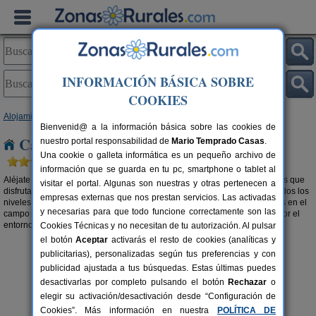
INFORMACIÓN BÁSICA SOBRE
COOKIES
Alojamientos
>
Casas rurales en el campo
> Cataluña
Bienvenid@ a la información básica sobre las cookies de
Casas rurales en el campo en Cataluña
nuestro portal responsabilidad de
Mario Temprado Casas
.
Una cookie o galleta informática es un pequeño archivo de
información que se guarda en tu pc, smartphone o tablet al
Aléjate de la la polución y del mundanal ruido y relájate con los beneficios que
visitar el portal. Algunas son nuestras y otras pertenecen a
disfrutar de una
casa rural en el campo en Cataluña
te proporciona a todos los
empresas externas que nos prestan servicios. Las activadas
niveles. Desconecta del día a día y opta por alojamientos rurales aislados en el
y necesarias para que todo funcione correctamente son las
campo o
casas rurales en la montaña en Cataluña
y haz una excursión por el
entorno. El aire puro tiene muchos más beneficios de los que imaginas.
Cookies Técnicas y no necesitan de tu autorización. Al pulsar
el botón
Aceptar
activarás el resto de cookies (analíticas y
publicitarias), personalizadas según tus preferencias y con
publicidad ajustada a tus búsquedas. Estas últimas puedes
desactivarlas por completo pulsando el botón
Rechazar
o
elegir su activación/desactivación desde “Configuración de
Cookies”. Más información en nuestra
POLÍTICA DE