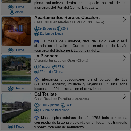
plena naturaleza dentro del espacio natural de las
8 Fotos
montañas del Port del Comte. Las cas ...
Video
Apartamentos Rurales Casafont
Casa Rural en
Navès / La Vall d´Ora
(Lleida)
2-15 plazas
25 €
115 km de Lleida
La masía de Casafont, data del siglo XVII y está
situada en el valle d’Ora, en el municipio de Navès
8 Fotos
(comarca del Solsonès). La belleza del ...
La Piconera
Vivienda turística en
Osor
(Girona)
9 plazas
67 €
27 km de Girona
Elegancia y desconexión en el corazón de Les
Guilleries, encanto, misterio y leyendas En una zona
8 Fotos
boscosa de 20 hectáreas en el corazón del ...
Cal Teulats
Casa Rural en
Perafita
(Barcelona)
8-10+2 plazas
34 €
117 km de Barcelona
Masia típica catalana del año 1783 toda construida
con piedra de la zona y ubicada en un lugar muy tranquilo
8 Fotos
y bonito rodeada de naturaleza ...