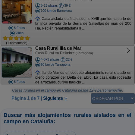
6-13 plazas
39 €
100 km de Barcelona
Casa aislada de finales del s. XVIII que forma parte de
la finca privada de la Serra de Salsellas de más de 200
8 Fotos
Ha. Recién rehabilitadaha ll ...
Video
(1 comentario)
Casa Rural Illa de Mar
Casa Rural en
Deltebre
(Tarragona)
4-8+3 plazas
22 €
80 km de Tarragona
Illa de Mar es un coqueto alojamiento rural situado en
pleno corazón del Delta del Ebro. La casa está rodeada
8 Fotos
de arrozales, cultivo tradicio ...
Casas rurales en el campo en Cataluña
desde
12
€ persona/noche.
Página 1 de 7
|
Siguiente »
Buscar más alojamientos rurales aislados en el
campo en Cataluña: