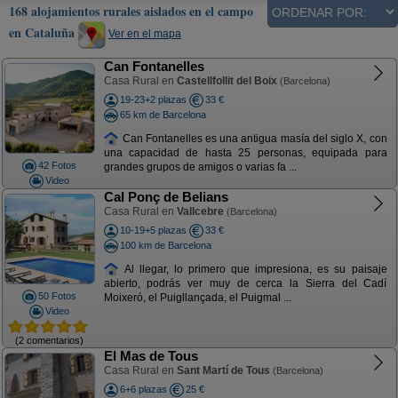
168 alojamientos rurales aislados en el campo
en Cataluña
Ver en el mapa
Can Fontanelles
Casa Rural en
Castellfollit del Boix
(Barcelona)
19-23+2 plazas
33 €
65 km de Barcelona
Can Fontanelles es una antigua masía del siglo X, con
una capacidad de hasta 25 personas, equipada para
42 Fotos
grandes grupos de amigos o varias fa ...
Video
Cal Ponç de Belians
Casa Rural en
Vallcebre
(Barcelona)
10-19+5 plazas
33 €
100 km de Barcelona
Al llegar, lo primero que impresiona, es su paisaje
abierto, podrás ver muy de cerca la Sierra del Cadí
50 Fotos
Moixeró, el Puigllançada, el Puigmal ...
Video
(2 comentarios)
El Mas de Tous
Casa Rural en
Sant Martí de Tous
(Barcelona)
6+6 plazas
25 €