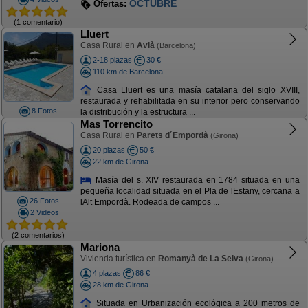
ULTIMAS PLAZAS AGOSTO
Ofertas:
(1 comentario)
Lluert
Casa Rural en
Avià
(Barcelona)
2-18 plazas
30 €
110 km de Barcelona
Casa Lluert es una masía catalana del siglo XVIII,
restaurada y rehabilitada en su interior pero conservando
8 Fotos
la distribución y la estructura ...
Mas Torrencito
Casa Rural en
Parets d´Empordà
(Girona)
20 plazas
50 €
22 km de Girona
Masía del s. XIV restaurada en 1784 situada en una
pequeña localidad situada en el Pla de lEstany, cercana a
26 Fotos
lAlt Empordà. Rodeada de campos ...
2 Videos
(2 comentarios)
Mariona
Vivienda turística en
Romanyà de La Selva
(Girona)
4 plazas
86 €
28 km de Girona
Situada en Urbanización ecológica a 200 metros de