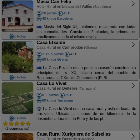
Masia Can Felip
Hotel Rural en
Llinars del Vallès
(Barcelona)
20 plazas
45 €
40 km de Barcelona
Masia del Siglo XII, totalmente restaurada con todas
las comodidades. Consta de 2 plantas, la primera es
8 Fotos
prácticamente toda al mismo nivel p ...
Casa Etxalde
Casa Rural en
Camprodon
(Girona)
2-12+5 plazas
41 €
80 km de Girona
La Casa Etxalde es un precioso caserón construido a
principios del s. XX, sitiado cerca del pueblo de
8 Fotos
Rocabruna, a 7 Km. de Comprodon (El Ri ...
Casa Lo Vivet
Casa Rural en
Deltebre
(Tarragona)
8+1 plazas
35 €
80 km de Tarragona
La Casa lo Vivet es una casa rural y está rodeada de
arrozales. Ubicada a menos de un kilómetro de la
8 Fotos
desembocadura del río Ebro y de las pl ...
(2 comentarios)
Casa Rural Xuriguera de Salsellas
Casa Rural en
Borreda
(Barcelona)