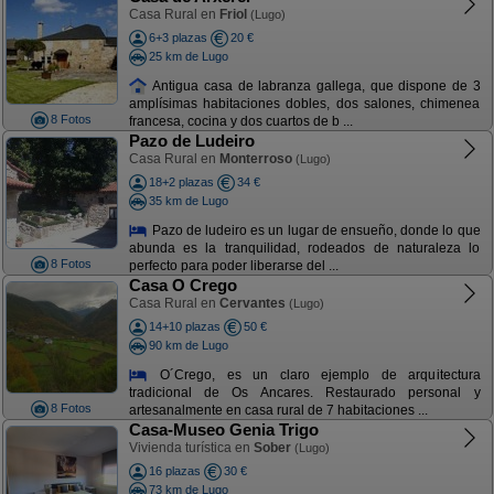
Casa Rural en
Friol
(Lugo)
6+3 plazas
20 €
25 km de Lugo
Antigua casa de labranza gallega, que dispone de 3
amplísimas habitaciones dobles, dos salones, chimenea
8 Fotos
francesa, cocina y dos cuartos de b ...
Pazo de Ludeiro
Casa Rural en
Monterroso
(Lugo)
18+2 plazas
34 €
35 km de Lugo
Pazo de ludeiro es un lugar de ensueño, donde lo que
abunda es la tranquilidad, rodeados de naturaleza lo
8 Fotos
perfecto para poder liberarse del ...
Casa O Crego
Casa Rural en
Cervantes
(Lugo)
14+10 plazas
50 €
90 km de Lugo
O´Crego, es un claro ejemplo de arquitectura
tradicional de Os Ancares. Restaurado personal y
8 Fotos
artesanalmente en casa rural de 7 habitaciones ...
Casa-Museo Genia Trigo
Vivienda turística en
Sober
(Lugo)
16 plazas
30 €
73 km de Lugo