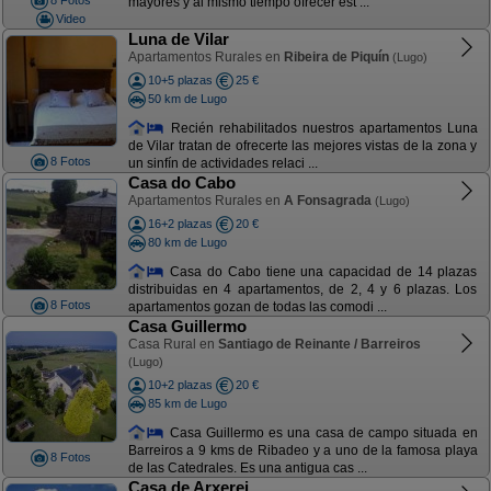
8 Fotos
mayores y al mismo tiempo ofrecer est ...
Video
Luna de Vilar
Apartamentos Rurales en
Ribeira de Piquín
(Lugo)
10+5 plazas
25 €
50 km de Lugo
Recién rehabilitados nuestros apartamentos Luna
de Vilar tratan de ofrecerte las mejores vistas de la zona y
8 Fotos
un sinfín de actividades relaci ...
Casa do Cabo
Apartamentos Rurales en
A Fonsagrada
(Lugo)
16+2 plazas
20 €
80 km de Lugo
Casa do Cabo tiene una capacidad de 14 plazas
distribuidas en 4 apartamentos, de 2, 4 y 6 plazas. Los
8 Fotos
apartamentos gozan de todas las comodi ...
Casa Guillermo
Casa Rural en
Santiago de Reinante / Barreiros
(Lugo)
10+2 plazas
20 €
85 km de Lugo
Casa Guillermo es una casa de campo situada en
Barreiros a 9 kms de Ribadeo y a uno de la famosa playa
8 Fotos
de las Catedrales. Es una antigua cas ...
Casa de Arxerei