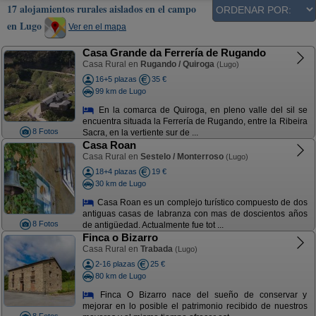
17 alojamientos rurales aislados en el campo
en Lugo
Ver en el mapa
Casa Grande da Ferrería de Rugando
Casa Rural en
Rugando / Quiroga
(Lugo)
16+5 plazas
35 €
99 km de Lugo
En la comarca de Quiroga, en pleno valle del sil se
encuentra situada la Ferrería de Rugando, entre la Ribeira
8 Fotos
Sacra, en la vertiente sur de ...
Casa Roan
Casa Rural en
Sestelo / Monterroso
(Lugo)
18+4 plazas
19 €
30 km de Lugo
Casa Roan es un complejo turístico compuesto de dos
antiguas casas de labranza con mas de doscientos años
8 Fotos
de antigüedad. Actualmente fue tot ...
Finca o Bizarro
Casa Rural en
Trabada
(Lugo)
2-16 plazas
25 €
80 km de Lugo
Finca O Bizarro nace del sueño de conservar y
mejorar en lo posible el patrimonio recibido de nuestros