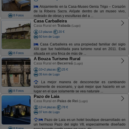
Alojamiento en la Casa-Museo Genia Trigo – Corazón
de la Ribeira Sacra. Alójate dentro de un museo vivo,
8 Fotos
rodeado de obras y esculturas del a ...
Casa Carballeira
Casa Rural en
Trabada
(Lugo)
13 plazas
20 €
50 km de Lugo
Casa Carballeira es una propiedad familiar del siglo
XIX que fue habilitada para turismo rural en 2011. Está
8 Fotos
situada en una finca de más de ...
A Bouza Turismo Rural
Casa Rural en
Becerreá
(Lugo)
10+2 plazas
25 €
35 km de Lugo
La mejor manera de desconectar es cambiando
totalmente de escenario, y qué mejor que hacerlo en un
8 Fotos
lugar en el que solamente se vea naturale ...
Pazo de Laia
Casa Rural en
Palas de Rei
(Lugo)
12+4 plazas
78 €
37 km de Lugo
Pazo de Laia es un hotel boutique desarrollado en
un hermoso Pazo del siglo VII, especialmente diseñado
8 Fotos