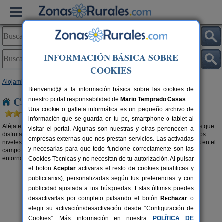
INFORMACIÓN BÁSICA SOBRE
COOKIES
Alojamientos
>
Casas rurales en el campo
>
Galicia
> Lugo
Bienvenid@ a la información básica sobre las cookies de
Casas rurales en el campo en Lugo
nuestro portal responsabilidad de
Mario Temprado Casas
.
Una cookie o galleta informática es un pequeño archivo de
información que se guarda en tu pc, smartphone o tablet al
Aléjate de la la polución y del mundanal ruido y relájate con los beneficios que
visitar el portal. Algunas son nuestras y otras pertenecen a
disfrutar de una
casa rural en el campo en Lugo
te proporciona a todos los
empresas externas que nos prestan servicios. Las activadas
niveles. Desconecta del día a día y opta por alojamientos rurales aislados en el
y necesarias para que todo funcione correctamente son las
campo o
casas rurales en la montaña en Lugo
y haz una excursión por el
entorno. El aire puro tiene muchos más beneficios de los que imaginas.
Cookies Técnicas y no necesitan de tu autorización. Al pulsar
el botón
Aceptar
activarás el resto de cookies (analíticas y
publicitarias), personalizadas según tus preferencias y con
publicidad ajustada a tus búsquedas. Estas últimas puedes
desactivarlas por completo pulsando el botón
Rechazar
o
elegir su activación/desactivación desde “Configuración de
Cookies”. Más información en nuestra
POLÍTICA DE