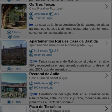
para hacerte sentir como en casa, de ...
Os Tres Teixos
Casa Rural en
Foz
(Lugo)
20+5 plazas
25 €
97 km de Lugo
La casa es la típica construcción de casona de aldea
gallega, que ha sido totalmente restaurada recientemente,
8 Fotos
conservando los materiales no ...
Video
Apartamentos Rurales Casa da Bastida
Apartamentos Rurales en
A Fonsagrada
(Lugo)
2-18 plazas
17 €
60 km de Lugo
Típica casa rural de Galicia construida en el siglo
XIV y reconvertida en apartamentos turísticos rurales en el
8 Fotos
año 2007. Los alojamientos t ...
Rectoral de Anllo
Casa Rural en
Sober
(Lugo)
24+6 plazas
22 €
100 km de Lugo
Construcción del siglo XVlll en el corazòn de la
Ribeira Sacra, entre los rios Sil y Cabe, rodeada de viñas
8 Fotos
y huertos. La Rectoral dispone d ...
Pazo de Terrafeita
Casa Rural en
Trabada
(Lugo)