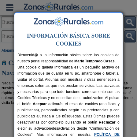
INFORMACIÓN BÁSICA SOBRE
COOKIES
Alojamientos
>
Casas Rurales con disponibilidad
> Navarra
Bienvenid@ a la información básica sobre las cookies de
Casas Rurales con disponibilidad en
nuestro portal responsabilidad de
Mario Temprado Casas
.
Una cookie o galleta informática es un pequeño archivo de
Navarra
información que se guarda en tu pc, smartphone o tablet al
visitar el portal. Algunas son nuestras y otras pertenecen a
Nada mejor que para planear tu escapada rural es ir directo a buscar
casas
empresas externas que nos prestan servicios. Las activadas
rurales con fechas libres en Navarra
, permitiendo organizar tu viaje de forma
y necesarias para que todo funcione correctamente son las
rápida y sencilla, alquilando un alojamiento rural disponible en la fecha que tú
quieras. Si además, quieres dejar la reserva hecha ya directamente por internet,
Cookies Técnicas y no necesitan de tu autorización. Al pulsar
visita la sección de
alojamientos con reserva online en Navarra
.
el botón
Aceptar
activarás el resto de cookies (analíticas y
publicitarias), personalizadas según tus preferencias y con
publicidad ajustada a tus búsquedas. Estas últimas puedes
desactivarlas por completo pulsando el botón
Rechazar
o
elegir su activación/desactivación desde “Configuración de
Cookies”. Más información en nuestra
POLÍTICA DE