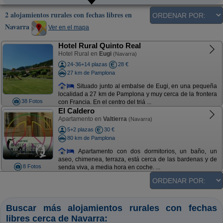
2 alojamientos rurales con fechas libres en
Navarra
Ver en el mapa
Hotel Rural Quinto Real
Hotel Rural en
Eugi
(Navarra)
24-36+14 plazas
28 €
27 km de Pamplona
Situado junto al embalse de Eugi, en una pequeña
localidad a 27 km de Pamplona y muy cerca de la frontera
38 Fotos
con Francia. En el centro del triá ...
El Caldero
Apartamento en
Valtierra
(Navarra)
5+2 plazas
30 €
80 km de Pamplona
Apartamento con dos dormitorios, un baño, un
aseo, chimenea, terraza, está cerca de las bardenas y de
8 Fotos
senda viva, a media hora en coche. ...
Buscar más alojamientos rurales con fechas
libres cerca de Navarra: