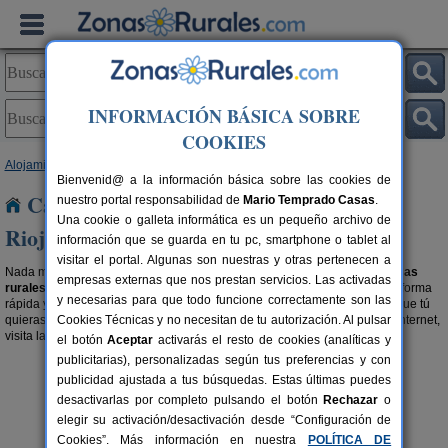
INFORMACIÓN BÁSICA SOBRE
COOKIES
Alojamientos
>
Casas Rurales con disponibilidad
> La Rioja
Bienvenid@ a la información básica sobre las cookies de
Casas Rurales con disponibilidad en La
nuestro portal responsabilidad de
Mario Temprado Casas
.
Una cookie o galleta informática es un pequeño archivo de
Rioja
información que se guarda en tu pc, smartphone o tablet al
visitar el portal. Algunas son nuestras y otras pertenecen a
Nada mejor que para planear tu escapada rural es ir directo a buscar
casas
empresas externas que nos prestan servicios. Las activadas
rurales con fechas libres en La Rioja
, permitiendo organizar tu viaje de forma
y necesarias para que todo funcione correctamente son las
rápida y sencilla, alquilando un alojamiento rural disponible en la fecha que tú
quieras. Si además, quieres dejar la reserva hecha ya directamente por internet,
Cookies Técnicas y no necesitan de tu autorización. Al pulsar
visita la sección de
alojamientos con reserva online en La Rioja
.
el botón
Aceptar
activarás el resto de cookies (analíticas y
publicitarias), personalizadas según tus preferencias y con
publicidad ajustada a tus búsquedas. Estas últimas puedes
desactivarlas por completo pulsando el botón
Rechazar
o
elegir su activación/desactivación desde “Configuración de
Cookies”. Más información en nuestra
POLÍTICA DE