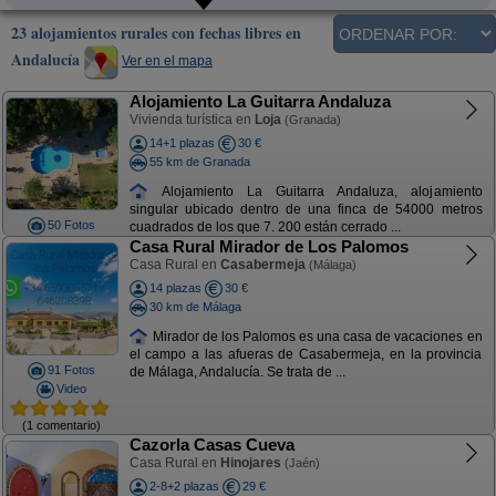
23 alojamientos rurales con fechas libres en
Andalucía
Ver en el mapa
Alojamiento La Guitarra Andaluza
Vivienda turística en
Loja
(Granada)
14+1 plazas
30 €
55 km de Granada
Alojamiento La Guitarra Andaluza, alojamiento
singular ubicado dentro de una finca de 54000 metros
50 Fotos
cuadrados de los que 7. 200 están cerrado ...
Casa Rural Mirador de Los Palomos
Casa Rural en
Casabermeja
(Málaga)
14 plazas
30 €
30 km de Málaga
Mirador de los Palomos es una casa de vacaciones en
el campo a las afueras de Casabermeja, en la provincia
91 Fotos
de Málaga, Andalucía. Se trata de ...
Video
(1 comentario)
Cazorla Casas Cueva
Casa Rural en
Hinojares
(Jaén)
2-8+2 plazas
29 €