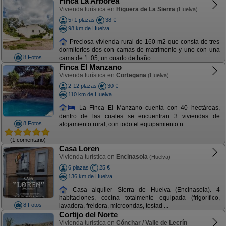
Finca La Arborea
Vivienda turística en
Higuera de La Sierra
(Huelva)
5+1 plazas
38 €
98 km de Huelva
Preciosa vivienda rural de 160 m2 que consta de tres
dormitorios dos con camas de matrimonio y uno con una
8 Fotos
cama de 1. 05, un cuarto de baño ...
Finca El Manzano
Vivienda turística en
Cortegana
(Huelva)
2-12 plazas
30 €
110 km de Huelva
La Finca El Manzano cuenta con 40 hectáreas,
dentro de las cuales se encuentran 3 viviendas de
8 Fotos
alojamiento rural, con todo el equipamiento n ...
(1 comentario)
Casa Loren
Vivienda turística en
Encinasola
(Huelva)
6 plazas
25 €
136 km de Huelva
Casa alquiler Sierra de Huelva (Encinasola). 4
habitaciones, cocina totalmente equipada (frigorífico,
8 Fotos
lavadora, freidora, microondas, tostad ...
Cortijo del Norte
Vivienda turística en
Cónchar / Valle de Lecrín