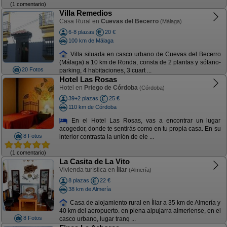
(1 comentario)
Villa Remedios
Casa Rural en
Cuevas del Becerro
(Málaga)
6-8 plazas
20 €
100 km de Málaga
Villa situada en casco urbano de Cuevas del Becerro
(Málaga) a 10 km de Ronda, consta de 2 plantas y sótano-
20 Fotos
parking, 4 habitaciones, 3 cuart ...
Hotel Las Rosas
Hotel en
Priego de Córdoba
(Córdoba)
39+2 plazas
25 €
110 km de Córdoba
En el Hotel Las Rosas, vas a encontrar un lugar
acogedor, donde te sentirás como en tu propia casa. En su
8 Fotos
interior contrasta la unión de ele ...
(1 comentario)
La Casita de La Vito
Vivienda turística en
Íllar
(Almería)
8 plazas
22 €
38 km de Almería
Casa de alojamiento rural en Íllar a 35 km de Almería y
40 km del aeropuerto. en plena alpujarra almeriense, en el
8 Fotos
casco urbano, lugar tranq ...