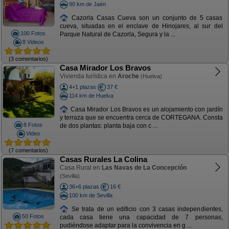
90 km de Jaén
Cazorla Casas Cueva son un conjunto de 5 casas
cueva, situadas en el enclave de Hinojares, al sur del
100 Fotos
Parque Natural de Cazorla, Segura y la ...
8 Videos
(3 comentarios)
Casa Mirador Los Bravos
Vivienda turística en
Aroche
(Huelva)
4+1 plazas
37 €
114 km de Huelva
Casa Mirador Los Bravos es un alojamiento con jardín
y terraza que se encuentra cerca de CORTEGANA. Consta
8 Fotos
de dos plantas: planta baja con c ...
Video
(7 comentarios)
Casas Rurales La Colina
Casa Rural en
Las Navas de La Concepción
(Sevilla)
36+6 plazas
16 €
100 km de Sevilla
Se trata de un edificio con 3 casas independientes,
50 Fotos
cada casa tiene una capacidad de 7 personas,
pudiéndose adaptar para la convivencia en g ...