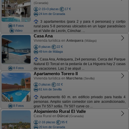
(Granada)
2-15+3 plazas
17 €
24 km de Granada
3 apartamentos (para 2 y para 4 personas) y cortijo
8 Fotos
rural para 5-8 personas ubicados en un lugar paradisíaco
Video
en el Valle de Lecrín, Cónchar. ...
Casa Ana
Vivienda turística en
Antequera
(Málaga)
8 plazas
22 €
49 km de Málaga
Casa Ana, Antequera, 2x4 personas. Cerca del Parque
Natural El Torcal en la pedanía de La Higuera hay 2 casas
8 Fotos
de vacaciones. Las 2 se alquil ...
Apartamento Torero II
Vivienda turística en
Marchena
(Sevilla)
3 plazas
32 €
61 km de Sevilla
Apartamento 60 m. en edificio privado para hasta 4
personas. Amplio salón comedor con aire acondicionado,
8 Fotos
gran TV 55? sofás. TV 50? curve co ...
Alojamiento Rural El Valle
Casa Rural en
Dúrcal
(Granada)
2-16 plazas
95 €
20 km de Granada