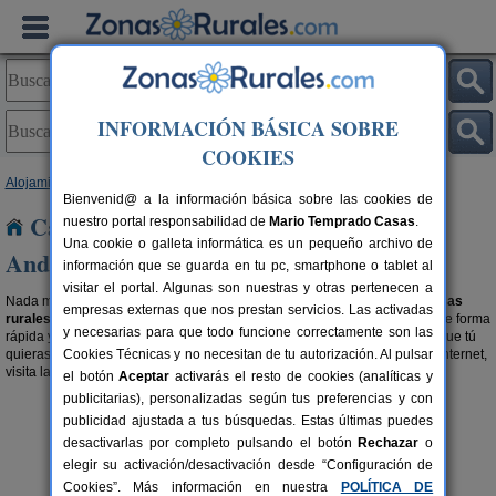
INFORMACIÓN BÁSICA SOBRE
COOKIES
Alojamientos
>
Casas Rurales con disponibilidad
> Andalucía
Bienvenid@ a la información básica sobre las cookies de
Casas Rurales con disponibilidad en
nuestro portal responsabilidad de
Mario Temprado Casas
.
Una cookie o galleta informática es un pequeño archivo de
Andalucía
información que se guarda en tu pc, smartphone o tablet al
visitar el portal. Algunas son nuestras y otras pertenecen a
Nada mejor que para planear tu escapada rural es ir directo a buscar
casas
empresas externas que nos prestan servicios. Las activadas
rurales con fechas libres en Andalucía
, permitiendo organizar tu viaje de forma
y necesarias para que todo funcione correctamente son las
rápida y sencilla, alquilando un alojamiento rural disponible en la fecha que tú
quieras. Si además, quieres dejar la reserva hecha ya directamente por internet,
Cookies Técnicas y no necesitan de tu autorización. Al pulsar
visita la sección de
alojamientos con reserva online en Andalucía
.
el botón
Aceptar
activarás el resto de cookies (analíticas y
publicitarias), personalizadas según tus preferencias y con
publicidad ajustada a tus búsquedas. Estas últimas puedes
desactivarlas por completo pulsando el botón
Rechazar
o
elegir su activación/desactivación desde “Configuración de
Cookies”. Más información en nuestra
POLÍTICA DE