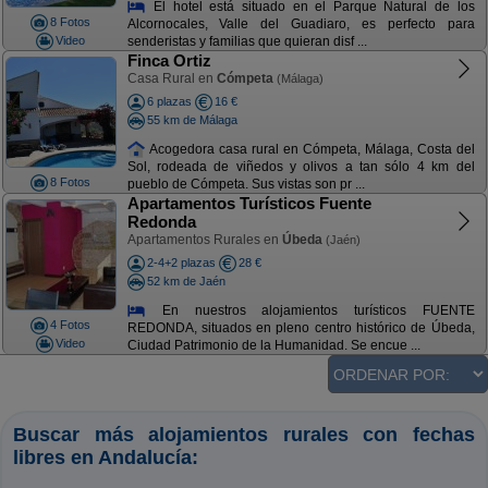
El hotel está situado en el Parque Natural de los
8 Fotos
Alcornocales, Valle del Guadiaro, es perfecto para
Video
senderistas y familias que quieran disf ...
Finca Ortiz
Casa Rural en
Cómpeta
(Málaga)
6 plazas
16 €
55 km de Málaga
Acogedora casa rural en Cómpeta, Málaga, Costa del
Sol, rodeada de viñedos y olivos a tan sólo 4 km del
8 Fotos
pueblo de Cómpeta. Sus vistas son pr ...
Apartamentos Turísticos Fuente
Redonda
Apartamentos Rurales en
Úbeda
(Jaén)
2-4+2 plazas
28 €
52 km de Jaén
En nuestros alojamientos turísticos FUENTE
4 Fotos
REDONDA, situados en pleno centro histórico de Úbeda,
Video
Ciudad Patrimonio de la Humanidad. Se encue ...
Buscar más alojamientos rurales con fechas
libres en Andalucía: