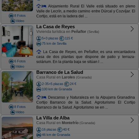
Alojamiento Rural El Valle está situado en pleno
Valle de Lecrín, a medio camino entre Dúrcal y Cozvíjar. El
8 Fotos
Cortijo, está en la ladera del ...
Video
La Casa de Reyes
Vivienda turística en
Peñaflor
(Sevilla)
5+3 plazas
115 €
75 km de Sevilla
La Casa de Reyes, en Peñaflor, es una encantadora
casa de dos plantas que dispone de patio y terraza-
6 Fotos
solárium. En la planta baja se sitúan l ...
Video
Barranco de La Salud
Casa Rural en
Laroles
(Granada)
2-35+5 plazas
24 €
100 km de Granada
Descanso y Naturaleza en la Alpujarra Granadina
Cortijo Barranco de la Salud. Agroturismo El Cortijo
8 Fotos
Barranco de la Salud. Agroturismo se en ...
Video
La Villa de Alba
Casa Rural en
Montefrío
(Granada)
16 plazas
40 €
46 km de Granada