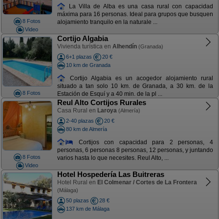
La Villa de Alba es una casa rural con capacidad
máxima para 16 personas. Ideal para grupos que busquen
8 Fotos
alojamiento tranquilo en la naturale ...
Video
Cortijo Algabia
Vivienda turística en
Alhendín
(Granada)
6+1 plazas
20 €
10 km de Granada
Cortijo Algabia es un acogedor alojamiento rural
situado a tan solo 10 km. de Granada, a 30 km. de la
8 Fotos
Estación de Esquí y a 40 min. de la pl ...
Reul Alto Cortijos Rurales
Casa Rural en
Laroya
(Almería)
2-40 plazas
20 €
80 km de Almería
Cortijos con capacidad para 2 personas, 4
personas, 6 personas 8 personas, 12 personas, y juntando
8 Fotos
varios hasta lo que necesites. Reul Alto, ...
Video
Hotel Hospedería Las Buitreras
Hotel Rural en
El Colmenar / Cortes de La Frontera
(Málaga)
50 plazas
28 €
137 km de Málaga