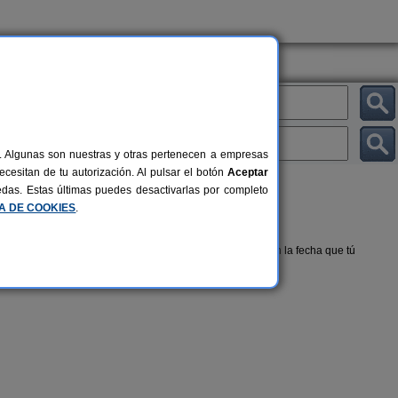
al. Algunas son nuestras y otras pertenecen a empresas
cesitan de tu autorización. Al pulsar el botón
Aceptar
uedas. Estas últimas puedes desactivarlas por completo
CA DE COOKIES
.
da y sencilla, alquilando un alojamiento rural disponible en la fecha que tú
Cortijo El Paso
1 pers.
8-12+2 pers.