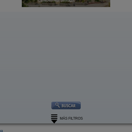
aga)
Loja (Granada)
desd
MÁS FILTROS
pa