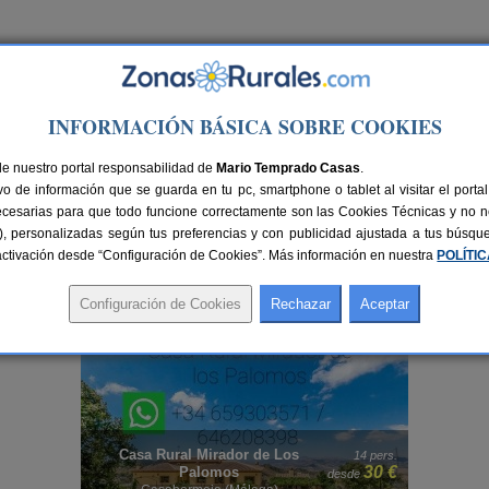
Ir a Versión PC
INFORMACIÓN BÁSICA SOBRE COOKIES
de nuestro portal responsabilidad de
Mario Temprado Casas
.
o de información que se guarda en tu pc, smartphone o tablet al visitar el port
ecesarias para que todo funcione correctamente son las Cookies Técnicas y no ne
rias), personalizadas según tus preferencias y con publicidad ajustada a tus búsq
sactivación desde “Configuración de Cookies”. Más información en nuestra
POLÍTI
ucía
ales con fechas libres en Andalucía
, permitiendo organizar tu viaje de forma rápi
 visita la sección de
alojamientos con reserva online en Andalucía
.
 de Los
14 pers.
30 €
Alojamiento La Guitarra Andaluza
14+
desde