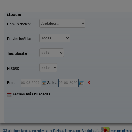
20 €
Genalguacil (Málaga)
Casabermeja (Mál
desde
Buscar
Comunidades:
Provincias/Islas:
Tipo alquiler:
Plazas:
X
Entrada:
Salida:
Fechas más buscadas
23 alojamientos rurales con fechas libres en Andalucía
Ver en el ma