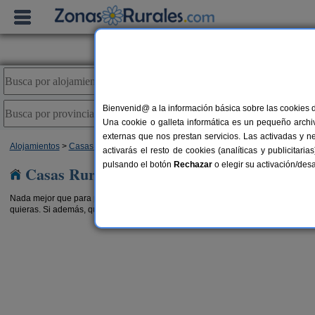
Bienvenid@ a la información básica sobre las cookies 
Una cookie o galleta informática es un pequeño archiv
externas que nos prestan servicios. Las activadas y n
Alojamientos
>
Casas Rurales con disponibilidad
> Andalucía
activarás el resto de cookies (analíticas y publicita
pulsando el botón
Rechazar
o elegir su activación/de
Casas Rurales con disponibilidad en Andal
Nada mejor que para planear tu escapada rural es ir directo a buscar
casas rur
quieras. Si además, quieres dejar la reserva hecha ya directamente por internet,
Casa Rural Mirador
o Rural Jardines del Visir
Palomos
54 pers.