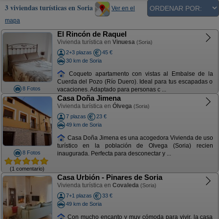
3 viviendas turísticas en Soria
Ver en el
mapa
El Rincón de Raquel
Vivienda turística en
Vinuesa
(Soria)
2+3 plazas
45 €
30 km de Soria
Coqueto apartamento con vistas al Embalse de la
Cuerda del Pozo (Río Duero). Ideal para tus escapadas o
8 Fotos
vacaciones. Adaptado para personas c ...
Casa Doña Jimena
Vivienda turística en
Ólvega
(Soria)
7 plazas
23 €
49 km de Soria
Casa Doña Jimena es una acogedora Vivienda de uso
turístico en la población de Olvega (Soria) recien
8 Fotos
inaugurada. Perfecta para desconectar y ...
(1 comentario)
Casa Urbión - Pinares de Soria
Vivienda turística en
Covaleda
(Soria)
7+1 plazas
33 €
49 km de Soria
Con mucho encanto y muy cómoda para vivir, la casa