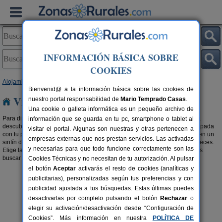
INFORMACIÓN BÁSICA SOBRE
COOKIES
Alojamientos
>
Viviendas turísticas
>
Castilla y León
> Soria
Bienvenid@ a la información básica sobre las cookies de
Viviendas turísticas en Soria
nuestro portal responsabilidad de
Mario Temprado Casas
.
Una cookie o galleta informática es un pequeño archivo de
Para disfrutar de tu estancia en tu alojamiento en cualquier estación, para
información que se guarda en tu pc, smartphone o tablet al
descubrir el destino que tenías ganas de conocer, para celebrar una escapada
visitar el portal. Algunas son nuestras y otras pertenecen a
con tu pareja, familia o amigos, las
viviendas turísticas en Soria
te ofrecen un
empresas externas que nos prestan servicios. Las activadas
sinfín de posibilidades para que disfrutes de tus
vacaciones
como te mereces.
y necesarias para que todo funcione correctamente son las
Elige la que más se adapte a tus necesidades. También te recomendamos
buscar en nuestra selección de
Apartamentos en Soria
.
Cookies Técnicas y no necesitan de tu autorización. Al pulsar
el botón
Aceptar
activarás el resto de cookies (analíticas y
publicitarias), personalizadas según tus preferencias y con
publicidad ajustada a tus búsquedas. Estas últimas puedes
desactivarlas por completo pulsando el botón
Rechazar
o
elegir su activación/desactivación desde “Configuración de
Cookies”. Más información en nuestra
POLÍTICA DE