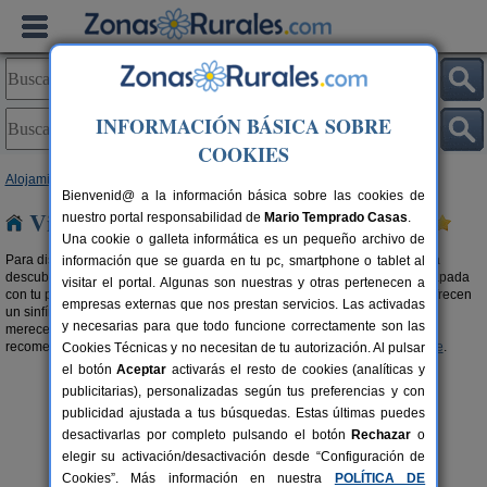
INFORMACIÓN BÁSICA SOBRE
COOKIES
Alojamientos
>
Viviendas turísticas
>
Galicia
> Ourense
Bienvenid@ a la información básica sobre las cookies de
Viviendas turísticas en Ourense
nuestro portal responsabilidad de
Mario Temprado Casas
.
Una cookie o galleta informática es un pequeño archivo de
Para disfrutar de tu estancia en tu alojamiento en cualquier estación, para
información que se guarda en tu pc, smartphone o tablet al
descubrir el destino que tenías ganas de conocer, para celebrar una escapada
visitar el portal. Algunas son nuestras y otras pertenecen a
con tu pareja, familia o amigos, las
viviendas turísticas en Ourense
te ofrecen
empresas externas que nos prestan servicios. Las activadas
un sinfín de posibilidades para que disfrutes de tus
vacaciones
como te
y necesarias para que todo funcione correctamente son las
mereces. Elige la que más se adapte a tus necesidades. También te
recomendamos buscar en nuestra selección de
Apartamentos en Ourense
.
Cookies Técnicas y no necesitan de tu autorización. Al pulsar
el botón
Aceptar
activarás el resto de cookies (analíticas y
publicitarias), personalizadas según tus preferencias y con
publicidad ajustada a tus búsquedas. Estas últimas puedes
desactivarlas por completo pulsando el botón
Rechazar
o
elegir su activación/desactivación desde “Configuración de
Cookies”. Más información en nuestra
POLÍTICA DE