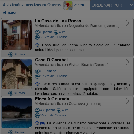
4 viviendas turísticas en Ourense
Ver en
el mapa
La Casa de Las Rocas
Vivienda turística en
Nogueira de Ramuín
(Ourense)
6 plazas
40 €
21 km de Ourense
Casa rural en Plena Ribeira Sacra en un entorno
natural ideal para desconectar. ...
8 Fotos
Casa O Carabel
Vivienda turística en
Alvite / Beariz
(Ourense)
5+1 plazas
57 km de Ourense
Casa restaurada al estilo rural gallego, muy bonita y
cómoda Salón-comedor equipado con televisión,
8 Fotos
lavadora, cocina y utensilios, 2 habitac ...
Finca A Coutada
Vivienda turística en
Celanova
(Ourense)
4-8 plazas
40 €
25 km de Ourense
La vivienda de turismo vacacional A coutada se
encuentra en la finca de la misma denominación situada
8 Fotos
entre las villas de celanova y vilanov ...