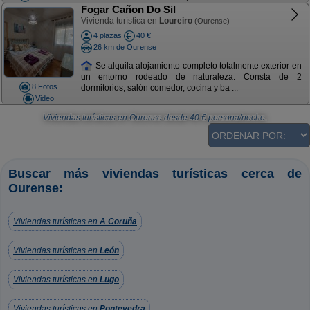
Fogar Cañon Do Sil
Vivienda turística en
Loureiro
(Ourense)
4 plazas
40 €
26 km de Ourense
Se alquila alojamiento completo totalmente exterior en
un entorno rodeado de naturaleza. Consta de 2
8 Fotos
dormitorios, salón comedor, cocina y ba ...
Video
Viviendas turísticas en Ourense
desde
40
€ persona/noche.
Buscar más viviendas turísticas cerca de
Ourense:
Viviendas turísticas en
A Coruña
Viviendas turísticas en
León
Viviendas turísticas en
Lugo
Viviendas turísticas en
Pontevedra