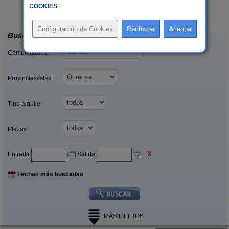
Eido Das Estrelas
2-35 pers.
19+2 pers.
COOKIES
.
15 €
28 €
Valdín (Ourense)
desde
desde
Buscar
Comunidades:
Provincias/Islas:
Tipo alquiler:
Plazas:
X
Entrada:
Salida:
Fechas más buscadas
MÁS FILTROS