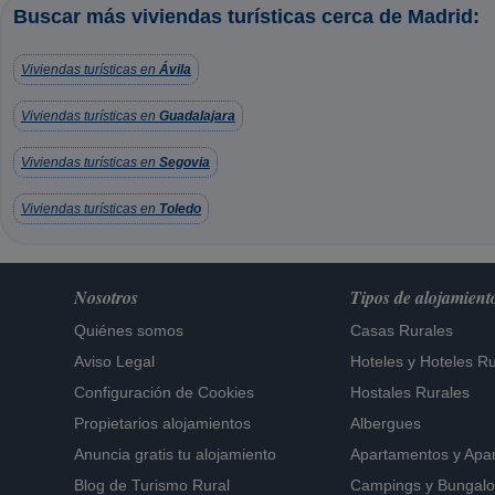
Buscar más viviendas turísticas cerca de Madrid:
Viviendas turísticas en
Ávila
Viviendas turísticas en
Guadalajara
Viviendas turísticas en
Segovia
Viviendas turísticas en
Toledo
Nosotros
Tipos de alojamient
Quiénes somos
Casas Rurales
Aviso Legal
Hoteles
y
Hoteles Ru
Configuración de Cookies
Hostales Rurales
Propietarios alojamientos
Albergues
Anuncia gratis tu alojamiento
Apartamentos
y
Apa
Blog de Turismo Rural
Campings y Bungal