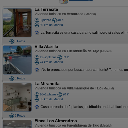
La Terracita
Vivienda turística en
Venturada
(Madrid)
8 plazas
40 €
60 km de Madrid
La Terracita es una casa para no salir, pero si sales el 
8 Fotos
Villa Alarilla
Vivienda turística en
Fuentidueña de Tajo
(Madrid)
12+2 plazas
33 €
74 km de Madrid
¡No te preocupes por buscar aparcamiento! Tenemos un Pa
8 Fotos
La Mirandita
Vivienda turística en
Villamanrique de Tajo
(Madrid)
10+1 plazas
20 €
65 km de Madrid
Casa pareada de 2 plantas, distribuida en 4 habitacione
8 Fotos
Finca Los Almendros
Vivienda turística en
Fuentidueña de Tajo
(Madrid)