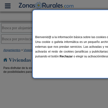
Bienvenid@ a la información básica sobre las cookies 
Una cookie o galleta informática es un pequeño archiv
externas que nos prestan servicios. Las activadas y n
Alojamientos
>
Viviendas turísticas
> Madrid
activarás el resto de cookies (analíticas y publicita
pulsando el botón
Rechazar
o elegir su activación/de
Viviendas turísticas en Madrid
Para disfrutar de tu estancia en tu alojamiento en cualquier estación, para desc
de posibilidades para que disfrutes de tus
vacaciones
como te mereces. Elige 
ula
Saika Rural
12+3 pers.
2-16+5 