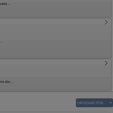
uada ...
..
na abu ...