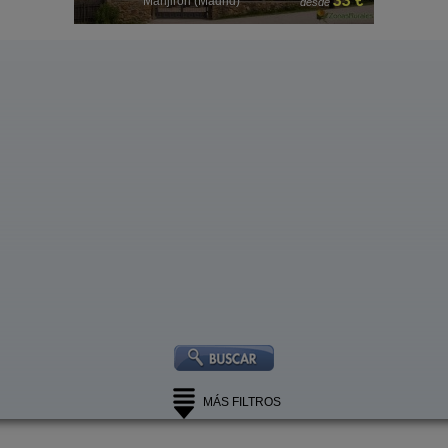
33 €
27 €
Las Herreras (Madrid)
desde
MÁS FILTROS