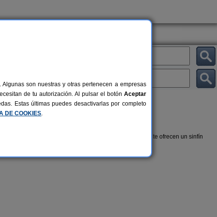
al. Algunas son nuestras y otras pertenecen a empresas
cesitan de tu autorización. Al pulsar el botón
Aceptar
uedas. Estas últimas puedes desactivarlas por completo
CA DE COOKIES
.
reja, familia o amigos, las
viviendas turísticas en Madrid
te ofrecen un sinfín
stra selección de
Apartamentos en Madrid
.
Hotel Rural El Pontifical
Albergue
12 pers.