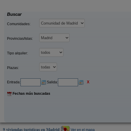
35 €
 (Madrid)
Manjirón (Madrid)
desde
desde
Buscar
Comunidades:
Provincias/Islas:
Tipo alquiler:
Plazas:
X
Entrada:
Salida:
Fechas más buscadas
9 viviendas turísticas en Madrid
Ver en el mapa