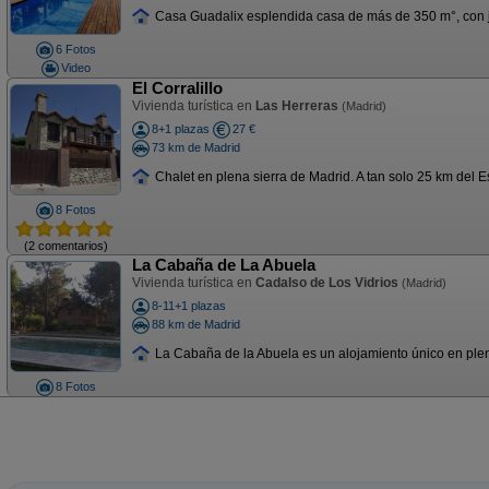
Casa Guadalix esplendida casa de más de 350 m°, con jar
6 Fotos
Video
El Corralillo
Vivienda turística en
Las Herreras
(Madrid)
8+1 plazas
27 €
73 km de Madrid
Chalet en plena sierra de Madrid. A tan solo 25 km del Es
8 Fotos
(2 comentarios)
La Cabaña de La Abuela
Vivienda turística en
Cadalso de Los Vidrios
(Madrid)
8-11+1 plazas
88 km de Madrid
La Cabaña de la Abuela es un alojamiento único en plena
8 Fotos