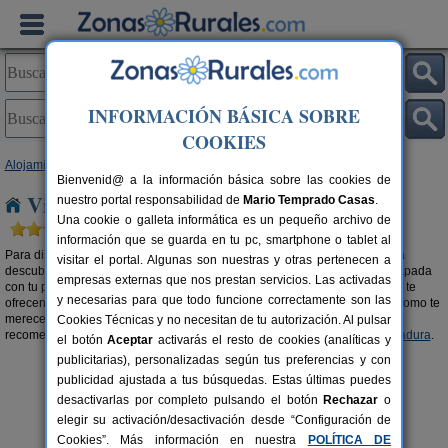
INFORMACIÓN BÁSICA SOBRE
COOKIES
Alojamientos
>
Viviendas turísticas
> Extremadura
Bienvenid@ a la información básica sobre las cookies de
Viviendas turísticas en Extremadura
nuestro portal responsabilidad de
Mario Temprado Casas
.
Una cookie o galleta informática es un pequeño archivo de
información que se guarda en tu pc, smartphone o tablet al
Para disfrutar de tu estancia en tu alojamiento en cualquier estación, para
visitar el portal. Algunas son nuestras y otras pertenecen a
descubrir el destino que tenías ganas de conocer, para celebrar una escapada
empresas externas que nos prestan servicios. Las activadas
con tu pareja, familia o amigos, las
viviendas turísticas en Extremadura
te
y necesarias para que todo funcione correctamente son las
ofrecen un sinfín de posibilidades para que disfrutes de tus
vacaciones
como te
mereces. Elige la que más se adapte a tus necesidades. También te
Cookies Técnicas y no necesitan de tu autorización. Al pulsar
recomendamos buscar en nuestra selección de
Apartamentos en Extremadura
.
el botón
Aceptar
activarás el resto de cookies (analíticas y
publicitarias), personalizadas según tus preferencias y con
publicidad ajustada a tus búsquedas. Estas últimas puedes
desactivarlas por completo pulsando el botón
Rechazar
o
elegir su activación/desactivación desde “Configuración de
Cookies”. Más información en nuestra
POLÍTICA DE