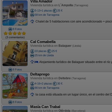
Villa Amador
Vivienda turística en
L´Ampolla
(Tarragona)
5-13+1 plazas
25 €
58 km de Tarragona
Chalet de 5 habitaciones con aire acondicionado + piscin
8 Fotos
(3 comentarios)
Cal Comabella
Vivienda turística en
Balaguer
(Lleida)
10 plazas
25 €
25 km de Lleida
Alojamiento turístico de Balaguer situado entre el río
8 Fotos
Deltaprego
Vivienda turística en
Deltebre
(Tarragona)
4-16+2 plazas
30 €
90 km de Tarragona
la casa está situada en un lugar único, en el centro del 
8 Fotos
Masía Can Trabal
Vivienda turística en
Olèrdola
(Barcelona)