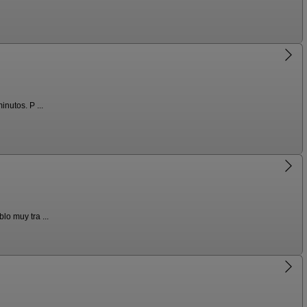
nutos. P ...
o muy tra ...