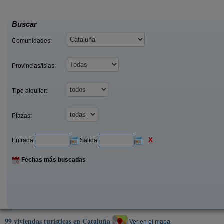
26 €
25
celona)
Fígols de Tremp (Lleida)
desde
desde
Buscar
Comunidades:
Provincias/Islas:
Tipo alquiler:
Plazas:
X
Entrada:
Salida:
Fechas más buscadas
99 viviendas turísticas en Cataluña
Ver en el mapa