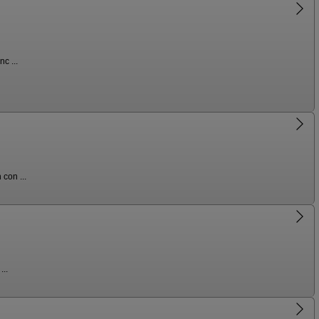
c ...
con ...
...