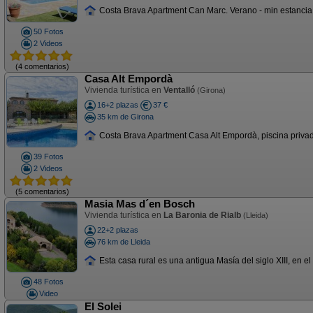
Costa Brava Apartment Can Marc. Verano - min estancia es
50 Fotos
2 Videos
(4 comentarios)
Casa Alt Empordà
Vivienda turística en
Ventalló
(Girona)
16+2 plazas
37 €
35 km de Girona
Costa Brava Apartment Casa Alt Empordà, piscina privada,
39 Fotos
2 Videos
(5 comentarios)
Masia Mas d´en Bosch
Vivienda turística en
La Baronia de Rialb
(Lleida)
22+2 plazas
76 km de Lleida
Esta casa rural es una antigua Masía del siglo XIII, en el
48 Fotos
Video
El Solei