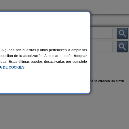
al. Algunas son nuestras y otras pertenecen a empresas
cesitan de tu autorización. Al pulsar el botón
Aceptar
uedas. Estas últimas puedes desactivarlas por completo
CA DE COOKIES
.
reja, familia o amigos, las
viviendas turísticas en Cataluña
te ofrecen un sinfín
stra selección de
Apartamentos en Cataluña
.
Cal Ponç de Belians
El Mas 
10-19+5 pers.