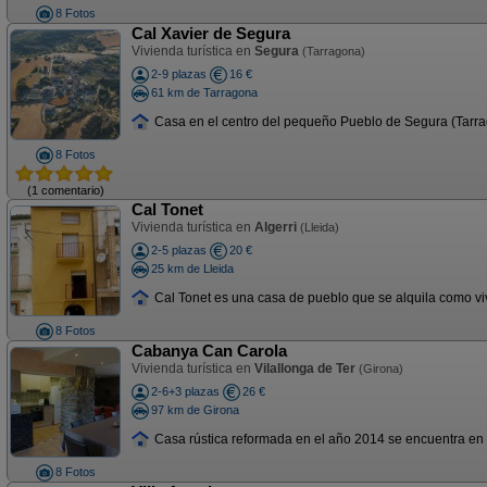
8 Fotos
Cal Xavier de Segura
Vivienda turística en
Segura
(Tarragona)
2-9 plazas
16 €
61 km de Tarragona
Casa en el centro del pequeño Pueblo de Segura (Tarrago
8 Fotos
(1 comentario)
Cal Tonet
Vivienda turística en
Algerri
(Lleida)
2-5 plazas
20 €
25 km de Lleida
Cal Tonet es una casa de pueblo que se alquila como vivi
8 Fotos
Cabanya Can Carola
Vivienda turística en
Vilallonga de Ter
(Girona)
2-6+3 plazas
26 €
97 km de Girona
Casa rústica reformada en el año 2014 se encuentra en 
8 Fotos