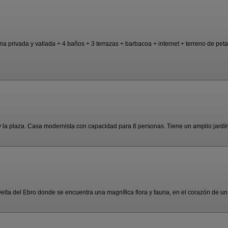
a privada y vallada + 4 baños + 3 terrazas + barbacoa + internet + terreno de petan
 y la plaza. Casa modernista con capacidad para 8 personas. Tiene un amplio jardín 
Delta del Ebro donde se encuentra una magnífica flora y fauna, en el corazón de un 