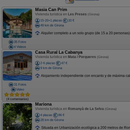
Masia Can Prim
Vivienda turística en
Les Preses
(Girona)
15-20+1 plazas
20 €
49 km de Girona
Alquiler completo a un solo grupo (de 15 a 20 personas). 9
35 Fotos
4 Videos
Casa Rural La Cabanya
Vivienda turística en
Mata / Porqueres
(Girona)
2-6 plazas
47 €
9 km de Girona
Alojamiento independiente con encanto y de máxima calida
31 Fotos
Video
(4 comentarios)
Mariona
Vivienda turística en
Romanyà de La Selva
(Girona)
4 plazas
86 €
28 km de Girona
Situada en Urbanización ecológica a 200 metros de Roman