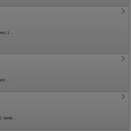
), 1 ...
ri ...
Sentir ...