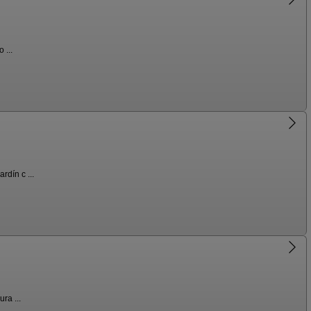
 ...
dín c ...
ra ...