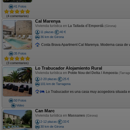
41 Fotos
(4 comentarios)
Cal Marenya
Vivienda turística en
La Tallada d´Empordà
(Girona)
11 plazas
40 €
36 km de Girona
Costa Brava Apartment Cal Marenya. Moderna casa de vac
35 Fotos
(3 comentarios)
Lo Trabucador Alojamiento Rural
Vivienda turística en
Poble Nou del Delta / Amposta
(Tarrag
2-20 plazas
25 €
101 km de Tarragona
Lo Trabucador es una casa muy acogedora situada en 
50 Fotos
Video
Can Marc
Vivienda turística en
Massanes
(Girona)
2-12 plazas
33 €
30 km de Girona