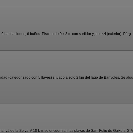
 habitaciones, 6 baños. Piscina de 9 x 3 m con surtidor y jacuzzi (exterior). Pérg ..
d (categorizado con 5 llaves) situado a sólo 2 km del lago de Banyoles. Se alquil
yà de la Selva. A 10 km. se encuentran las playas de Sant Feliu de Guixols, S´Ag