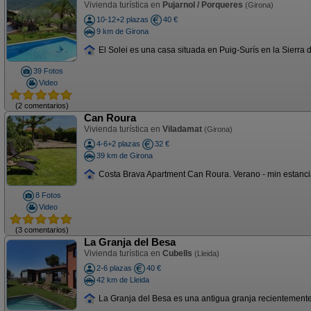
Vivienda turística en
Pujarnol / Porqueres
(Girona)
10-12+2 plazas
40 €
9 km de Girona
El Solei es una casa situada en Puig-Surís en la Sierra d
39 Fotos
Video
(2 comentarios)
Can Roura
Vivienda turística en
Viladamat
(Girona)
4-6+2 plazas
32 €
39 km de Girona
Costa Brava Apartment Can Roura. Verano - min estancia 
8 Fotos
Video
(3 comentarios)
La Granja del Besa
Vivienda turística en
Cubells
(Lleida)
2-6 plazas
40 €
42 km de Lleida
La Granja del Besa es una antigua granja recientemente r