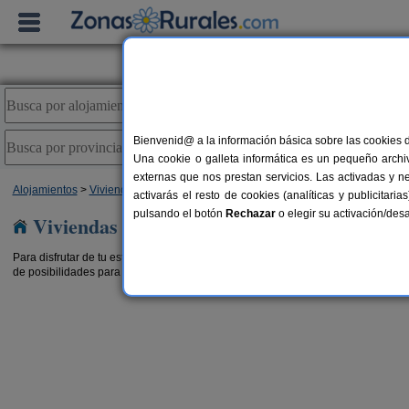
Bienvenid@ a la información básica sobre las cookies 
Una cookie o galleta informática es un pequeño archiv
externas que nos prestan servicios. Las activadas y n
Alojamientos
>
Viviendas turísticas
> Cataluña
activarás el resto de cookies (analíticas y publicita
pulsando el botón
Rechazar
o elegir su activación/de
Viviendas turísticas en Cataluña
Para disfrutar de tu estancia en tu alojamiento en cualquier estación, para desc
de posibilidades para que disfrutes de tus
vacaciones
como te mereces. Elige 
Casa Navarra
10+1 pers.
7-11+2 pe