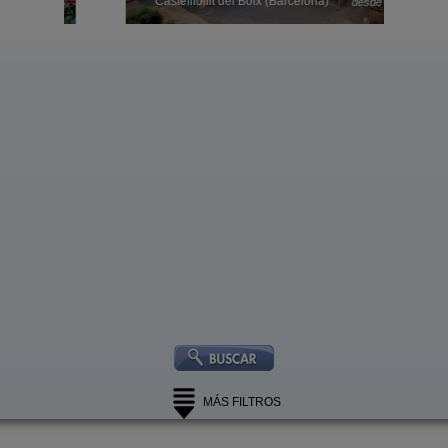
 €
33 €
Castellfollit del Boix (Barcelona)
desde
MÁS FILTROS