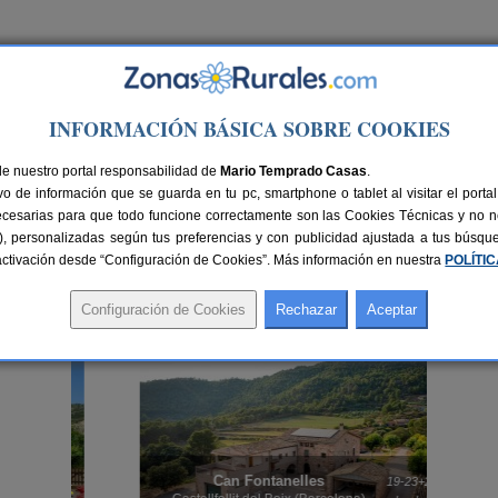
Ir a Versión PC
INFORMACIÓN BÁSICA SOBRE COOKIES
de nuestro portal responsabilidad de
Mario Temprado Casas
.
o de información que se guarda en tu pc, smartphone o tablet al visitar el port
ecesarias para que todo funcione correctamente son las Cookies Técnicas y no ne
rias), personalizadas según tus preferencias y con publicidad ajustada a tus búsq
sactivación desde “Configuración de Cookies”. Más información en nuestra
POLÍTI
ubrir el destino que tenías ganas de conocer, para celebrar una escapada con tu pa
la que más se adapte a tus necesidades. También te recomendamos buscar en nue
Can Fontanelles
rs.
19-23+2 pers.