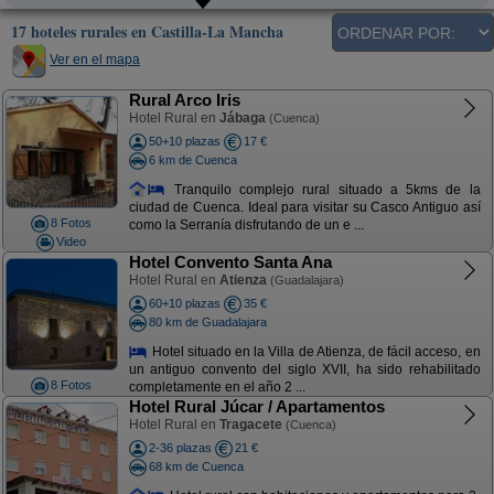
17 hoteles rurales en Castilla-La Mancha
Ver en el mapa
Rural Arco Iris
Hotel Rural en
Jábaga
(Cuenca)
50+10 plazas
17 €
6 km de Cuenca
Tranquilo complejo rural situado a 5kms de la
ciudad de Cuenca. Ideal para visitar su Casco Antiguo así
8 Fotos
como la Serranía disfrutando de un e ...
Video
Hotel Convento Santa Ana
Hotel Rural en
Atienza
(Guadalajara)
60+10 plazas
35 €
80 km de Guadalajara
Hotel situado en la Villa de Atienza, de fácil acceso, en
un antiguo convento del siglo XVII, ha sido rehabilitado
8 Fotos
completamente en el año 2 ...
Hotel Rural Júcar / Apartamentos
Hotel Rural en
Tragacete
(Cuenca)
2-36 plazas
21 €
68 km de Cuenca