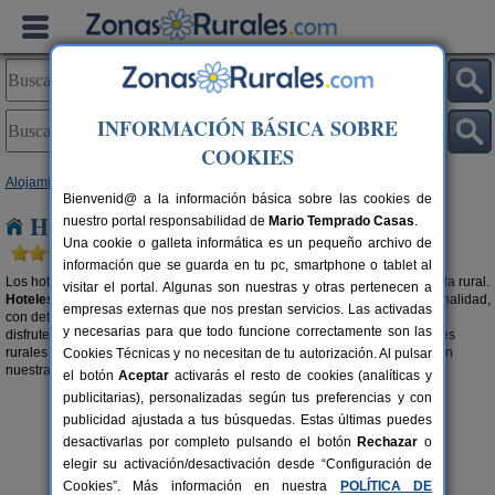
INFORMACIÓN BÁSICA SOBRE
COOKIES
Alojamientos
>
Hoteles Rurales
> Castilla-La Mancha
Bienvenid@ a la información básica sobre las cookies de
Hoteles Rurales en Castilla-La Mancha
nuestro portal responsabilidad de
Mario Temprado Casas
.
Una cookie o galleta informática es un pequeño archivo de
información que se guarda en tu pc, smartphone o tablet al
Los hoteles rurales son una forma, a lo grande, de disfrutar de tu escapada rural.
visitar el portal. Algunas son nuestras y otras pertenecen a
Hoteles rurales con encanto en Castilla-La Mancha
cargados de personalidad,
empresas externas que nos prestan servicios. Las activadas
con detalles que los hacen únicos y con acogedoras estancias para que
y necesarias para que todo funcione correctamente son las
disfrutes de tus vacaciones como te mereces. Tenemos todos estos hoteles
rurales esperándote. Te encantarán. También te recomendamos buscar en
Cookies Técnicas y no necesitan de tu autorización. Al pulsar
nuestra selección de
Apartamentos Rurales en Castilla-La Mancha
.
el botón
Aceptar
activarás el resto de cookies (analíticas y
publicitarias), personalizadas según tus preferencias y con
publicidad ajustada a tus búsquedas. Estas últimas puedes
desactivarlas por completo pulsando el botón
Rechazar
o
elegir su activación/desactivación desde “Configuración de
Cookies”. Más información en nuestra
POLÍTICA DE