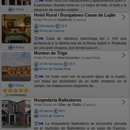
Hotel rural con habitaciones y apartamentos para 2-
6 personas. Nuestro lema es: Lo mejor de todo, el trato y la
8 Fotos
situación de nuestro estable ...
Hotel Rural / Bungalows Casas de Luján
Hotel Rural en
Saelices
(Cuenca)
100 plazas
22 €
76 km de Cuenca
Casa de labranza manchega del s. XVI que
pertenecía a la familia real de la Reina Isabel II. Rodeada
8 Fotos
de una gran chopera, por donde pasa el ...
Monton de Trigo
Hotel Rural en
Huertezuelas
(Ciudad Real)
10-40+10 plazas
28 €
60 km de Ciudad Real
Un hotel rural con el encanto típico de la región,
con todas las facilidades de un hotel moderno en el
8 Fotos
campo, las instalaciones disponen de ...
(1 comentario)
Hospedería Ballesteros
Hotel Rural en
Villar de Olalla
(Cuenca)
20 plazas
40 €
10 km de Cuenca
La Hospedería Ballesteros se encuentra ubicada
en el municipo de Ballesteros a un paso de Cuenca,