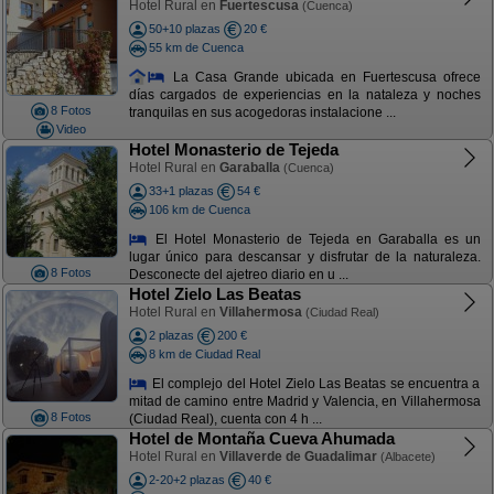
Hotel Rural en
Fuertescusa
(Cuenca)
50+10 plazas
20 €
55 km de Cuenca
La Casa Grande ubicada en Fuertescusa ofrece
días cargados de experiencias en la nataleza y noches
8 Fotos
tranquilas en sus acogedoras instalacione ...
Video
Hotel Monasterio de Tejeda
Hotel Rural en
Garaballa
(Cuenca)
33+1 plazas
54 €
106 km de Cuenca
El Hotel Monasterio de Tejeda en Garaballa es un
lugar único para descansar y disfrutar de la naturaleza.
8 Fotos
Desconecte del ajetreo diario en u ...
Hotel Zielo Las Beatas
Hotel Rural en
Villahermosa
(Ciudad Real)
2 plazas
200 €
8 km de Ciudad Real
El complejo del Hotel Zielo Las Beatas se encuentra a
mitad de camino entre Madrid y Valencia, en Villahermosa
8 Fotos
(Ciudad Real), cuenta con 4 h ...
Hotel de Montaña Cueva Ahumada
Hotel Rural en
Villaverde de Guadalimar
(Albacete)
2-20+2 plazas
40 €