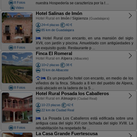
8 Fotos
nuestra Hospedería se carazteriza por la t ...
Video
Hotel Salinas de Imón
Hotel Rural en
Imón / Sigüenza
(Guadalajara)
24+4 plazas
40 €
85 km de Guadalajara
Hotel Rural con encanto, en una mansión del siglo
XVII, con jardín y piscina. Amueblado con antigüedades y
8 Fotos
un exquisito gusto. Restaurante p ...
Finca El Romeral
Hotel Rural en
Alpera
(Albacete)
10+2 plazas
38 €
70 km de Albacete
Es un pequeño hotel con encanto, en medio de los
viñedos de la finca. Situado a 8 km del pueblo de Alpera,
8 Fotos
está ubicado en la ladera de la S ...
Hotel Rural Posada los Caballeros
Hotel Rural en
Almagro
(Ciudad Real)
10-23 plazas
42 €
22 km de Ciudad Real
La Posada Los Caballeros está edificada sobre una
antigua casa del siglo XVI con fachada del siglo XVIII. La
8 Fotos
rehabilitación ha respetado fie ...
La Casa Grande Fuertescusa