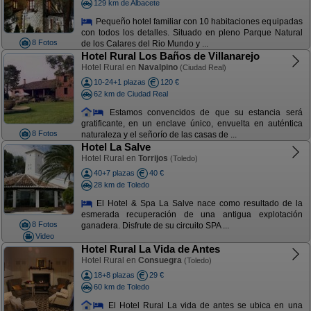
129 km de Albacete
Pequeño hotel familiar con 10 habitaciones equipadas
con todos los detalles. Situado en pleno Parque Natural
8 Fotos
de los Calares del Rio Mundo y ...
Hotel Rural Los Baños de Villanarejo
Hotel Rural en
Navalpino
(Ciudad Real)
10-24+1 plazas
120 €
62 km de Ciudad Real
Estamos convencidos de que su estancia será
gratificante, en un enclave único, envuelta en auténtica
8 Fotos
naturaleza y el señorío de las casas de ...
Hotel La Salve
Hotel Rural en
Torrijos
(Toledo)
40+7 plazas
40 €
28 km de Toledo
El Hotel & Spa La Salve nace como resultado de la
esmerada recuperación de una antigua explotación
8 Fotos
ganadera. Disfrute de su circuito SPA ...
Video
Hotel Rural La Vida de Antes
Hotel Rural en
Consuegra
(Toledo)
18+8 plazas
29 €
60 km de Toledo
El Hotel Rural La vida de antes se ubica en una