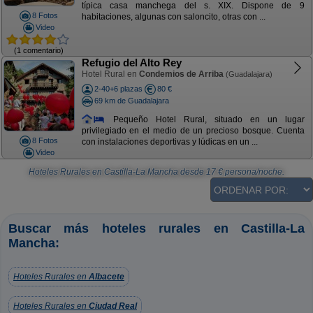
típica casa manchega del s. XIX. Dispone de 9
8 Fotos
habitaciones, algunas con saloncito, otras con ...
Video
(1 comentario)
Refugio del Alto Rey
Hotel Rural en
Condemios de Arriba
(Guadalajara)
2-40+6 plazas
80 €
69 km de Guadalajara
Pequeño Hotel Rural, situado en un lugar
privilegiado en el medio de un precioso bosque. Cuenta
8 Fotos
con instalaciones deportivas y lúdicas en un ...
Video
Hoteles Rurales en Castilla-La Mancha
desde
17
€ persona/noche.
Buscar más hoteles rurales en Castilla-La
Mancha:
Hoteles Rurales en
Albacete
Hoteles Rurales en
Ciudad Real