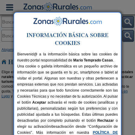
INFORMACIÓN BÁSICA SOBRE
COOKIES
Alojamientos
>
Hostales Rurales
>
Galicia
> Lugo
Bienvenid@ a la información básica sobre las cookies de
Hostales Rurales en Lugo
nuestro portal responsabilidad de
Mario Temprado Casas
.
Una cookie o galleta informática es un pequeño archivo de
Elige el destino que quieres y
reserva una habitación
en uno de estos
hostales
información que se guarda en tu pc, smartphone o tablet al
rurales en Lugo
disponibles. Lugares acogedores y con encanto para
practicar
visitar el portal. Algunas son nuestras y otras pertenecen a
turismo rural en Lugo
de una forma cómoda y tranquila. Con todas las
empresas externas que nos prestan servicios. Las activadas
comodidades como si estuvieras en tu casa y con el encanto rural que tanto te
y necesarias para que todo funcione correctamente son las
gusta. También te recomendamos buscar en nuestra selección de
Hoteles en
Lugo
y
Hoteles Rurales en Lugo
.
Cookies Técnicas y no necesitan de tu autorización. Al pulsar
el botón
Aceptar
activarás el resto de cookies (analíticas y
publicitarias), personalizadas según tus preferencias y con
publicidad ajustada a tus búsquedas. Estas últimas puedes
desactivarlas por completo pulsando el botón
Rechazar
o
elegir su activación/desactivación desde “Configuración de
Cookies”. Más información en nuestra
POLÍTICA DE