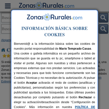
INFORMACIÓN BÁSICA SOBRE
COOKIES
Alojamientos
>
Complejos Rurales
> Extremadura
Bienvenid@ a la información básica sobre las cookies de
Complejos Rurales en Extremadura
nuestro portal responsabilidad de
Mario Temprado Casas
.
Una cookie o galleta informática es un pequeño archivo de
información que se guarda en tu pc, smartphone o tablet al
Si estás pensando en realizar una escapada de turismo rural en toda regla, una
visitar el portal. Algunas son nuestras y otras pertenecen a
opción a tener muy en cuenta son los
complejos rurales en Extremadura
.
empresas externas que nos prestan servicios. Las activadas
Zonas con todos los servicios, bien comunicadas y con todas las comodidades
y necesarias para que todo funcione correctamente son las
que necesitas para que tu experiencia rural sea positiva y satisfactoria. También
te recomendamos buscar en nuestra selección de
Apartamentos Rurales en
Cookies Técnicas y no necesitan de tu autorización. Al pulsar
Extremadura
.
el botón
Aceptar
activarás el resto de cookies (analíticas y
publicitarias), personalizadas según tus preferencias y con
publicidad ajustada a tus búsquedas. Estas últimas puedes
desactivarlas por completo pulsando el botón
Rechazar
o
elegir su activación/desactivación desde “Configuración de
Cookies”. Más información en nuestra
POLÍTICA DE