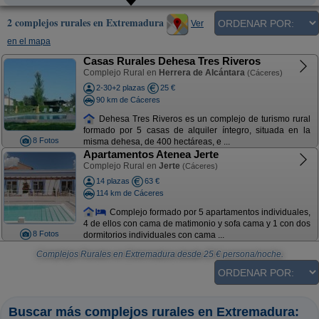
2 complejos rurales en Extremadura
Ver
en el mapa
Casas Rurales Dehesa Tres Riveros
Complejo Rural en
Herrera de Alcántara
(Cáceres)
2-30+2 plazas
25 €
90 km de Cáceres
Dehesa Tres Riveros es un complejo de turismo rural
formado por 5 casas de alquiler íntegro, situada en la
8 Fotos
misma dehesa, de 400 hectáreas, e ...
Apartamentos Atenea Jerte
Complejo Rural en
Jerte
(Cáceres)
14 plazas
63 €
114 km de Cáceres
Complejo formado por 5 apartamentos individuales,
4 de ellos con cama de matimonio y sofa cama y 1 con dos
8 Fotos
dormitorios individuales con cama ...
Complejos Rurales en Extremadura
desde
25
€ persona/noche.
Buscar más complejos rurales en Extremadura: