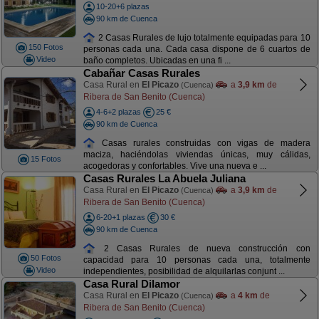
10-20+6 plazas
90 km de Cuenca
2 Casas Rurales de lujo totalmente equipadas para 10
150 Fotos
personas cada una. Cada casa dispone de 6 cuartos de
Video
baño completos. Ubicadas en una fi ...
Cabañar Casas Rurales
Casa Rural en
El Picazo
a
3,9 km
de
(Cuenca)
Ribera de San Benito (Cuenca)
4-6+2 plazas
25 €
90 km de Cuenca
Casas rurales construidas con vigas de madera
maciza, haciéndolas viviendas únicas, muy cálidas,
15 Fotos
acogedoras y confortables. Vive una nueva e ...
Casas Rurales La Abuela Juliana
Casa Rural en
El Picazo
a
3,9 km
de
(Cuenca)
Ribera de San Benito (Cuenca)
6-20+1 plazas
30 €
90 km de Cuenca
2 Casas Rurales de nueva construcción con
50 Fotos
capacidad para 10 personas cada una, totalmente
Video
independientes, posibilidad de alquilarlas conjunt ...
Casa Rural Dilamor
Casa Rural en
El Picazo
a
4 km
de
(Cuenca)
Ribera de San Benito (Cuenca)