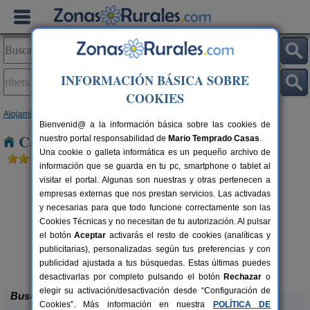
INFORMACIÓN BÁSICA SOBRE
COOKIES
Alojamientos
>
Castilla-La Mancha
>
Cuenca
> Ribera de San Benito
Bienvenid@ a la información básica sobre las cookies de
Casas Rurales en Ribera de San Benito
nuestro portal responsabilidad de
Mario Temprado Casas
.
Una cookie o galleta informática es un pequeño archivo de
información que se guarda en tu pc, smartphone o tablet al
visitar el portal. Algunas son nuestras y otras pertenecen a
empresas externas que nos prestan servicios. Las activadas
y necesarias para que todo funcione correctamente son las
Cookies Técnicas y no necesitan de tu autorización. Al pulsar
el botón
Aceptar
activarás el resto de cookies (analíticas y
publicitarias), personalizadas según tus preferencias y con
La Casa de La Posada
rs.
3-12 pers.
 €
22 €
publicidad ajustada a tus búsquedas. Estas últimas puedes
Ribagorda (Cuenca)
C
desde
desactivarlas por completo pulsando el botón
Rechazar
o
elegir su activación/desactivación desde “Configuración de
Buscar
Cookies”. Más información en nuestra
POLÍTICA DE