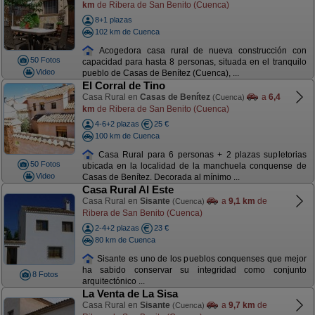
km
de Ribera de San Benito (Cuenca)
8+1 plazas
102 km de Cuenca
Acogedora casa rural de nueva construcción con
50 Fotos
capacidad para hasta 8 personas, situada en el tranquilo
Video
pueblo de Casas de Benítez (Cuenca), ...
El Corral de Tino
Casa Rural en
Casas de Benítez
a
6,4
(Cuenca)
km
de Ribera de San Benito (Cuenca)
4-6+2 plazas
25 €
100 km de Cuenca
Casa Rural para 6 personas + 2 plazas supletorias
50 Fotos
ubicada en la localidad de la manchuela conquense de
Video
Casas de Benítez. Decorada al mínimo ...
Casa Rural Al Este
Casa Rural en
Sisante
a
9,1 km
de
(Cuenca)
Ribera de San Benito (Cuenca)
2-4+2 plazas
23 €
80 km de Cuenca
Sisante es uno de los pueblos conquenses que mejor
ha sabido conservar su integridad como conjunto
8 Fotos
arquitectónico ...
La Venta de La Sisa
Casa Rural en
Sisante
a
9,7 km
de
(Cuenca)