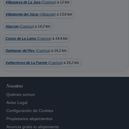
Villanueva de La Jara
(Cuenca)
a 12 km
Villalgordo del Júcar
(Albacete)
a 13,8 km
Alarcon
(Cuenca)
a 14,2 km
Casas de La Loma
(Cuenca)
a 14,4 km
Quintanar del Rey
(Cuenca)
a 16,2 km
Valhermoso de La Fuente
(Cuenca)
a 16,2 km
Nosotros
Quiénes somos
Aviso Legal
Configuración de Cookies
Propietarios alojamientos
Anuncia gratis tu alojamiento