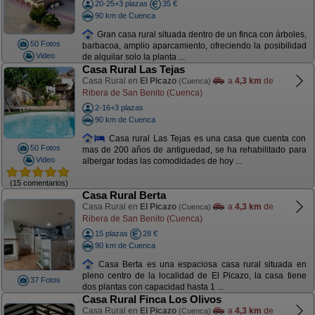
20-25+3 plazas
35 €
90 km de Cuenca
Gran casa rural situada dentro de un finca con árboles,
50 Fotos
barbacoa, amplio aparcamiento, ofreciendo la posibilidad
Video
de alquilar solo la planta ...
Casa Rural Las Tejas
Casa Rural en
El Picazo
a
4,3 km
de
(Cuenca)
Ribera de San Benito (Cuenca)
2-16+3 plazas
90 km de Cuenca
Casa rural Las Tejas es una casa que cuenta con
50 Fotos
mas de 200 años de antiguedad, se ha rehabilitado para
Video
albergar todas las comodidades de hoy ...
(15 comentarios)
Casa Rural Berta
Casa Rural en
El Picazo
a
4,3 km
de
(Cuenca)
Ribera de San Benito (Cuenca)
15 plazas
28 €
90 km de Cuenca
Casa Berta es una espaciosa casa rural situada en
pleno centro de la localidad de El Picazo, la casa tiene
37 Fotos
dos plantas con capacidad hasta 1 ...
Casa Rural Finca Los Olivos
Casa Rural en
El Picazo
a
4,3 km
de
(Cuenca)