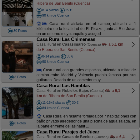
Ribera de San Benito (Cuenca)
8+4 plazas
25 €
90 km de Cuenca
Casa rural aislada en el campo, ubicada a 1
kilómetro de la localidad de El Picazo, junto al Río Júcar,
30 Fotos
en un entorno muy tranquilo y acoged ...
Casa Rural Las Chimeneas
Casa Rural en
Casasimarro
a
5,1 km
(Cuenca)
de Ribera de San Benito (Cuenca)
8-14 plazas
35 €
90 km de Cuenca
Casa rural con grandes espacios, ubicada a mitad de
camino entre Madrid y Valencia pueblo famoso por sus
8 Fotos
guitarras. Dotada de un comedor muy ...
Casa Rural Las Ramblas
Casa Rural en
Rubielos Bajos
a
6,1
(Cuenca)
km
de Ribera de San Benito (Cuenca)
11-16+2 plazas
30 €
84 km de Cuenca
Casa Rural en rasante formada por 7 habitaciones con
baño privado alrededor de una piscina de agua salada. en
8 Fotos
la parte enfrente de las habit ...
Casa Rural Parajes del Júcar
Casa Rural en
Casas de Benítez
a
6,4
(Cuenca)