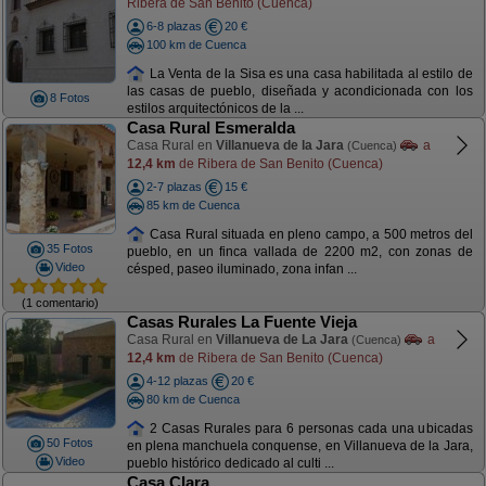
Ribera de San Benito (Cuenca)
6-8 plazas
20 €
100 km de Cuenca
La Venta de la Sisa es una casa habilitada al estilo de
las casas de pueblo, diseñada y acondicionada con los
8 Fotos
estilos arquitectónicos de la ...
Casa Rural Esmeralda
Casa Rural en
Villanueva de la Jara
a
(Cuenca)
12,4 km
de Ribera de San Benito (Cuenca)
2-7 plazas
15 €
85 km de Cuenca
Casa Rural situada en pleno campo, a 500 metros del
35 Fotos
pueblo, en un finca vallada de 2200 m2, con zonas de
Video
césped, paseo iluminado, zona infan ...
(1 comentario)
Casas Rurales La Fuente Vieja
Casa Rural en
Villanueva de La Jara
a
(Cuenca)
12,4 km
de Ribera de San Benito (Cuenca)
4-12 plazas
20 €
80 km de Cuenca
2 Casas Rurales para 6 personas cada una ubicadas
50 Fotos
en plena manchuela conquense, en Villanueva de la Jara,
Video
pueblo histórico dedicado al culti ...
Casa Clara