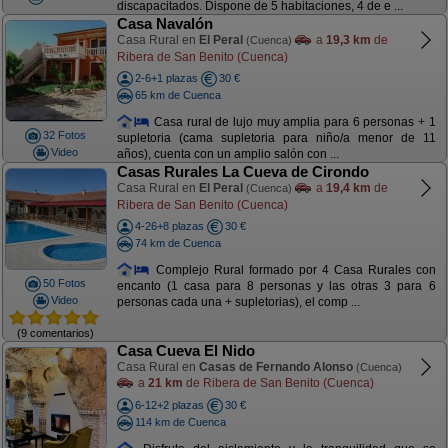
discapacitados. Dispone de 5 habitaciones, 4 de e ...
Casa Navalón
Casa Rural en
El Peral
a
19,3 km
de
(Cuenca)
Ribera de San Benito (Cuenca)
2-6+1 plazas
30 €
65 km de Cuenca
Casa rural de lujo muy amplia para 6 personas + 1
32 Fotos
supletoria (cama supletoria para niño/a menor de 11
Video
años), cuenta con un amplio salón con ...
Casas Rurales La Cueva de Cirondo
Casa Rural en
El Peral
a
19,4 km
de
(Cuenca)
Ribera de San Benito (Cuenca)
4-26+8 plazas
30 €
74 km de Cuenca
Complejo Rural formado por 4 Casa Rurales con
50 Fotos
encanto (1 casa para 8 personas y las otras 3 para 6
Video
personas cada una + supletorias), el comp ...
(9 comentarios)
Casa Cueva El Nido
Casa Rural en
Casas de Fernando Alonso
(Cuenca)
a
21 km
de Ribera de San Benito (Cuenca)
6-12+2 plazas
30 €
114 km de Cuenca