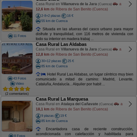
Casa Rural en
Villanueva de la Jara
a
(Cuenca)
12,6 km
de Ribera de San Benito (Cuenca)
2-8+2 plazas
16 €
55 km de Cuenca
Situada en las afueras del casco urbano para mayor
disfrute y tranquilidad, con 116 metros de vivienda con
11 Fotos
todo su interior en madera trabaj ...
Casa Rural Las Aldabas
Casa Rural en
Villanueva de la Jara
a
(Cuenca)
12,8 km
de Ribera de San Benito (Cuenca)
30+12 plazas
25 €
85 km de Cuenca
Hotel Rural Las Aldabas, un lugar céntrico muy bien
43 Fotos
comunicado a mitad de camino: Madrid, Levante,
Video
Cataluña, Andalucía... Alquiler por habit ...
(2 comentarios)
Casa Rural La Marquesa
Casa Rural en
Atalaya del Cañavate
a
(Cuenca)
18,1 km
de Ribera de San Benito (Cuenca)
9 plazas
19 €
85 km de Cuenca
Encantadora casa de reciente construcción,
acondicionada con calefacción y habilitada para
8 Fotos