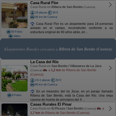
Casa Rural Flor
Casa Rural en
Ribera de San Benito
(Cuenca)
18 plazas
30 €
95 km de Cuenca
Casa Rural Flor es un alojamiento para 18 personas
aislado en el campo, reconstruído conforme a su
50 Fotos
estructura original de 90 años atrás, en ...
Video
Alojamientos Rurales cercanos a
Ribera de San Benito (Cuenca)
La Casa del Río
Casa Rural en
San Benito / Villanueva de La Jara
a
1,2 km
de Ribera de San Benito
(Cuenca)
(Cuenca)
13+1 plazas
30 €
80 km de Cuenca
En un meandro del río Júcar, en un paraje llamado
8 Fotos
Ribera de San Benito, está la Casa del Río. Una vieja
casona de huerta de principios del X ...
Casas Rurales El Pinar
Casa Rural en
El Picazo / San Benito
a
(Cuenca)
1,7 km
de Ribera de San Benito (Cuenca)