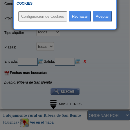
COOKIES
.
Comunidades:
Provincias/Islas:
Tipo alquiler:
Plazas:
X
Entrada:
Salida:
Fechas más buscadas
pueblo:
Ribera de San Benito
MÁS FILTROS
1 alojamiento rural en Ribera de San Benito
(Cuenca)
Ver en el mapa