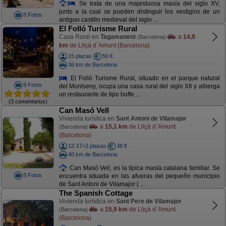
Se trata de una majestuosa masía del siglo XV,
junto a la cual se pueden distinguir los vestigios de un
8 Fotos
antiguo castillo medieval del siglo ...
El Folló Turisme Rural
Casa Rural en
Tagamanent
a
14,9
(Barcelona)
km
de Lliçà d´Amunt (Barcelona)
15 plazas
50 €
36 km de Barcelona
El Folló Turisme Rural, situado en el parque natural
8 Fotos
del Montseny, ocupa una casa rural del siglo XII y alberga
un restaurante de tipo buffe ...
(3 comentarios)
Can Masó Vell
Vivienda turística en
Sant Antoni de Vilamajor
a
15,1 km
de Lliçà d´Amunt
(Barcelona)
(Barcelona)
12-17+2 plazas
38 €
40 km de Barcelona
Can Masó Vell, es la típica masía catalana familiar. Se
8 Fotos
encuentra situada en las afueras del pequeño municipio
de Sant Antoni de Vilamajor ( ...
The Spanish Cottage
Vivienda turística en
Sant Pere de Vilamajor
a
15,9 km
de Lliçà d´Amunt
(Barcelona)
(Barcelona)