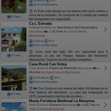
25 plazas
20 €
45 km de Barcelona
El Solei está situada en las afueras del casco urbano y
cerca de la montaña. Se compone de 5 casitas de madera
8 Fotos
tipo bungalows con capacidad ...
Ca L´Estrada
Vivienda turística en
Sant Esteve de Palautordera
a
19,3 km
de Lliçà d´Amunt
(Barcelona)
(Barcelona)
5 plazas
31 €
50 km de Barcelona
Casa rural del siglo XIV con capacidad para 5
8 Fotos
personas, al pie del Parque Natural del Montseny
(Barcelona). Dispone de dos baños completos, ...
Casa Rural Can Dolça
Casa Rural en
Fogars de Montclús
a
(Barcelona)
20,4 km
de Lliçà d´Amunt (Barcelona)
10-13 plazas
35 €
60 km de Barcelona
Can Dolça es una masía del siglo XIII situada en el
Parc Natural del Montseny. La casa fue restaurada en
8 Fotos
1975 conservando muchos de los elem ...
Masia Fortaleza Medieval La Manyosa
Hotel Rural en
Granera
a
20,7 km
de
(Barcelona)
Lliçà d´Amunt (Barcelona)