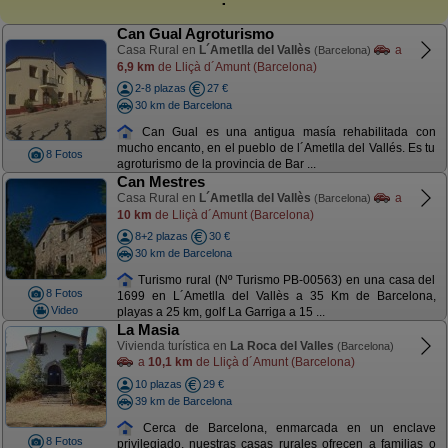
Can Gual Agroturismo
Casa Rural en
L´Ametlla del Vallès
a
(Barcelona)
6,9 km
de Lliçà d´Amunt (Barcelona)
2-8 plazas
27 €
30 km de Barcelona
Can Gual es una antigua masía rehabilitada con
mucho encanto, en el pueblo de l´Ametlla del Vallés. Es tu
8 Fotos
agroturismo de la provincia de Bar ...
Can Mestres
Casa Rural en
L´Ametlla del Vallès
a
(Barcelona)
10 km
de Lliçà d´Amunt (Barcelona)
8+2 plazas
30 €
30 km de Barcelona
Turismo rural (Nº Turismo PB-00563) en una casa del
8 Fotos
1699 en L´Ametlla del Vallès a 35 Km de Barcelona,
Video
playas a 25 km, golf La Garriga a 15 ...
La Masia
Vivienda turística en
La Roca del Valles
(Barcelona)
a
10,1 km
de Lliçà d´Amunt (Barcelona)
10 plazas
29 €
39 km de Barcelona
Cerca de Barcelona, enmarcada en un enclave
8 Fotos
privilegiado, nuestras casas rurales ofrecen a familias o