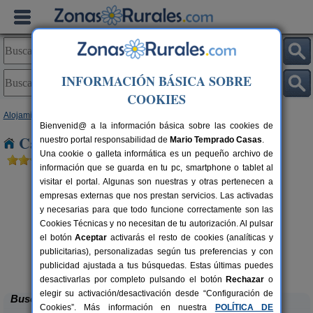
INFORMACIÓN BÁSICA SOBRE
COOKIES
Alojamientos
>
Cataluña
>
Barcelona
> Lliçà d´Amunt
Bienvenid@ a la información básica sobre las cookies de
Casas Rurales cerca de Lliçà d´Amunt
nuestro portal responsabilidad de
Mario Temprado Casas
.
Una cookie o galleta informática es un pequeño archivo de
información que se guarda en tu pc, smartphone o tablet al
visitar el portal. Algunas son nuestras y otras pertenecen a
empresas externas que nos prestan servicios. Las activadas
y necesarias para que todo funcione correctamente son las
Cookies Técnicas y no necesitan de tu autorización. Al pulsar
el botón
Aceptar
activarás el resto de cookies (analíticas y
publicitarias), personalizadas según tus preferencias y con
Cal Ponç de Belians
rs.
10-19+5 pers.
 €
33 €
publicidad ajustada a tus búsquedas. Estas últimas puedes
Vallcebre (Barcelona)
desde
desactivarlas por completo pulsando el botón
Rechazar
o
elegir su activación/desactivación desde “Configuración de
Buscar
Cookies”. Más información en nuestra
POLÍTICA DE