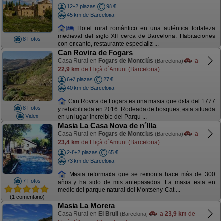
12+2 plazas
98 €
45 km de Barcelona
Hotel rural romántico en una auténtica fortaleza
medieval del siglo XII cerca de Barcelona. Habitaciones
8 Fotos
con encanto, restaurante especializ ...
Can Rovira de Fogars
Casa Rural en
Fogars de Montclús
a
(Barcelona)
22,9 km
de Lliçà d´Amunt (Barcelona)
6+2 plazas
27 €
40 km de Barcelona
Can Rovira de Fogars es una masia que data del 1777
8 Fotos
y rehabilitada en 2016. Rodeada de bosques, esta situada
Video
en un lugar increible del Parqu ...
Masia La Casa Nova de n´Illa
Casa Rural en
Fogars de Montclus
a
(Barcelona)
23,4 km
de Lliçà d´Amunt (Barcelona)
2-8+2 plazas
65 €
73 km de Barcelona
Masia reformada que se remonta hace más de 300
7 Fotos
años y ha sido de mis antepasados. La masia esta en
medio del parque natural del Montseny-Cat ...
(1 comentario)
Masia La Morera
Casa Rural en
El Brull
a
23,9 km
de
(Barcelona)