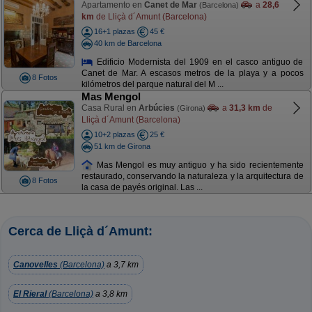
Apartamento en
Canet de Mar
a
28,6
(Barcelona)
km
de Lliçà d´Amunt (Barcelona)
16+1 plazas
45 €
40 km de Barcelona
Edificio Modernista del 1909 en el casco antiguo de
Canet de Mar. A escasos metros de la playa y a pocos
8 Fotos
kilómetros del parque natural del M ...
Mas Mengol
Casa Rural en
Arbúcies
a
31,3 km
de
(Girona)
Lliçà d´Amunt (Barcelona)
10+2 plazas
25 €
51 km de Girona
Mas Mengol es muy antiguo y ha sido recientemente
restaurado, conservando la naturaleza y la arquitectura de
8 Fotos
la casa de payés original. Las ...
Cerca de Lliçà d´Amunt:
Canovelles
(Barcelona)
a 3,7 km
El Rieral
(Barcelona)
a 3,8 km