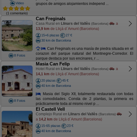
Video
grupos de amigos alojamientos independ ...
(1 comentario)
Can Freginals
Casa Rural en
Llinars del Vallès
a
(Barcelona)
13,9 km
de Lliçà d´Amunt (Barcelona)
15+6 plazas
27 €
30 km de Barcelona
Can Freginals es una masía de piedra situada en el
corazon del parque natural del Montnegre-Corredor. El
8 Fotos
parque destaca por sus encinares, r ...
Masia Can Felip
Hotel Rural en
Llinars del Vallès
a
(Barcelona)
14,1 km
de Lliçà d´Amunt (Barcelona)
20 plazas
45 €
40 km de Barcelona
Masia del Siglo XII, totalmente restaurada con todas
las comodidades. Consta de 2 plantas, la primera es
8 Fotos
prácticamente toda al mismo nivel p ...
El Castell Vell
Complejo Rural en
Llinars del Vallès
(Barcelona)
a
14,2 km
de Lliçà d´Amunt (Barcelona)
15-65 plazas
23 €
40 km de Barcelona