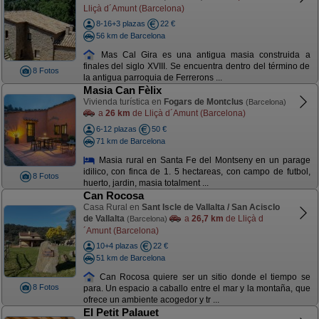
Lliçà d´Amunt (Barcelona)
8-16+3 plazas
22 €
56 km de Barcelona
Mas Cal Gira es una antigua masia construida a
finales del siglo XVIII. Se encuentra dentro del término de
8 Fotos
la antigua parroquia de Ferrerons ...
Masia Can Fèlix
Vivienda turística en
Fogars de Montclus
(Barcelona)
a
26 km
de Lliçà d´Amunt (Barcelona)
6-12 plazas
50 €
71 km de Barcelona
Masia rural en Santa Fe del Montseny en un parage
idilico, con finca de 1. 5 hectareas, con campo de futbol,
8 Fotos
huerto, jardin, masia totalment ...
Can Rocosa
Casa Rural en
Sant Iscle de Vallalta / San Acisclo
de Vallalta
a
26,7 km
de Lliçà d
(Barcelona)
´Amunt (Barcelona)
10+4 plazas
22 €
51 km de Barcelona
Can Rocosa quiere ser un sitio donde el tiempo se
8 Fotos
para. Un espacio a caballo entre el mar y la montaña, que
ofrece un ambiente acogedor y tr ...
El Petit Palauet