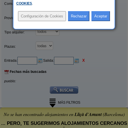
COOKIES
.
Comunidades:
Provincias/Islas:
Tipo alquiler:
Plazas:
X
Entrada:
Salida:
Fechas más buscadas
pueblo:
MÁS FILTROS
No se han encontrado alojamientos en
Lliçà d´Amunt
(Barcelona)
... PERO, TE SUGERIMOS ALOJAMIENTOS CERCANOS
: