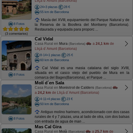
Lliçà d´Amunt (Barcelona)
24+3 plazas
28 €
55 km de Barcelona
Masía del XVIII, equipamiento del Parque Natural y de
8 Fotos
la Reserva de la Biosfera del Montseny (Barcelona).
Restaurada y equipada para proporc ...
(3 comentarios)
Cal Vidal
Casa Rural en
Mura
a
24,1 km
de
(Barcelona)
Lliçà d´Amunt (Barcelona)
8-14+1 plazas
25 €
60 km de Barcelona
Cal Vidal es una masia catalana del siglo XVIII,
situada en el casco viejo del pueblo de Mura en la
8 Fotos
comarca del Bages(Barcelona), el Parque ...
Molí d´en Sala
Casa Rural en
Monistrol de Calders
(Barcelona)
a
24,2 km
de Lliçà d´Amunt (Barcelona)
4-11+4 plazas
23 €
50 km de Barcelona
Antiguo molino harinero, acondicionado con dos casas
rurales de 4 y 7 plazas, una al lado de otra, con dos balsas
8 Fotos
con entrada de agua de man ...
Mas Cal Gira
Casa Rural en
Moià
a
25,7 km
de
(Barcelona)