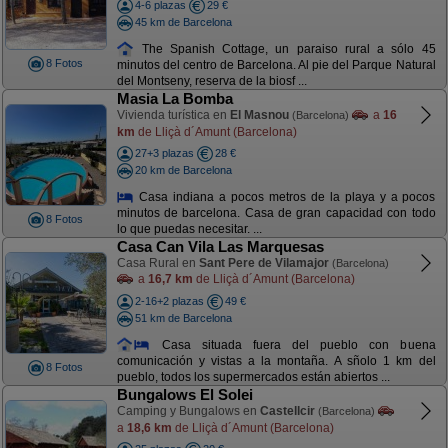
4-6 plazas
29 €
45 km de Barcelona
The Spanish Cottage, un paraiso rural a sólo 45
8 Fotos
minutos del centro de Barcelona. Al pie del Parque Natural
del Montseny, reserva de la biosf ...
Masia La Bomba
Vivienda turística en
El Masnou
a
16
(Barcelona)
km
de Lliçà d´Amunt (Barcelona)
27+3 plazas
28 €
20 km de Barcelona
Casa indiana a pocos metros de la playa y a pocos
minutos de barcelona. Casa de gran capacidad con todo
8 Fotos
lo que puedas necesitar. ...
Casa Can Vila Las Marquesas
Casa Rural en
Sant Pere de Vilamajor
(Barcelona)
a
16,7 km
de Lliçà d´Amunt (Barcelona)
2-16+2 plazas
49 €
51 km de Barcelona
Casa situada fuera del pueblo con buena
comunicación y vistas a la montaña. A sñolo 1 km del
8 Fotos
pueblo, todos los supermercados están abiertos ...
Bungalows El Solei
Camping y Bungalows en
Castellcir
(Barcelona)
a
18,6 km
de Lliçà d´Amunt (Barcelona)