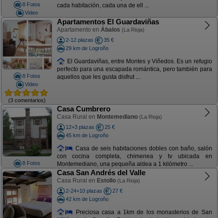
8 Fotos
cada habitación, cada una de ell ...
Video
Apartamentos El Guardaviñas
Apartamento en
Ábalos
(La Rioja)
2-12 plazas
35 €
29 km de Logroño
El Guardaviñas, entre Montes y Viñedos. Es un refugio
perfecto para una escapada romántica, pero también para
8 Fotos
aquellos que les gusta disfrut ...
Video
(3 comentarios)
Casa Cumbrero
Casa Rural en
Montemediano
(La Rioja)
12+3 plazas
25 €
45 km de Logroño
Casa de seis habitaciones dobles con baño, salón
con cocina completa, chimenea y tv ubicada en
8 Fotos
Montemediano, una pequeña aldea a 1 kilómetro ...
Casa San Andrés del Valle
Casa Rural en
Estollo
(La Rioja)
2-24+10 plazas
27 €
42 km de Logroño
Preciosa casa a 1km de los monasterios de San