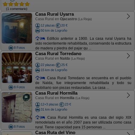
(1 comentario)
Casa Rural Uyarra
Casa Rural en
Ojacastro
(La Rioja)
12 plazas
20 €
50 km de Logroño
Edificio anterior a 1900. La casa rural Uyarra ha
sido recientemente rehabilitada, conservando la estructura
8 Fotos
de madera y piedra del pajar qu ...
Casa Rural Torredano
Casa Rural en
Nalda
(La Rioja)
22 plazas
25 €
15 km de Logroño
Casa Rural Torredano se encuentra en el pueblo
de Nalda, fue integramente rehabilitada y todo su
8 Fotos
mobiliario son piezas restauradas. La casa ...
Casa Rural Hormilla
Casa Rural en
Hormilla
(La Rioja)
12+3 plazas
23 €
31 km de Logroño
Casa Rural Hormilla es una casa del siglo XIX
remodelada en el año 2007 para ser utilizada como casa
8 Fotos
rural. Tiene capacidad para 15 personas ...
Casa Ruta del Vino