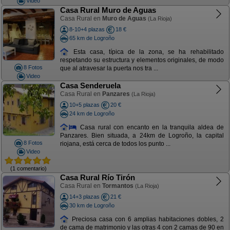
Video
Casa Rural Muro de Aguas
Casa Rural en
Muro de Aguas
(La Rioja)
8-10+4 plazas
18 €
65 km de Logroño
Esta casa, típica de la zona, se ha rehabilitado
respetando su estructura y elementos originales, de modo
8 Fotos
que al atravesar la puerta nos tra ...
Video
Casa Senderuela
Casa Rural en
Panzares
(La Rioja)
10+5 plazas
20 €
24 km de Logroño
Casa rural con encanto en la tranquila aldea de
Panzares. Bien situada, a 24km de Logroño, la capital
8 Fotos
riojana, está cerca de todos los punto ...
Video
(1 comentario)
Casa Rural Río Tirón
Casa Rural en
Tormantos
(La Rioja)
14+3 plazas
21 €
30 km de Logroño
Preciosa casa con 6 amplias habitaciones dobles, 2
de cama de matrimonio y las otras 4 con 2 camas de 90 en