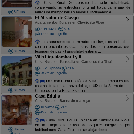
Casa Rural Senderismo ha sido rehabilitada
conservando su estructura original típica camerana de
8 Fotos
muros de mamposteria y madera, incluyendo e ...
El Mirador de Clavijo
Apartamentos Rurales en
Clavijo
(La Rioja)
2-14 plazas
30 €
17 km de Logroño
Los apartamentos el mirador de clavijo estan hechos
con un encanto especial pensados para personas que
8 Fotos
busquen de paz y tranquilidad estan u ...
Villa Liquidambar I y II
Casa Rural en
Torrecilla en Cameros
(La Rioja)
2-22+3 plazas
24 €
28 km de Logroño
La Casa Rural Ecológica !Villa Liquidámbar es una
casona típica de labranza del siglo XIX de la Sierra de Los
8 Fotos
Cameros, en La Rioja, España. ...
Casa Edulis
Casa Rural en
Santurde
(La Rioja)
10 plazas
21 €
45 km de Logroño
Casa Rural Edulis ubicada en Santurde de Rioja,
en la Rioja alta. Casa de Alquiler integro o por
8 Fotos
habitaciones. Casa Edulis es un alojamiento ...