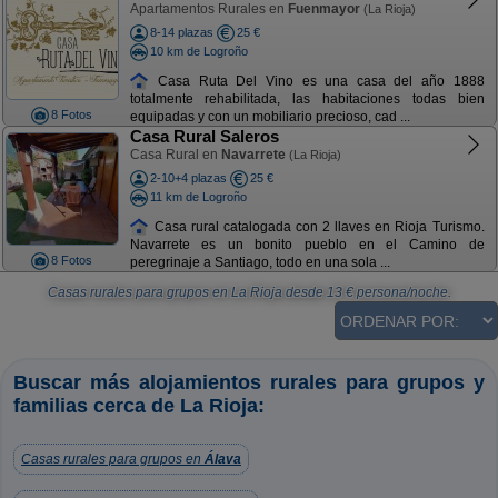
Apartamentos Rurales en
Fuenmayor
(La Rioja)
8-14 plazas
25 €
10 km de Logroño
Casa Ruta Del Vino es una casa del año 1888
totalmente rehabilitada, las habitaciones todas bien
8 Fotos
equipadas y con un mobiliario precioso, cad ...
Casa Rural Saleros
Casa Rural en
Navarrete
(La Rioja)
2-10+4 plazas
25 €
11 km de Logroño
Casa rural catalogada con 2 llaves en Rioja Turismo.
Navarrete es un bonito pueblo en el Camino de
8 Fotos
peregrinaje a Santiago, todo en una sola ...
Casas rurales para grupos en La Rioja
desde
13
€ persona/noche.
Buscar más alojamientos rurales para grupos y
familias cerca de La Rioja:
Casas rurales para grupos en
Álava