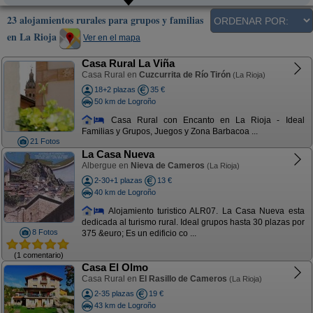
23 alojamientos rurales para grupos y familias
en La Rioja
Ver en el mapa
Casa Rural La Viña
Casa Rural en
Cuzcurrita de Río Tirón
(La Rioja)
18+2 plazas
35 €
50 km de Logroño
Casa Rural con Encanto en La Rioja - Ideal
Familias y Grupos, Juegos y Zona Barbacoa ...
21 Fotos
La Casa Nueva
Albergue en
Nieva de Cameros
(La Rioja)
2-30+1 plazas
13 €
40 km de Logroño
Alojamiento turistico ALR07. La Casa Nueva esta
dedicada al turismo rural. Ideal grupos hasta 30 plazas por
8 Fotos
375 &euro; Es un edificio co ...
(1 comentario)
Casa El Olmo
Casa Rural en
El Rasillo de Cameros
(La Rioja)
2-35 plazas
19 €
43 km de Logroño