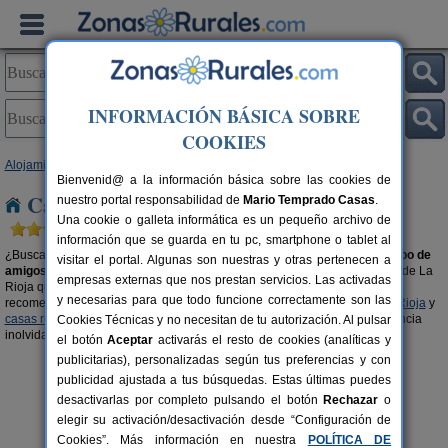
INFORMACIÓN BÁSICA SOBRE
COOKIES
Alojamientos
>
Casas rurales para grupos
> La Rioja
Bienvenid@ a la información básica sobre las cookies de
Casas rurales para grupos en La Rioja
nuestro portal responsabilidad de
Mario Temprado Casas
.
Una cookie o galleta informática es un pequeño archivo de
información que se guarda en tu pc, smartphone o tablet al
¿Buscas una casa rural en
La Rioja
para disfrutar en
familia
o con tu
grupo de
visitar el portal. Algunas son nuestras y otras pertenecen a
amigos o amigas
? Organiza tu viaje con tu gente en el alojamiento rural de La
empresas externas que nos prestan servicios. Las activadas
Rioja que más se ajuste a las características de tu grupo. También, te
y necesarias para que todo funcione correctamente son las
recomendamos visitar las secciones de
casas rurales con piscina en La Rioja
y
casas rurales en el campo en La Rioja
para que podáis vivir una experiencia
Cookies Técnicas y no necesitan de tu autorización. Al pulsar
inolvidable en buena compañía.
el botón
Aceptar
activarás el resto de cookies (analíticas y
publicitarias), personalizadas según tus preferencias y con
publicidad ajustada a tus búsquedas. Estas últimas puedes
desactivarlas por completo pulsando el botón
Rechazar
o
elegir su activación/desactivación desde “Configuración de
Cookies”. Más información en nuestra
POLÍTICA DE