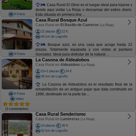
Casa Rural El Olmo es el luegar ideal para lojarse y
desde aqui visitar La Rioja o descansar del estres diario.
8 Fotos
Esta situada en primera line ...
Casa Rural Bosque Azul
Casa Rural en
El Rasillo de Cameros
(La Rioja)
22 plazas
22 €
45 km de Logroño
Bosque azul, es una casa que acoge hasta 22
plazas. Totalmente equipada y con vistas al pantano
8 Fotos
Gonzalez. Ideal para disfrutar de la natural ...
La Casona de Aldealobos
Casa Rural en
Aldealobos
(La Rioja)
10+2 plazas
24 €
30 km de Logroño
La Casona de Aldealobos es el resultado final de la
rehabilitación de un antiguo pajar que data construido en
8 Fotos
1890, destinado en la parte ba ...
Video
(3 comentarios)
Casa Rural Senderismo
Casa Rural en
Lumbreras
(La Rioja)
14 plazas
30 €
52 km de Logroño