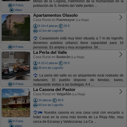
Millán de la Cogolla, Patrimonio de la Humanidad en la
8 Fotos
población de S. Andrés del Valle perten ...
Video
Apartamentos Olasolo
Casa Rural en
Fuenmayor
(La Rioja)
8-16+4 plazas
30 €
12 km de Logroño
Casaolasolo está muy bien situada a 7 m de logroño
(tenemos autobús urbano) tiene capacidad para 16
8 Fotos
personas. Es amplia y muy acogedora. Sit ...
La Perla del Valle
Casa Rural en
Badarán
(La Rioja)
4-22+2 plazas
30 €
35 km de Logroño
La perla del valle es un alojamiento rural rodeado de
naturales. El pueblo dispone de tiendas, bares,
8 Fotos
restaurante visitas a las bodegas. A 4 ...
La Casona del Pastor
Casa Rural en
Valgañón
(La Rioja)
24 plazas
40 €
60 km de Logroño
Nuestra casona es una casa rural con encanto u
hotel rural en la zona más bonita de La Rioja Alta, muy
8 Fotos
cerca de Ezcaray y Valdezcaray. La Ca ...
Video