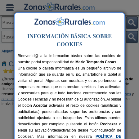
INFORMACIÓN BÁSICA SOBRE
COOKIES
Alojamientos
>
Casas rurales para grupos
>
Aragón
> Huesca
Bienvenid@ a la información básica sobre las cookies de
Casas rurales para grupos en Huesca
nuestro portal responsabilidad de
Mario Temprado Casas
.
Una cookie o galleta informática es un pequeño archivo de
información que se guarda en tu pc, smartphone o tablet al
¿Buscas una casa rural en
Huesca
para disfrutar en
familia
o con tu
grupo de
visitar el portal. Algunas son nuestras y otras pertenecen a
amigos o amigas
? Organiza tu viaje con tu gente en el alojamiento rural de
empresas externas que nos prestan servicios. Las activadas
Huesca que más se ajuste a las características de tu grupo. También, te
y necesarias para que todo funcione correctamente son las
recomendamos visitar las secciones de
casas rurales con piscina en Huesca
y
casas rurales en el campo en Huesca
para que podáis vivir una experiencia
Cookies Técnicas y no necesitan de tu autorización. Al pulsar
inolvidable en buena compañía.
el botón
Aceptar
activarás el resto de cookies (analíticas y
publicitarias), personalizadas según tus preferencias y con
publicidad ajustada a tus búsquedas. Estas últimas puedes
desactivarlas por completo pulsando el botón
Rechazar
o
elegir su activación/desactivación desde “Configuración de
Cookies”. Más información en nuestra
POLÍTICA DE