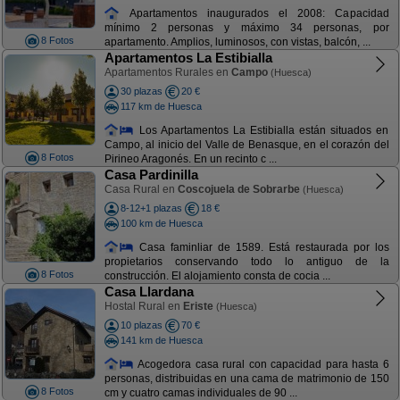
Apartamentos inaugurados el 2008: Capacidad
mínimo 2 personas y máximo 34 personas, por
8 Fotos
apartamento. Amplios, luminosos, con vistas, balcón, ...
Apartamentos La Estibialla
Apartamentos Rurales en
Campo
(Huesca)
30 plazas
20 €
117 km de Huesca
Los Apartamentos La Estibialla están situados en
Campo, al inicio del Valle de Benasque, en el corazón del
8 Fotos
Pirineo Aragonés. En un recinto c ...
Casa Pardinilla
Casa Rural en
Coscojuela de Sobrarbe
(Huesca)
8-12+1 plazas
18 €
100 km de Huesca
Casa faminliar de 1589. Está restaurada por los
propietarios conservando todo lo antiguo de la
8 Fotos
construcción. El alojamiento consta de cocia ...
Casa Llardana
Hostal Rural en
Eriste
(Huesca)
10 plazas
70 €
141 km de Huesca
Acogedora casa rural con capacidad para hasta 6
personas, distribuidas en una cama de matrimonio de 150
8 Fotos
cm y cuatro camas individuales de 90 ...