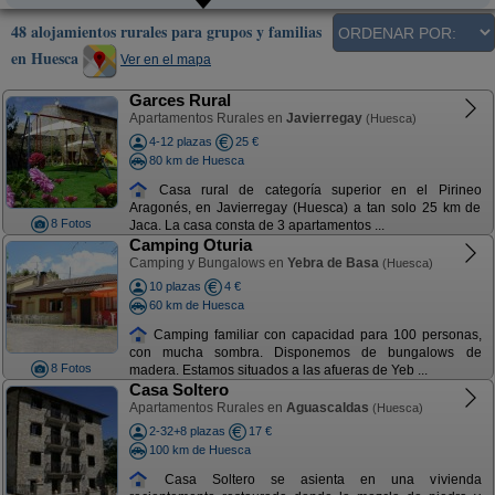
48 alojamientos rurales para grupos y familias
en Huesca
Ver en el mapa
Garces Rural
Apartamentos Rurales en
Javierregay
(Huesca)
4-12 plazas
25 €
80 km de Huesca
Casa rural de categoría superior en el Pirineo
Aragonés, en Javierregay (Huesca) a tan solo 25 km de
8 Fotos
Jaca. La casa consta de 3 apartamentos ...
Camping Oturia
Camping y Bungalows en
Yebra de Basa
(Huesca)
10 plazas
4 €
60 km de Huesca
Camping familiar con capacidad para 100 personas,
con mucha sombra. Disponemos de bungalows de
8 Fotos
madera. Estamos situados a las afueras de Yeb ...
Casa Soltero
Apartamentos Rurales en
Aguascaldas
(Huesca)
2-32+8 plazas
17 €
100 km de Huesca
Casa Soltero se asienta en una vivienda