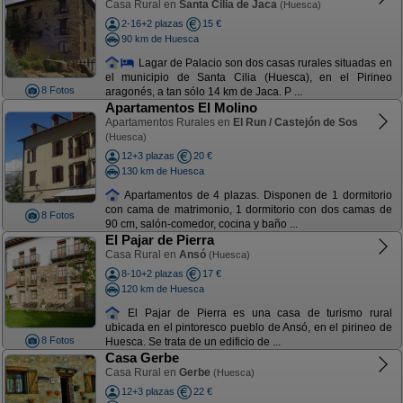
Casa Rural en
Santa Cilia de Jaca
(Huesca)
2-16+2 plazas
15 €
90 km de Huesca
Lagar de Palacio son dos casas rurales situadas en
el municipio de Santa Cilia (Huesca), en el Pirineo
8 Fotos
aragonés, a tan sólo 14 km de Jaca. P ...
Apartamentos El Molino
Apartamentos Rurales en
El Run / Castejón de Sos
(Huesca)
12+3 plazas
20 €
130 km de Huesca
Apartamentos de 4 plazas. Disponen de 1 dormitorio
con cama de matrimonio, 1 dormitorio con dos camas de
8 Fotos
90 cm, salón-comedor, cocina y baño ...
El Pajar de Pierra
Casa Rural en
Ansó
(Huesca)
8-10+2 plazas
17 €
120 km de Huesca
El Pajar de Pierra es una casa de turismo rural
ubicada en el pintoresco pueblo de Ansó, en el pirineo de
8 Fotos
Huesca. Se trata de un edificio de ...
Casa Gerbe
Casa Rural en
Gerbe
(Huesca)
12+3 plazas
22 €