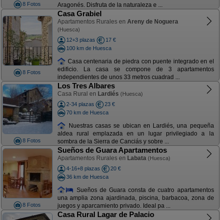
8 Fotos
Aragonés. Disfruta de la naturaleza e ...
Casa Grabiel
Apartamentos Rurales en
Areny de Noguera
(Huesca)
12+3 plazas
17 €
100 km de Huesca
Casa centenaria de piedra con puente integrado en el
edificio. La casa se compone de 3 apartamentos
8 Fotos
independientes de unos 33 metros cuadrad ...
Los Tres Albares
Casa Rural en
Lardiés
(Huesca)
2-34 plazas
23 €
70 km de Huesca
Nuestras casas se ubican en Lardiés, una pequeña
aldea rural emplazada en un lugar privilegiado a la
8 Fotos
sombra de la Sierra de Canciás y sobre ...
Sueños de Guara Apartamentos
Apartamentos Rurales en
Labata
(Huesca)
4-16+8 plazas
20 €
36 km de Huesca
Sueños de Guara consta de cuatro apartamentos
una amplia zona ajardinada, piscina, barbacoa, zona de
8 Fotos
juegos y aparcamiento privado. Ideal pa ...
Casa Rural Lagar de Palacio