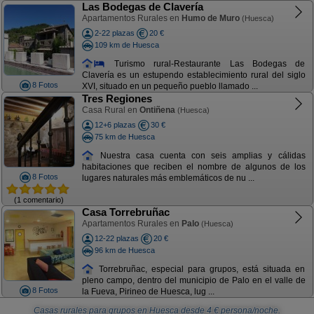
Las Bodegas de Clavería
Apartamentos Rurales en
Humo de Muro
(Huesca)
2-22 plazas
20 €
109 km de Huesca
Turismo rural-Restaurante Las Bodegas de
Clavería es un estupendo establecimiento rural del siglo
8 Fotos
XVI, situado en un pequeño pueblo llamado ...
Tres Regiones
Casa Rural en
Ontiñena
(Huesca)
12+6 plazas
30 €
75 km de Huesca
Nuestra casa cuenta con seis amplias y cálidas
habitaciones que reciben el nombre de algunos de los
8 Fotos
lugares naturales más emblemáticos de nu ...
(1 comentario)
Casa Torrebruñac
Apartamentos Rurales en
Palo
(Huesca)
12-22 plazas
20 €
96 km de Huesca
Torrebruñac, especial para grupos, está situada en
pleno campo, dentro del municipio de Palo en el valle de
8 Fotos
la Fueva, Pirineo de Huesca, lug ...
Casas rurales para grupos en Huesca
desde
4
€ persona/noche.