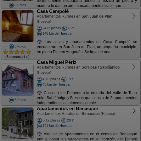
recientemente restaurada donde la mezcla de piedra y
8 Fotos
madera le dan un aire marcadamente rústico que ...
Casa Campolé
Apartamentos Rurales en
San Juan de Plan
(Huesca)
24+2 plazas
18 €
146 km de Huesca
Las casas y apartamentos de Casa Campolé se
8 Fotos
encuentran en San Juan de Plan, un pequeño municipio,
en pleno Pirineo Aragonés. Se trata de una ...
(3 comentarios)
Casa Miguel Périz
Apartamentos Rurales en
Sorripas / Sabiñánigo
(Huesca)
4-10 plazas
19 €
45 km de Huesca
Casa en los Pirineos a la entrada del Valle de Tena
entre Sabiñánigo y Biescas que consta de 2 apartamentos
6 Fotos
independientes totalmente comple ...
Apartamentos en Benasque
Apartamentos Rurales en
Benasque
(Huesca)
6-12 plazas
20 €
141 km de Huesca
Alquiler de Apartamentos en el centro de Benasque
Ven a pasar tus vacaciones en el corazón del Pirineo