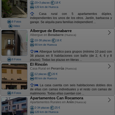
20+3 plazas
18 €
120 km de Huesca
Casa rural con 5 apartamentos dúplex,
independientes los unos de los otros. Jardín, barbacoa y
8 Fotos
garaje. Se alquila para familias independient ...
Video
Albergue de Benabarre
Albergue en
Benabarre
(Huesca)
10-38 plazas
16 €
90 km de Huesca
Albergue turístico para grupos (mínimo 10 pax) con
38 plazas en 8 habitaciones con baño (de 2, 4, 6 y 8
8 Fotos
plazas). Todas las plazas en literas ...
El Rincón
Casa Rural en
Perarrúa
(Huesca)
12 plazas
20 €
80 km de Huesca
La casa cuenta con seis habitaciones dobles dos
de ellas con camas individuales y el resto con camas de
8 Fotos
matrimonio. Todas ellas cuentan con ...
Apartamentos Can Rocamora
Apartamentos Rurales en
Arén
(Huesca)
2-34 plazas
25 €
120 km de Huesca