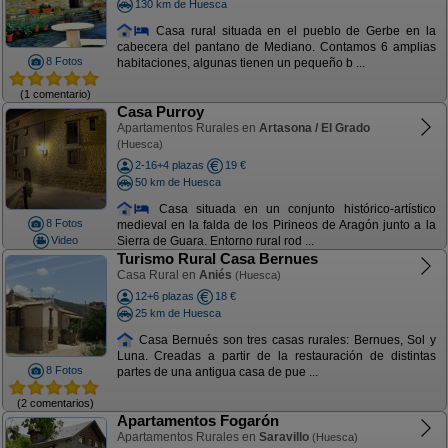
130 km de Huesca
Casa rural situada en el pueblo de Gerbe en la
cabecera del pantano de Mediano. Contamos 6 amplias
8 Fotos
habitaciones, algunas tienen un pequeño b ...
(1 comentario)
Casa Purroy
Apartamentos Rurales en
Artasona / El Grado
(Huesca)
2-16+4 plazas
19 €
50 km de Huesca
Casa situada en un conjunto histórico-artístico
8 Fotos
medieval en la falda de los Pirineos de Aragón junto a la
Video
Sierra de Guara. Entorno rural rod ...
Turismo Rural Casa Bernues
Casa Rural en
Aniés
(Huesca)
12+6 plazas
18 €
25 km de Huesca
Casa Bernués son tres casas rurales: Bernues, Sol y
Luna. Creadas a partir de la restauración de distintas
8 Fotos
partes de una antigua casa de pue ...
(2 comentarios)
Apartamentos Fogarón
Apartamentos Rurales en
Saravillo
(Huesca)