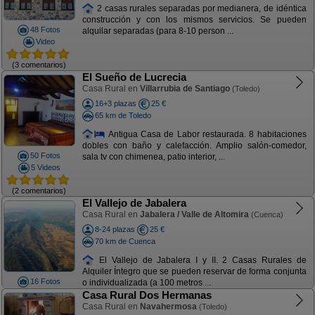
2 casas rurales separadas por medianera, de idéntica
construcción y con los mismos servicios. Se pueden
48 Fotos
alquilar separadas (para 8-10 person ...
Video
(3 comentarios)
El Sueño de Lucrecia
Casa Rural en
Villarrubia de Santiago
(Toledo)
16+3 plazas
25 €
65 km de Toledo
Antigua Casa de Labor restaurada. 8 habitaciones
dobles con baño y calefacción. Amplio salón-comedor,
50 Fotos
sala tv con chimenea, patio interior, ...
5 Videos
(2 comentarios)
El Vallejo de Jabalera
Casa Rural en
Jabalera / Valle de Altomira
(Cuenca)
8-24 plazas
25 €
70 km de Cuenca
El Vallejo de Jabalera I y II. 2 Casas Rurales de
Alquiler Íntegro que se pueden reservar de forma conjunta
16 Fotos
o individualizada (a 100 metros ...
Casa Rural Dos Hermanas
Casa Rural en
Navahermosa
(Toledo)