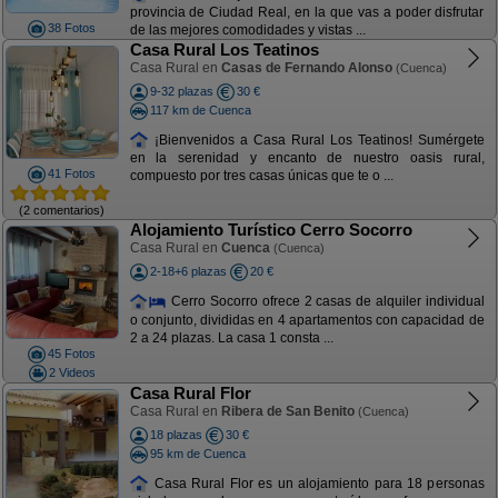
provincia de Ciudad Real, en la que vas a poder disfrutar
38 Fotos
de las mejores comodidades y vistas ...
Casa Rural Los Teatinos
Casa Rural en
Casas de Fernando Alonso
(Cuenca)
9-32 plazas
30 €
117 km de Cuenca
¡Bienvenidos a Casa Rural Los Teatinos! Sumérgete
en la serenidad y encanto de nuestro oasis rural,
41 Fotos
compuesto por tres casas únicas que te o ...
(2 comentarios)
Alojamiento Turístico Cerro Socorro
Casa Rural en
Cuenca
(Cuenca)
2-18+6 plazas
20 €
Cerro Socorro ofrece 2 casas de alquiler individual
o conjunto, divididas en 4 apartamentos con capacidad de
2 a 24 plazas. La casa 1 consta ...
45 Fotos
2 Videos
Casa Rural Flor
Casa Rural en
Ribera de San Benito
(Cuenca)
18 plazas
30 €
95 km de Cuenca
Casa Rural Flor es un alojamiento para 18 personas