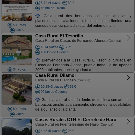
8-14+4 plazas
30 €
45 km de Toledo
Casa rural dos hermanas, con sus amplias y
placenteras instalaciones ofrece a sus clientes una
50 Fotos
cómoda estancia para disfrutar del entorno ma ...
Video
Casa Rural El Tesorillo
Casa Rural en
Casas de Fernando Alonso
(Cuenca)
16+4 plazas
35 €
100 km de Cuenca
Bienvenidos a la Casa Rural El Tesorillo. Situada en
Casas de Fernando Alonso, pueblo tranquilo de apenas
34 Fotos
2000 habitantes, que te ayudará a ...
Casa Rural Dilamor
Casa Rural en
El Picazo
(Cuenca)
20-25+3 plazas
35 €
90 km de Cuenca
Gran casa rural situada dentro de un finca con árboles,
barbacoa, amplio aparcamiento, ofreciendo la posibilidad
50 Fotos
de alquilar solo la planta ...
Video
Casas Rurales CTR El Cerrete de Haro
Casa Rural en
Fuentelespino de Haro
(Cuenca)
4-45+5 plazas
25 €