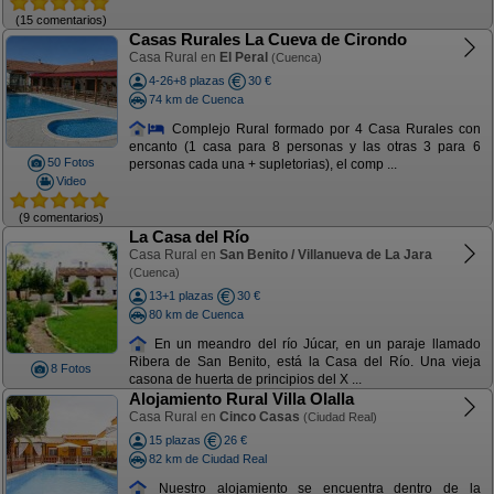
(15 comentarios)
Casas Rurales La Cueva de Cirondo
Casa Rural en
El Peral
(Cuenca)
4-26+8 plazas
30 €
74 km de Cuenca
Complejo Rural formado por 4 Casa Rurales con
encanto (1 casa para 8 personas y las otras 3 para 6
50 Fotos
personas cada una + supletorias), el comp ...
Video
(9 comentarios)
La Casa del Río
Casa Rural en
San Benito / Villanueva de La Jara
(Cuenca)
13+1 plazas
30 €
80 km de Cuenca
En un meandro del río Júcar, en un paraje llamado
Ribera de San Benito, está la Casa del Río. Una vieja
8 Fotos
casona de huerta de principios del X ...
Alojamiento Rural Villa Olalla
Casa Rural en
Cinco Casas
(Ciudad Real)
15 plazas
26 €
82 km de Ciudad Real
Nuestro alojamiento se encuentra dentro de la