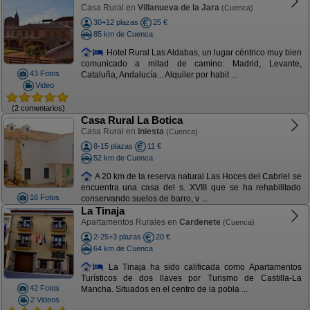
Casa Rural en
Villanueva de la Jara
(Cuenca)
30+12 plazas
25 €
85 km de Cuenca
Hotel Rural Las Aldabas, un lugar céntrico muy bien
comunicado a mitad de camino: Madrid, Levante,
43 Fotos
Cataluña, Andalucía... Alquiler por habit ...
Video
(2 comentarios)
Casa Rural La Botica
Casa Rural en
Iniesta
(Cuenca)
8-15 plazas
11 €
52 km de Cuenca
A 20 km de la reserva natural Las Hoces del Cabriel se
encuentra una casa del s. XVIII que se ha rehabilitado
16 Fotos
conservando suelos de barro, v ...
La Tinaja
Apartamentos Rurales en
Cardenete
(Cuenca)
2-25+3 plazas
20 €
64 km de Cuenca
La Tinaja ha sido calificada como Apartamentos
Turísticos de dos llaves por Turismo de Castilla-La
42 Fotos
Mancha. Situados en el centro de la pobla ...
2 Videos