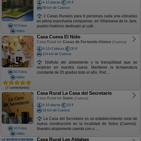
4-12 plazas
20 €
80 km de Cuenca
2 Casas Rurales para 6 personas cada una ubicadas
en plena manchuela conquense, en Villanueva de la Jara,
50 Fotos
pueblo histórico dedicado al culti ...
Video
Casa Cueva El Nido
Casa Rural en
Casas de Fernando Alonso
(Cuenca)
6-12+2 plazas
30 €
114 km de Cuenca
Disfruta del aislamiento y la tranquilidad que se
respiran en nuestra cueva. Mantiene la temperatura
50 Fotos
constante de 20 grados todo el año. Pod ...
Video
(7 comentarios)
Casa Rural La Casa del Secretario
Casa Rural en
Sotos
(Cuenca)
6-16 plazas
20 €
16 km de Cuenca
La Casa del Secretario es un establecimiento rural de
nueva construcción en la localidad de Sotos (Cuenca).
10 Fotos
Nuestro alojamiento cuenta con u ...
Video
Casa Rural Las Aldabas