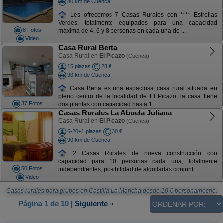
80 km de Cuenca
Les ofrecemos 7 Casas Rurales con **** Estrellas
Verdes, totalmente equipados para una capacidad
8 Fotos
máxima de 4, 6 y 8 personas en cada una de ...
Video
Casa Rural Berta
Casa Rural en
El Picazo
(Cuenca)
15 plazas
28 €
90 km de Cuenca
Casa Berta es una espaciosa casa rural situada en
pleno centro de la localidad de El Picazo, la casa tiene
37 Fotos
dos plantas con capacidad hasta 1 ...
Casas Rurales La Abuela Juliana
Casa Rural en
El Picazo
(Cuenca)
6-20+1 plazas
30 €
90 km de Cuenca
2 Casas Rurales de nueva construcción con
capacidad para 10 personas cada una, totalmente
50 Fotos
independientes, posibilidad de alquilarlas conjunt ...
Video
Casas rurales para grupos en Castilla-La Mancha
desde
10
€ persona/noche.
Página 1 de 10
|
Siguiente »