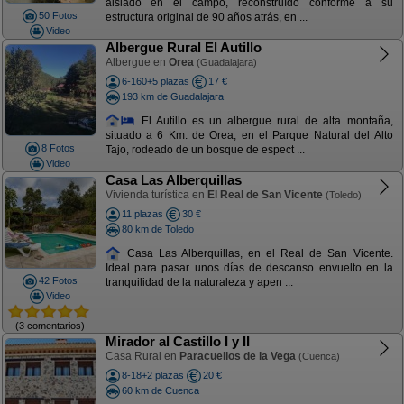
aislado en el campo, reconstruído conforme a su
50 Fotos
estructura original de 90 años atrás, en ...
Video
Albergue Rural El Autillo
Albergue en
Orea
(Guadalajara)
6-160+5 plazas
17 €
193 km de Guadalajara
El Autillo es un albergue rural de alta montaña,
situado a 6 Km. de Orea, en el Parque Natural del Alto
8 Fotos
Tajo, rodeado de un bosque de espect ...
Video
Casa Las Alberquillas
Vivienda turística en
El Real de San Vicente
(Toledo)
11 plazas
30 €
80 km de Toledo
Casa Las Alberquillas, en el Real de San Vicente.
Ideal para pasar unos días de descanso envuelto en la
42 Fotos
tranquilidad de la naturaleza y apen ...
Video
(3 comentarios)
Mirador al Castillo I y II
Casa Rural en
Paracuellos de la Vega
(Cuenca)
8-18+2 plazas
20 €
60 km de Cuenca