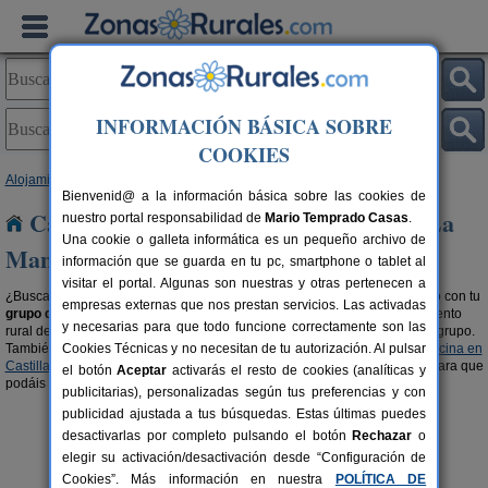
INFORMACIÓN BÁSICA SOBRE
COOKIES
Alojamientos
>
Casas rurales para grupos
> Castilla-La Mancha
Bienvenid@ a la información básica sobre las cookies de
Casas rurales para grupos en Castilla-La
nuestro portal responsabilidad de
Mario Temprado Casas
.
Una cookie o galleta informática es un pequeño archivo de
Mancha
información que se guarda en tu pc, smartphone o tablet al
visitar el portal. Algunas son nuestras y otras pertenecen a
¿Buscas una casa rural en
Castilla-La Mancha
para disfrutar en
familia
o con tu
empresas externas que nos prestan servicios. Las activadas
grupo de amigos o amigas
? Organiza tu viaje con tu gente en el alojamiento
y necesarias para que todo funcione correctamente son las
rural de Castilla-La Mancha que más se ajuste a las características de tu grupo.
También, te recomendamos visitar las secciones de
Cookies Técnicas y no necesitan de tu autorización. Al pulsar
casas rurales con piscina en
Castilla-La Mancha
y
casas rurales en el campo en Castilla-La Mancha
para que
el botón
Aceptar
activarás el resto de cookies (analíticas y
podáis vivir una experiencia inolvidable en buena compañía.
publicitarias), personalizadas según tus preferencias y con
publicidad ajustada a tus búsquedas. Estas últimas puedes
desactivarlas por completo pulsando el botón
Rechazar
o
elegir su activación/desactivación desde “Configuración de
Cookies”. Más información en nuestra
POLÍTICA DE