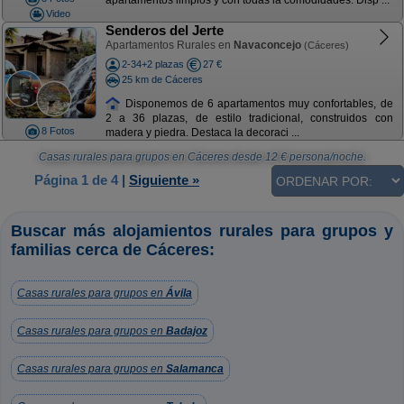
apartamentos limpios y con todas la comodidades. Disp ...
Video
Senderos del Jerte
Apartamentos Rurales en
Navaconcejo
(Cáceres)
2-34+2 plazas
27 €
25 km de Cáceres
Disponemos de 6 apartamentos muy confortables, de
2 a 36 plazas, de estilo tradicional, construidos con
8 Fotos
madera y piedra. Destaca la decoraci ...
Casas rurales para grupos en Cáceres
desde
12
€ persona/noche.
Página 1 de 4
|
Siguiente »
Buscar más alojamientos rurales para grupos y
familias cerca de Cáceres:
Casas rurales para grupos en
Ávila
Casas rurales para grupos en
Badajoz
Casas rurales para grupos en
Salamanca