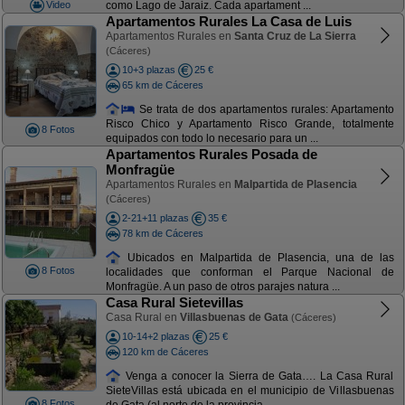
Video
como Lago de Jaraiz. Cada apartament ...
Apartamentos Rurales La Casa de Luis
Apartamentos Rurales en
Santa Cruz de La Sierra
(Cáceres)
10+3 plazas
25 €
65 km de Cáceres
Se trata de dos apartamentos rurales: Apartamento
Risco Chico y Apartamento Risco Grande, totalmente
8 Fotos
equipados con todo lo necesario para un ...
Apartamentos Rurales Posada de
Monfragüe
Apartamentos Rurales en
Malpartida de Plasencia
(Cáceres)
2-21+11 plazas
35 €
78 km de Cáceres
Ubicados en Malpartida de Plasencia, una de las
8 Fotos
localidades que conforman el Parque Nacional de
Monfragüe. A un paso de otros parajes natura ...
Casa Rural Sietevillas
Casa Rural en
Villasbuenas de Gata
(Cáceres)
10-14+2 plazas
25 €
120 km de Cáceres
Venga a conocer la Sierra de Gata…. La Casa Rural
SieteVillas está ubicada en el municipio de Villasbuenas
8 Fotos