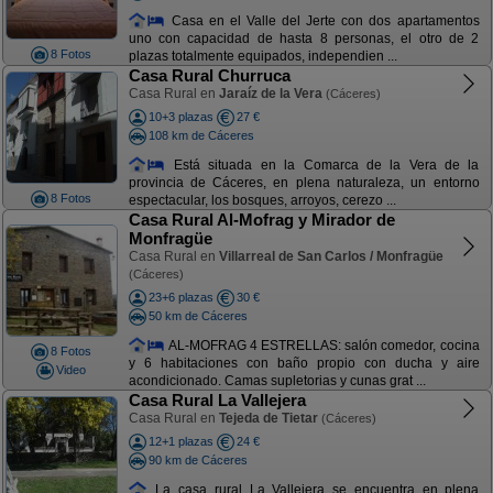
Casa en el Valle del Jerte con dos apartamentos
uno con capacidad de hasta 8 personas, el otro de 2
8 Fotos
plazas totalmente equipados, independien ...
Casa Rural Churruca
Casa Rural en
Jaraíz de la Vera
(Cáceres)
10+3 plazas
27 €
108 km de Cáceres
Está situada en la Comarca de la Vera de la
provincia de Cáceres, en plena naturaleza, un entorno
8 Fotos
espectacular, los bosques, arroyos, cerezo ...
Casa Rural Al-Mofrag y Mirador de
Monfragüe
Casa Rural en
Villarreal de San Carlos / Monfragüe
(Cáceres)
23+6 plazas
30 €
50 km de Cáceres
AL-MOFRAG 4 ESTRELLAS: salón comedor, cocina
8 Fotos
y 6 habitaciones con baño propio con ducha y aire
Video
acondicionado. Camas supletorias y cunas grat ...
Casa Rural La Vallejera
Casa Rural en
Tejeda de Tietar
(Cáceres)
12+1 plazas
24 €
90 km de Cáceres
La casa rural La Vallejera se encuentra en plena