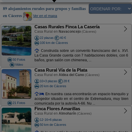
89 alojamientos rurales para grupos y familias
en Cáceres
Ver en el mapa
Casas Rurales Finca La Casería
Casa Rural en
Navaconcejo
(Cáceres)
22 plazas
40 €
100 km de Cáceres
Construida sobre un convento franciscano del s. XVI.
La Casa Grande cuenta con 7 habitaciones dobles, con 6
50 Fotos
baños, gran salón con chimenea, ...
Video
Casa Rural Vía de la Plata
Casa Rural en
Aldea del Cano
(Cáceres)
10+3 plazas
28 €
20 km de Cáceres
En nuestra casa encontrarás un espacio tranquilo y
acogedor situado en el centro de Extremadura, muy bien
21 Fotos
comunicada por la autovía A-66. Nu ...
Finca Flores Amarillas
Casa Rural en
Almoharín
(Cáceres)
12-16+6 plazas
50 km de Cáceres