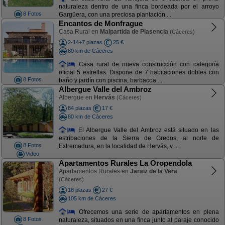
naturaleza dentro de una finca bordeada por el arroyo
8 Fotos
Gargüera, con una preciosa plantación ...
Encantos de Monfrague
Casa Rural en
Malpartida de Plasencia
(Cáceres)
2-14+7 plazas
25 €
80 km de Cáceres
Casa rural de nueva construcción con categoría
oficial 5 estrellas. Dispone de 7 habitaciones dobles con
8 Fotos
baño y jardín con piscina, barbacoa ...
Albergue Valle del Ambroz
Albergue en
Hervás
(Cáceres)
84 plazas
17 €
80 km de Cáceres
El Albergue Valle del Ambroz está situado en las
estribaciones de la Sierra de Gredos, al norte de
8 Fotos
Extremadura, en la localidad de Hervás, v ...
Video
Apartamentos Rurales La Oropendola
Apartamentos Rurales en
Jaraiz de la Vera
(Cáceres)
18 plazas
27 €
105 km de Cáceres
Ofrecemos una serie de apartamentos en plena
8 Fotos
naturaleza, situados en una finca junto al paraje conocido