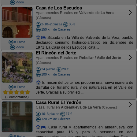
Video
Casa de Los Escudos
Apartamentos Rurales en
Valverde de La Vera
(Cáceres)
2-10+2 plazas
35 €
150 km de Cáceres
Situada en la Villa de Valverde de la Vera, pueblo
8 Fotos
declarado conjunto histórico-artístico en diciembre de
Video
1971, La Casa de los Escudos, cata ...
El Rincón del Jerte
Apartamentos Rurales en
Rebollar / Valle del Jerte
(Cáceres)
24 plazas
20 €
100 km de Cáceres
El rincón del Jerte nos propone una nueva manera de
8 Fotos
disfrutar del turismo rural y de naturaleza en el Valle del
Jerte. Gracias a su privileg ...
(2 comentarios)
Casa Rural El Yedrón
Casa Rural en
Aldeanueva de La Vera
(Cáceres)
16+3 plazas
17 €
120 km de Cáceres
Casa rural y apartamentos en aldeanueva con
capacidad para 15 y para 6 personas en dos
8 Fotos