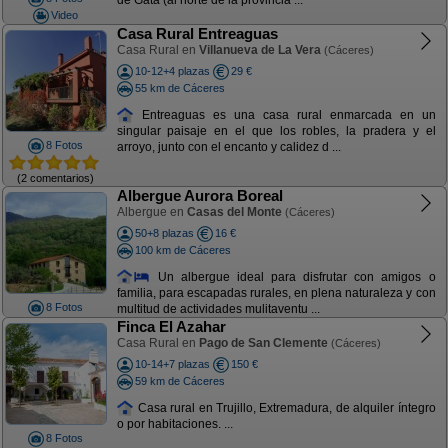
de Gata (al norte de la provincia ...
Video
Casa Rural Entreaguas
Casa Rural en
Villanueva de La Vera
(Cáceres)
10-12+4 plazas
29 €
55 km de Cáceres
Entreaguas es una casa rural enmarcada en un
singular paisaje en el que los robles, la pradera y el
8 Fotos
arroyo, junto con el encanto y calidez d ...
(2 comentarios)
Albergue Aurora Boreal
Albergue en
Casas del Monte
(Cáceres)
50+8 plazas
16 €
100 km de Cáceres
Un albergue ideal para disfrutar con amigos o
familia, para escapadas rurales, en plena naturaleza y con
8 Fotos
multitud de actividades mulitaventu ...
Finca El Azahar
Casa Rural en
Pago de San Clemente
(Cáceres)
10-14+7 plazas
150 €
59 km de Cáceres
Casa rural en Trujillo, Extremadura, de alquiler íntegro
o por habitaciones. ...
8 Fotos