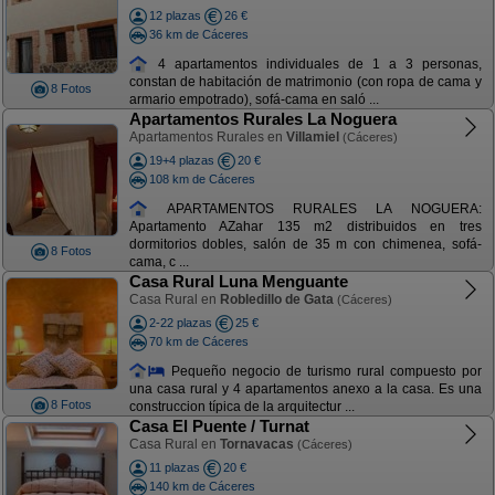
12 plazas
26 €
36 km de Cáceres
4 apartamentos individuales de 1 a 3 personas,
constan de habitación de matrimonio (con ropa de cama y
8 Fotos
armario empotrado), sofá-cama en saló ...
Apartamentos Rurales La Noguera
Apartamentos Rurales en
Villamiel
(Cáceres)
19+4 plazas
20 €
108 km de Cáceres
APARTAMENTOS RURALES LA NOGUERA:
Apartamento AZahar 135 m2 distribuidos en tres
dormitorios dobles, salón de 35 m con chimenea, sofá-
8 Fotos
cama, c ...
Casa Rural Luna Menguante
Casa Rural en
Robledillo de Gata
(Cáceres)
2-22 plazas
25 €
70 km de Cáceres
Pequeño negocio de turismo rural compuesto por
una casa rural y 4 apartamentos anexo a la casa. Es una
8 Fotos
construccion típica de la arquitectur ...
Casa El Puente / Turnat
Casa Rural en
Tornavacas
(Cáceres)
11 plazas
20 €
140 km de Cáceres