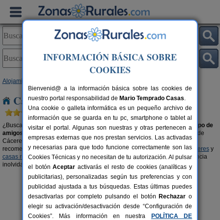
INFORMACIÓN BÁSICA SOBRE
COOKIES
Alojamientos
>
Casas rurales para grupos
>
Extremadura
> Cáceres
Bienvenid@ a la información básica sobre las cookies de
Casas rurales para grupos en Cáceres
nuestro portal responsabilidad de
Mario Temprado Casas
.
Una cookie o galleta informática es un pequeño archivo de
información que se guarda en tu pc, smartphone o tablet al
¿Buscas una casa rural en
Cáceres
para disfrutar en
familia
o con tu
grupo de
visitar el portal. Algunas son nuestras y otras pertenecen a
amigos o amigas
? Organiza tu viaje con tu gente en el alojamiento rural de
empresas externas que nos prestan servicios. Las activadas
Cáceres que más se ajuste a las características de tu grupo. También, te
y necesarias para que todo funcione correctamente son las
recomendamos visitar las secciones de
casas rurales con piscina en Cáceres
y
casas rurales en el campo en Cáceres
para que podáis vivir una experiencia
Cookies Técnicas y no necesitan de tu autorización. Al pulsar
inolvidable en buena compañía.
el botón
Aceptar
activarás el resto de cookies (analíticas y
publicitarias), personalizadas según tus preferencias y con
publicidad ajustada a tus búsquedas. Estas últimas puedes
desactivarlas por completo pulsando el botón
Rechazar
o
elegir su activación/desactivación desde “Configuración de
Cookies”. Más información en nuestra
POLÍTICA DE