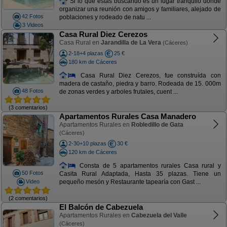
Si lo que estás buscando es un lugar tranquilo donde
organizar una reunión con amigos y familiares, alejado de
42 Fotos
poblaciones y rodeado de natu ...
3 Videos
Casa Rural Diez Cerezos
Casa Rural en
Jarandilla de La Vera
(Cáceres)
2-18+4 plazas
25 €
180 km de Cáceres
Casa Rural Diez Cerezos, fue construída con
madera de castaño, piedra y barro. Rodeada de 15. 000m
48 Fotos
de zonas verdes y arboles frutales, cuent ...
(3 comentarios)
Apartamentos Rurales Casa Manadero
Apartamentos Rurales en
Robledillo de Gata
(Cáceres)
2-30+10 plazas
30 €
120 km de Cáceres
Consta de 5 apartamentos rurales Casa rural y
50 Fotos
Casita Rural Adaptada, Hasta 35 plazas. Tiene un
Video
pequeño mesón y Restaurante tapearía con Gast ...
(2 comentarios)
El Balcón de Cabezuela
Apartamentos Rurales en
Cabezuela del Valle
(Cáceres)