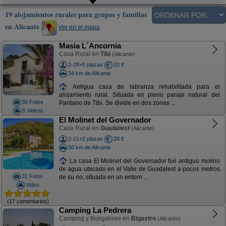
19 alojamientos rurales para grupos y familias
en Alicante
Ver en el mapa
Masia L´Ancornia
Casa Rural en
Tibi
(Alicante)
2-28+5 plazas
20 €
34 km de Alicante
Antigua casa de labranza rehabilitada para el
alojamiento rural. Situada en pleno paraje natural del
30 Fotos
Pantano de Tibi. Se divide en dos zonas ...
5 Videos
El Molinet del Governador
Casa Rural en
Guadalest
(Alicante)
2-21+2 plazas
28 €
50 km de Alicante
La casa El Molinet del Governador fué antiguo molino
de agua ubicado en el Valle de Guadalest a pocos metros
31 Fotos
de su rio, situada en un entorn ...
Video
(17 comentarios)
Camping La Pedrera
Camping y Bungalows en
Bigastro
(Alicante)