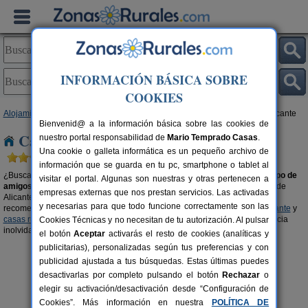
INFORMACIÓN BÁSICA SOBRE
COOKIES
Alojamientos
>
Casas rurales para grupos
>
Comunidad Valenciana
> Alicante
Bienvenid@ a la información básica sobre las cookies de
Casas rurales para grupos en Alicante
nuestro portal responsabilidad de
Mario Temprado Casas
.
Una cookie o galleta informática es un pequeño archivo de
información que se guarda en tu pc, smartphone o tablet al
¿Buscas una casa rural en
Alicante
para disfrutar en
familia
o con tu
grupo de
visitar el portal. Algunas son nuestras y otras pertenecen a
amigos o amigas
? Organiza tu viaje con tu gente en el alojamiento rural de
empresas externas que nos prestan servicios. Las activadas
Alicante que más se ajuste a las características de tu grupo. También, te
y necesarias para que todo funcione correctamente son las
recomendamos visitar las secciones de
casas rurales con piscina en Alicante
y
casas rurales en el campo en Alicante
para que podáis vivir una experiencia
Cookies Técnicas y no necesitan de tu autorización. Al pulsar
inolvidable en buena compañía.
el botón
Aceptar
activarás el resto de cookies (analíticas y
publicitarias), personalizadas según tus preferencias y con
publicidad ajustada a tus búsquedas. Estas últimas puedes
desactivarlas por completo pulsando el botón
Rechazar
o
elegir su activación/desactivación desde “Configuración de
Cookies”. Más información en nuestra
POLÍTICA DE