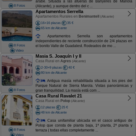
árabe. Situada a las afueras de Banyeres de Mariola
8 Fotos
(Alicante), y aunque dentro del c ...
Apartamentos Serrella
Apartamentos Rurales en
Benimantell
(Alicante)
16+16 plazas
35 €
65 km de Alicante
Apartamentos Serrella son apartamentos
independientes de reciente construcción de 2/4 plazas en
8 Fotos
el bonito Valle de Guadalest. Rodeados de mo ...
Video
Masia S. Joaquín I y II
Casa Rural en
Agres
(Alicante)
2-30+9 plazas
40 €
80 km de Alicante
Antigua masía rehabilitada situada a los pies del
Parque Natural de Sierra Marola. Vistas panorámicas y
8 Fotos
gran tranquilidad. La masía está com ...
Casa Rural Ravalet 21
Casa Rural en
Polop
(Alicante)
12 plazas
25 €
48 km de Alicante
Casa unifamiliar ubicada en el casco antiguo de
Polop que consta de planta baja, 1ª planta, 2ª planta y
8 Fotos
terraza ( todas ellas completamente ...
Video