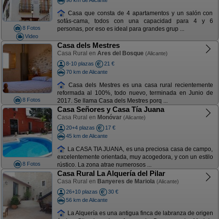
Casa que consta de 4 apartamentos y un salón con
sofás-cama, todos con una capacidad para 4 y 6
8 Fotos
personas, por eso es ideal para grandes grup ...
Video
Casa dels Mestres
Casa Rural en
Ares del Bosque
(Alicante)
8-10 plazas
21 €
70 km de Alicante
Casa dels Mestres es una casa rural recientemente
reformada al 100%, todo nuevo, terminada en Junio de
8 Fotos
2017. Se llama Casa dels Mestres porq ...
Casa Señores y Casa Tía Juana
Casa Rural en
Monóvar
(Alicante)
20+4 plazas
17 €
45 km de Alicante
La CASA TIA JUANA, es una preciosa casa de campo,
excelentemente orientada, muy acogedora, y con un estilo
8 Fotos
rústico. La zona atrae numerosos ...
Casa Rural La Alquería del Pilar
Casa Rural en
Banyeres de Mariola
(Alicante)
26+10 plazas
30 €
56 km de Alicante
La Alquería es una antigua finca de labranza de origen