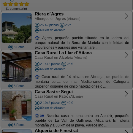
(1 comentario)
Riera d´Agres
Albergue en
Agres
(Alicante)
25-42 plazas
25 €
60 km de Alicante
Agres, pequeño pueblo situado en la ladera del
parque natural de la Serra de Mariola con infinidad de
8 Fotos
excursiones y parajes que visitar: are ...
Casa Rural La Llar d´Aitana
Casa Rural en
Alcoleja
(Alicante)
2-14+2 plazas
28 €
66 km de Alicante
Casa rural de 14 plazas en Alcoleja, un pueblo de
montaña cerca del mar Mediterráneo, de Categoría
8 Fotos
Superior, dispone de cinco habitaciones c ...
Casa Sastre Segui
Casa Rural en
Patró
(Alicante)
2-10+2 plazas
40 €
80 km de Alicante
Nuestra casa se encuentra en Alpatró, pequeño
pueblo de La Vall de Gallinera, (Alicante). En plena
8 Fotos
montaña y a 30 km de la playa. Parece inc ...
Alquería de Finestrat