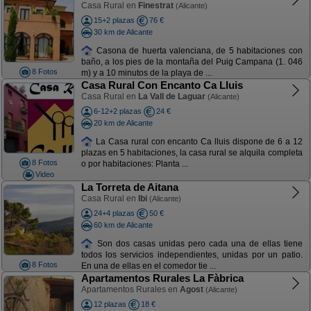
Casa Rural en
Finestrat
(Alicante)
15+2 plazas
76 €
30 km de Alicante
Casona de huerta valenciana, de 5 habitaciones con
baño, a los pies de la montaña del Puig Campana (1. 046
8 Fotos
m) y a 10 minutos de la playa de ...
Casa Rural Con Encanto Ca Lluis
Casa Rural en
La Vall de Laguar
(Alicante)
6-12+2 plazas
24 €
20 km de Alicante
La Casa rural con encanto Ca lluis dispone de 6 a 12
plazas en 5 habitaciones, la casa rural se alquila completa
8 Fotos
o por habitaciones: Planta ...
Video
La Torreta de Aitana
Casa Rural en
Ibi
(Alicante)
24+4 plazas
50 €
60 km de Alicante
Son dos casas unidas pero cada una de ellas tiene
todos los servicios independientes, unidas por un patio.
8 Fotos
En una de ellas en el comedor tie ...
Apartamentos Rurales La Fàbrica
Apartamentos Rurales en
Agost
(Alicante)
12 plazas
18 €