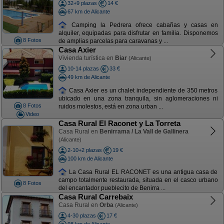
32+9 plazas
14 €
67 km de Alicante
Camping la Pedrera ofrece cabañas y casas en
alquiler, equipadas para disfrutar en familia. Disponemos
8 Fotos
de amplias parcelas para caravanas y ...
Casa Axier
Vivienda turística en
Biar
(Alicante)
10-14 plazas
33 €
49 km de Alicante
Casa Axier es un chalet independiente de 350 metros
ubicado en una zona tranquila, sin aglomeraciones ni
8 Fotos
ruidos molestos, está en zona urban ...
Video
Casa Rural El Raconet y La Torreta
Casa Rural en
Benirrama / La Vall de Gallinera
(Alicante)
2-10+2 plazas
19 €
100 km de Alicante
La Casa Rural EL RACONET es una antigua casa de
campo totalmente restaurada, situada en el casco urbano
8 Fotos
del encantador pueblecito de Benirra ...
Casa Rural Carrebaix
Casa Rural en
Orba
(Alicante)
4-30 plazas
17 €
98 km de Alicante