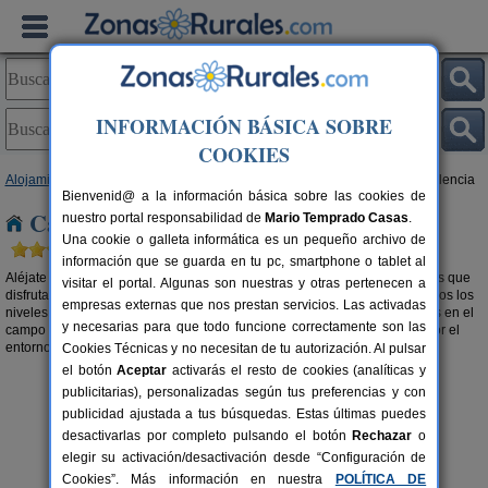
INFORMACIÓN BÁSICA SOBRE
COOKIES
Alojamientos
>
Casas rurales en el campo
>
Comunidad Valenciana
> Valencia
Bienvenid@ a la información básica sobre las cookies de
Casas rurales en el campo en Valencia
nuestro portal responsabilidad de
Mario Temprado Casas
.
Una cookie o galleta informática es un pequeño archivo de
información que se guarda en tu pc, smartphone o tablet al
Aléjate de la la polución y del mundanal ruido y relájate con los beneficios que
visitar el portal. Algunas son nuestras y otras pertenecen a
disfrutar de una
casa rural en el campo en Valencia
te proporciona a todos los
empresas externas que nos prestan servicios. Las activadas
niveles. Desconecta del día a día y opta por alojamientos rurales aislados en el
y necesarias para que todo funcione correctamente son las
campo o
casas rurales en la montaña en Valencia
y haz una excursión por el
entorno. El aire puro tiene muchos más beneficios de los que imaginas.
Cookies Técnicas y no necesitan de tu autorización. Al pulsar
el botón
Aceptar
activarás el resto de cookies (analíticas y
publicitarias), personalizadas según tus preferencias y con
publicidad ajustada a tus búsquedas. Estas últimas puedes
desactivarlas por completo pulsando el botón
Rechazar
o
elegir su activación/desactivación desde “Configuración de
Cookies”. Más información en nuestra
POLÍTICA DE