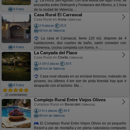
La Finca San Agustín, con una Masía del siglo XVIII, se
encuentra entre Ontinyent y Fontanars del Aforins, a 1 hora
8 Fotos
de la ciudad de Valencia ...
Casa Rural El Carrascal
Casa Rural en
Anna
(Valencia)
2-8 plazas
25 €
60 km de Valencia
La casa el Carrascal, tiene 120 m2, dispone de 4
habitaciones, dos cuartos de baño, salón comedor con
8 Fotos
chimenea, cocina completa con horno, n ...
La Canyada del Flaco
Casa Rural en
Chella
(Valencia)
3-20+2 plazas
30 €
90 km de Valencia
Casa rural situada en un enclave boscoso, rodeado de
pinares, los últimos 4 km son de pista forestal hay que ir
8 Fotos
despacito con el turismo. Ma ...
(2 comentarios)
Complejo Rural Entre Viejos Olivos
Complejo Rural en
Benicolet
(Valencia)
2-6+1 plazas
40 €
86 km de Valencia
El Complejo Rural Entre Viejos Olivos es un pequeño
Resort a pie de montaña y en plena naturaleza compueto