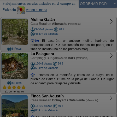
9 alojamientos rurales aislados en el campo en
Valencia
Ver en el mapa
Molino Galán
Casa Rural en
Alborache
(Valencia)
3-50+4 plazas
28 €
43 km de Valencia
El caserón, un antiguo molino harinero de
principios del S. XIX fue también fábrica de papel, en la
8 Fotos
finca se instaló una de las primeras máq ...
La Falaguera
Camping y Bungalows en
Barx
(Valencia)
120+2 plazas
24 €
65 km de Valencia
Estamos en la montaña y cerca de la playa, en el
pueblo de Barx a 15 km de la playa de Gandía. Un lugar
8 Fotos
de encanto para relajarse y disfruta ...
(1 comentario)
Finca San Agustín
Casa Rural en
Ontinyent / Onteniente
(Valencia)
16+10 plazas
50 €
85 km de Valencia