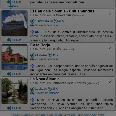
8 Fotos
por cabañas de madera completamen ...
Video
El Cau dels Somnis - Culusmundus
Casa Rural en
La Cuevarruz
(Valencia)
4-10+4 plazas
31 €
80 km de Valencia
El Cau dels Somnis (Culusmundus), se postula
como un espacio íntimo, recoleto, construido por y para el
8 Fotos
silencio y la tranquilidad. Un espac ...
Casa Rotja
Casa Rural en
Bellús
(Valencia)
16 plazas
34 €
70 km de Valencia
Casa Rural independiente, donde podrás degustar de
un lugar con una magia especial, viviendo momentos
8 Fotos
inolvidables en plena naturaleza… El a ...
La Nova Alcudia
Casa Rural en
Fontanras dels Alforins
(Valencia)
11 plazas
35 €
105 km de Valencia
Masia enclava en la llamada pequeña Toscana
Valenciana. La Nova Alcudia es una finca típica
8 Fotos
Valenciana con 200 años de antigüedad. Cuenta co ...
Casas rurales en el campo en Valencia
desde
24
€ persona/noche.