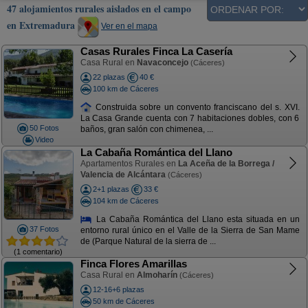
47 alojamientos rurales aislados en el campo
en Extremadura
Ver en el mapa
Casas Rurales Finca La Casería
Casa Rural en
Navaconcejo
(Cáceres)
22 plazas
40 €
100 km de Cáceres
Construida sobre un convento franciscano del s. XVI.
La Casa Grande cuenta con 7 habitaciones dobles, con 6
50 Fotos
baños, gran salón con chimenea, ...
Video
La Cabaña Romántica del Llano
Apartamentos Rurales en
La Aceña de la Borrega /
Valencia de Alcántara
(Cáceres)
2+1 plazas
33 €
104 km de Cáceres
La Cabaña Romántica del Llano esta situada en un
37 Fotos
entorno rural único en el Valle de la Sierra de San Mame
de (Parque Natural de la sierra de ...
(1 comentario)
Finca Flores Amarillas
Casa Rural en
Almoharín
(Cáceres)
12-16+6 plazas
50 km de Cáceres