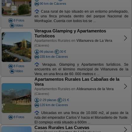
90 km de Cáceres
Casa rural de lujo situado en un entorno privilegiado,
en una finca privada dentro del parque Nacional de
8 Fotos
Monfragüe. Cuenta con todos los se ...
Video
Veragua Glamping y Apartamentos
Turísticos
Apartamentos Rurales en
Villanueva de La Vera
(Cáceres)
96 plazas
30 €
155 km de Cáceres
Veragua. Glamping y Apartamentos turísticos. Se
8 Fotos
encuentra en el término municipal de Villanueva de la
Video
Vera, en una finca de 60. 000 metros c ...
Apartamentos Rurales Las Cabañas de la
Vera
Apartamentos Rurales en
Aldeanueva de la Vera
(Cáceres)
2-29 plazas
21 €
120 km de Cáceres
Ubicadas en una finca de 10.000 m2, al paso de la
8 Fotos
ruta del emperador Carlos V hacia el Monasterio de Yuste.
El complejo está situado a 600m ...
Casas Rurales Las Cuevas