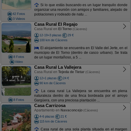
Si lo que estás buscando es un lugar tranquilo donde
organizar una reunión con amigos y familiares, alejado de
42 Fotos
poblaciones y rodeado de natu ...
3 Videos
Casa Rural El Regajo
Casa Rural en
El Torno
(Cáceres)
12-19+3 plazas
29 €
100 km de Cáceres
El alojamiento se encuentra en El Valle del Jerte, en el
municipio de El Torno (dentro de casco urbano). Se trata
8 Fotos
de un lugar montañoso, a 5 ...
Video
Casa Rural La Vallejera
Casa Rural en
Tejeda de Tietar
(Cáceres)
12+1 plazas
24 €
90 km de Cáceres
La casa rural La Vallejera se encuentra en plena
naturaleza dentro de una finca bordeada por el arroyo
8 Fotos
Gargüera, con una preciosa plantación ...
Casa Carrizosa
Apartamento en
Navaconcejo
(Cáceres)
4-6 plazas
21 €
115 km de Cáceres
Casa rural de una sola planta situada en el margen