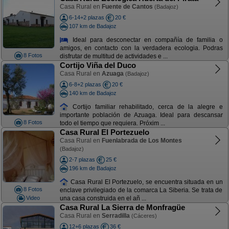
Casa Rural en
Fuente de Cantos
(Badajoz)
6-14+2 plazas
20 €
107 km de Badajoz
Ideal para desconectar en compañía de familia o
amigos, en contacto con la verdadera ecologia. Podras
8 Fotos
disfrutar de multitud de actividades e ...
Cortijo Viña del Duco
Casa Rural en
Azuaga
(Badajoz)
6-8+2 plazas
20 €
140 km de Badajoz
Cortijo familiar rehabilitado, cerca de la alegre e
importante población de Azuaga. Ideal para descansar
8 Fotos
todo el tiempo que requiera. Próxim ...
Casa Rural El Portezuelo
Casa Rural en
Fuenlabrada de Los Montes
(Badajoz)
2-7 plazas
25 €
196 km de Badajoz
Casa Rural El Portezuelo, se encuentra situada en un
8 Fotos
enclave privilegiado de la comarca La Siberia. Se trata de
Video
una casa construida en el añ ...
Casa Rural La Sierra de Monfragüe
Casa Rural en
Serradilla
(Cáceres)
12+6 plazas
36 €