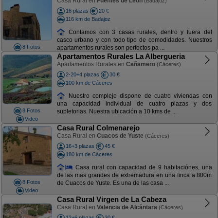
Casa Rural en
Fuentes de León
(Badajoz)
16 plazas
20 €
116 km de Badajoz
Contamos con 3 casas rurales, dentro y fuera del
casco urbano y con todo tipo de comodidades. Nuestros
8 Fotos
apartamentos rurales son perfectos pa ...
Apartamentos Rurales La Albergueria
Apartamentos Rurales en
Cañamero
(Cáceres)
2-20+4 plazas
30 €
100 km de Cáceres
Nuestro complejo dispone de cuatro viviendas con
una capacidad individual de cuatro plazas y dos
8 Fotos
supletorias. Nuestra ubicación a 10 kms de ...
Video
Casa Rural Colmenarejo
Casa Rural en
Cuacos de Yuste
(Cáceres)
16+3 plazas
45 €
180 km de Cáceres
Casa rural con capacidad de 9 habitaciónes, una
de las mas grandes de extremadura en una finca a 800m
8 Fotos
de Cuacos de Yuste. Es una de las casa ...
Video
Casa Rural Virgen de La Cabeza
Casa Rural en
Valencia de Alcántara
(Cáceres)
12+6 plazas
30 €