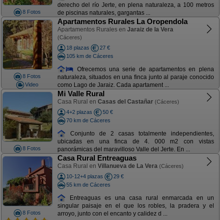
derecho del río Jerte, en plena naturaleza, a 100 metros
8 Fotos
de piscinas naturales, gargantas ...
Apartamentos Rurales La Oropendola
Apartamentos Rurales en
Jaraiz de la Vera
(Cáceres)
18 plazas
27 €
105 km de Cáceres
Ofrecemos una serie de apartamentos en plena
8 Fotos
naturaleza, situados en una finca junto al paraje conocido
Video
como Lago de Jaraiz. Cada apartament ...
Mi Valle Rural
Casa Rural en
Casas del Castañar
(Cáceres)
4+2 plazas
50 €
70 km de Cáceres
Conjunto de 2 casas totalmente independientes,
ubicadas en una finca de 4. 000 m2 con vistas
8 Fotos
panorámicas del maravilloso Valle del Jerte. En ...
Casa Rural Entreaguas
Casa Rural en
Villanueva de La Vera
(Cáceres)
10-12+4 plazas
29 €
55 km de Cáceres
Entreaguas es una casa rural enmarcada en un
singular paisaje en el que los robles, la pradera y el
8 Fotos
arroyo, junto con el encanto y calidez d ...