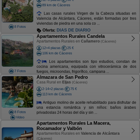
89 km de Cáceres
Las casas rurales Virgen de la Cabeza situadas en
Valencia de Alcántara, Cáceres, están formadas por tres
viviendas de piedra en una sola co ...
8 Fotos
DIAS DE DIARIO
Oferta:
Apartamentos Rurales Candela
Apartamentos Rurales en
Cañamero
(Cáceres)
12+4 plazas
25 €
106 km de Cáceres
Los apartamentos son tipo estudios, constan de
cocina americana, equipada con vitrocerámica de dos
7 Fotos
fuegos, microondas, frigorífico, campana ...
Almazara de San Pedro
Casa Rural en
Eljas
(Cáceres)
2-14+2 plazas
75 €
113 km de Cáceres
Antiguo molino de aceite rehabilitado para disfrutar de
una estancia romántica y sin niños: baños árabes
8 Fotos
privadoslas 24 horas del día y sin ...
Video
Apartamentos Rurales La Macera,
Rocamador y Valbón
Apartamentos Rurales en
Valencia de Alcántara
(Cáceres)