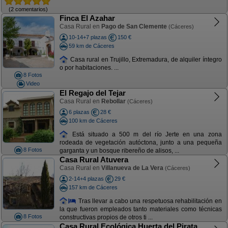
(2 comentarios)
Finca El Azahar
Casa Rural en
Pago de San Clemente
(Cáceres)
10-14+7 plazas
150 €
59 km de Cáceres
Casa rural en Trujillo, Extremadura, de alquiler íntegro
o por habitaciones. ...
8 Fotos
Video
El Regajo del Tejar
Casa Rural en
Rebollar
(Cáceres)
6 plazas
28 €
100 km de Cáceres
Está situado a 500 m del río Jerte en una zona
rodeada de vegetación autóctona, junto a una pequeña
8 Fotos
garganta y un bosque ribereño de alisos, ...
Casa Rural Atuvera
Casa Rural en
Villanueva de La Vera
(Cáceres)
2-14+4 plazas
29 €
157 km de Cáceres
Tras llevar a cabo una respetuosa rehabilitación en
la que fueron empleados tanto materiales como técnicas
8 Fotos
constructivas propios de otros ti ...
Casa Rural Ecológica Huerta del Pirata