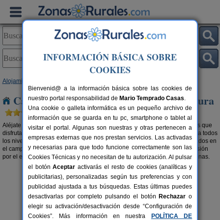
INFORMACIÓN BÁSICA SOBRE
COOKIES
Alojamientos
>
Casas rurales en el campo
> Extremadura
Bienvenid@ a la información básica sobre las cookies de
Casas rurales en el campo en Extremadura
nuestro portal responsabilidad de
Mario Temprado Casas
.
Una cookie o galleta informática es un pequeño archivo de
información que se guarda en tu pc, smartphone o tablet al
Aléjate de la la polución y del mundanal ruido y relájate con los beneficios que
visitar el portal. Algunas son nuestras y otras pertenecen a
disfrutar de una
casa rural en el campo en Extremadura
te proporciona a todos
empresas externas que nos prestan servicios. Las activadas
los niveles. Desconecta del día a día y opta por alojamientos rurales aislados en
y necesarias para que todo funcione correctamente son las
el campo o
casas rurales en la montaña en Extremadura
y haz una excursión
por el entorno. El aire puro tiene muchos más beneficios de los que imaginas.
Cookies Técnicas y no necesitan de tu autorización. Al pulsar
el botón
Aceptar
activarás el resto de cookies (analíticas y
publicitarias), personalizadas según tus preferencias y con
publicidad ajustada a tus búsquedas. Estas últimas puedes
desactivarlas por completo pulsando el botón
Rechazar
o
elegir su activación/desactivación desde “Configuración de
Cookies”. Más información en nuestra
POLÍTICA DE