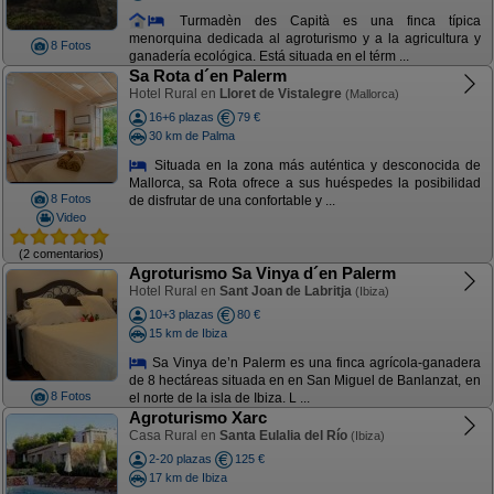
Turmadèn des Capità es una finca típica
menorquina dedicada al agroturismo y a la agricultura y
8 Fotos
ganadería ecológica. Está situada en el térm ...
Sa Rota d´en Palerm
Hotel Rural en
Lloret de Vistalegre
(Mallorca)
16+6 plazas
79 €
30 km de Palma
Situada en la zona más auténtica y desconocida de
Mallorca, sa Rota ofrece a sus huéspedes la posibilidad
8 Fotos
de disfrutar de una confortable y ...
Video
(2 comentarios)
Agroturismo Sa Vinya d´en Palerm
Hotel Rural en
Sant Joan de Labritja
(Ibiza)
10+3 plazas
80 €
15 km de Ibiza
Sa Vinya de’n Palerm es una finca agrícola-ganadera
de 8 hectáreas situada en en San Miguel de Banlanzat, en
8 Fotos
el norte de la isla de Ibiza. L ...
Agroturismo Xarc
Casa Rural en
Santa Eulalia del Río
(Ibiza)
2-20 plazas
125 €
17 km de Ibiza