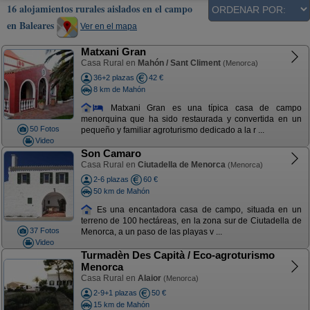
16 alojamientos rurales aislados en el campo
en Baleares
Ver en el mapa
Matxani Gran
Casa Rural en
Mahón / Sant Climent
(Menorca)
36+2 plazas
42 €
8 km de Mahón
Matxani Gran es una típica casa de campo
menorquina que ha sido restaurada y convertida en un
50 Fotos
pequeño y familiar agroturismo dedicado a la r ...
Video
Son Camaro
Casa Rural en
Ciutadella de Menorca
(Menorca)
2-6 plazas
60 €
50 km de Mahón
Es una encantadora casa de campo, situada en un
terreno de 100 hectáreas, en la zona sur de Ciutadella de
37 Fotos
Menorca, a un paso de las playas v ...
Video
Turmadèn Des Capità / Eco-agroturismo
Menorca
Casa Rural en
Alaior
(Menorca)
2-9+1 plazas
50 €
15 km de Mahón