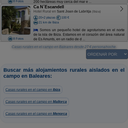
8 Fotos
200 hectáreas muy cerca del mar e ...
Ca N´Escandell
Hotel Rural en
Sant Joan de Labritja
(Ibiza)
20+2 plazas
100 €
21 km de Ibiza
Somos un pequeño hotel de agroturismo en el norte
de la isla de Ibiza. Estamos en el corazón del área natural
8 Fotos
de Es Amunts, en un radio de d ...
Casas rurales en el campo en Baleares
desde
27
€ persona/noche.
Buscar más alojamientos rurales aislados en el
campo en Baleares:
Casas rurales en el campo en
Ibiza
Casas rurales en el campo en
Mallorca
Casas rurales en el campo en
Menorca