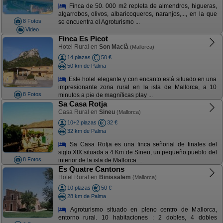
Finca de 50. 000 m2 repleta de almendros, higueras,
algarrobos, olivos, albaricoqueros, naranjos,..., en la que
8 Fotos
se encuentra el Agroturismo ...
Video
Finca Es Picot
Hotel Rural en
Son Macià
(Mallorca)
14 plazas
50 €
50 km de Palma
Este hotel elegante y con encanto está situado en una
impresionante zona rural en la isla de Mallorca, a 10
8 Fotos
minutos a pie de magníficas play ...
Sa Casa Rotja
Casa Rural en
Sineu
(Mallorca)
10+2 plazas
32 €
32 km de Palma
Sa Casa Rotja es una finca señorial de finales del
siglo XIX situada a 4 Km de Sineu, un pequeño pueblo del
8 Fotos
interior de la isla de Mallorca. ...
Es Quatre Cantons
Hotel Rural en
Binissalem
(Mallorca)
10 plazas
50 €
28 km de Palma
Agroturismo situado en pleno centro de Mallorca,
entorno rural. 10 habitaciones : 2 dobles, 4 dobles