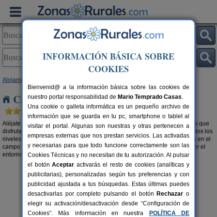
INFORMACIÓN BÁSICA SOBRE
COOKIES
Alojamientos
>
Casas rurales en el campo
> Baleares
Bienvenid@ a la información básica sobre las cookies de
Casas rurales en el campo en Baleares
nuestro portal responsabilidad de
Mario Temprado Casas
.
Una cookie o galleta informática es un pequeño archivo de
información que se guarda en tu pc, smartphone o tablet al
Aléjate de la la polución y del mundanal ruido y relájate con los beneficios que
visitar el portal. Algunas son nuestras y otras pertenecen a
disfrutar de una
casa rural en el campo en Baleares
te proporciona a todos los
empresas externas que nos prestan servicios. Las activadas
niveles. Desconecta del día a día y opta por alojamientos rurales aislados en el
y necesarias para que todo funcione correctamente son las
campo o
casas rurales en la montaña en Baleares
y haz una excursión por el
entorno. El aire puro tiene muchos más beneficios de los que imaginas.
Cookies Técnicas y no necesitan de tu autorización. Al pulsar
el botón
Aceptar
activarás el resto de cookies (analíticas y
publicitarias), personalizadas según tus preferencias y con
publicidad ajustada a tus búsquedas. Estas últimas puedes
desactivarlas por completo pulsando el botón
Rechazar
o
elegir su activación/desactivación desde “Configuración de
Cookies”. Más información en nuestra
POLÍTICA DE