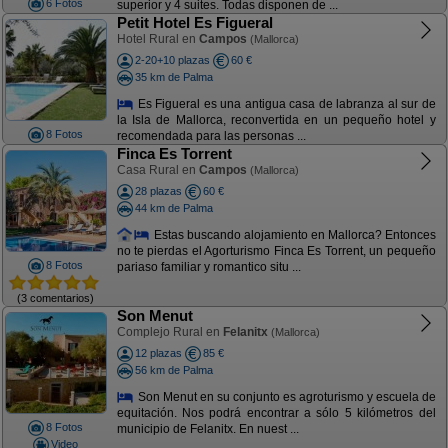
6 Fotos
superior y 4 suites. Todas disponen de ...
Petit Hotel Es Figueral
Hotel Rural en
Campos
(Mallorca)
2-20+10 plazas
60 €
35 km de Palma
Es Figueral es una antigua casa de labranza al sur de
la Isla de Mallorca, reconvertida en un pequeño hotel y
8 Fotos
recomendada para las personas ...
Finca Es Torrent
Casa Rural en
Campos
(Mallorca)
28 plazas
60 €
44 km de Palma
Estas buscando alojamiento en Mallorca? Entonces
no te pierdas el Agorturismo Finca Es Torrent, un pequeño
8 Fotos
pariaso familiar y romantico situ ...
(3 comentarios)
Son Menut
Complejo Rural en
Felanitx
(Mallorca)
12 plazas
85 €
56 km de Palma
Son Menut en su conjunto es agroturismo y escuela de
equitación. Nos podrá encontrar a sólo 5 kilómetros del
8 Fotos
municipio de Felanitx. En nuest ...
Video