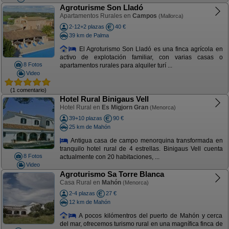
Agroturisme Son Lladó
Apartamentos Rurales en
Campos
(Mallorca)
2-12+2 plazas
40 €
39 km de Palma
El Agroturismo Son Lladó es una finca agrícola en
activo de explotación familiar, con varias casas o
8 Fotos
apartamentos rurales para alquiler turí ...
Video
(1 comentario)
Hotel Rural Binigaus Vell
Hotel Rural en
Es Migjorn Gran
(Menorca)
39+10 plazas
90 €
25 km de Mahón
Antigua casa de campo menorquina transformada en
tranquilo hotel rural de 4 estrellas. Binigaus Vell cuenta
8 Fotos
actualmente con 20 habitaciones, ...
Video
Agroturismo Sa Torre Blanca
Casa Rural en
Mahón
(Menorca)
2-4 plazas
27 €
12 km de Mahón
A pocos kilómentros del puerto de Mahón y cerca
del mar, ofrecemos turismo rural en una magnífica finca de