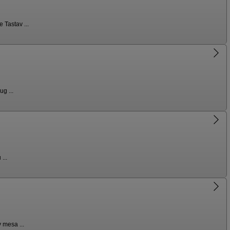
 Tastav ...
g ...
...
 mesa ...