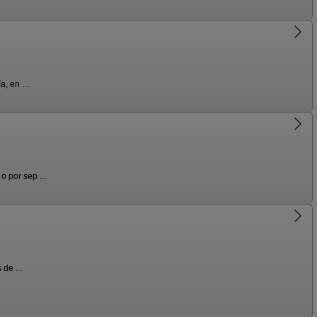
, en ...
 por sep ...
de ...