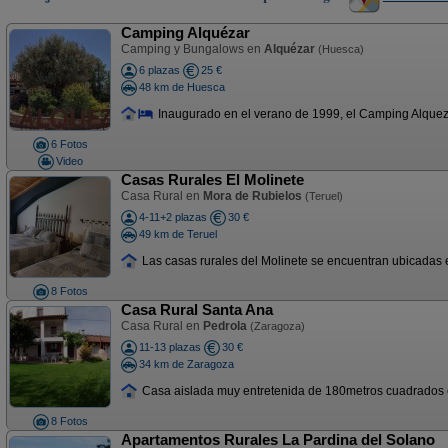
Camping Alquézar
Camping y Bungalows en
Alquézar
(Huesca)
6 plazas
25 €
48 km de Huesca
Inaugurado en el verano de 1999, el Camping Alquezar
6 Fotos
Video
Casas Rurales El Molinete
Casa Rural en
Mora de Rubielos
(Teruel)
4-11+2 plazas
30 €
49 km de Teruel
Las casas rurales del Molinete se encuentran ubicadas 
8 Fotos
Casa Rural Santa Ana
Casa Rural en
Pedrola
(Zaragoza)
11-13 plazas
30 €
34 km de Zaragoza
Casa aislada muy entretenida de 180metros cuadrados con 
8 Fotos
Apartamentos Rurales La Pardina del Solano