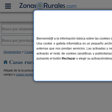
Bienvenid@ a la información básica sobre las cookies 
Una cookie o galleta informática es un pequeño archiv
externas que nos prestan servicios. Las activadas y n
Alojamientos
>
Casas rurales en el campo
> Aragón
activarás el resto de cookies (analíticas y publicita
pulsando el botón
Rechazar
o elegir su activación/de
Casas rurales en el campo en Aragón
Aléjate de la la polución y del mundanal ruido y relájate con los beneficios que 
campo o
casas rurales en la montaña en Aragón
y haz una excursión por el ent
zos
Fonda Josefina
8 pers.
10 pe