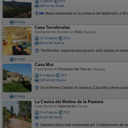
12 plazas
20 €
200 km de Teruel
Masía restaurada en la comarca del Matarraña, a 50 m
8 Fotos
Casa Torrebruñac
Apartamentos Rurales en
Palo
(Huesca)
12-22 plazas
20 €
96 km de Huesca
Torrebruñac, especial para grupos, está situada en pleno
8 Fotos
Casa Mur
Casa Rural en
Foradada del Toscar
(Huesca)
8+4 plazas
20 €
130 km de Huesca
En el Pirineo Central, en Huesca, Casa Mur, ofrece a sus 
8 Fotos
La Casica del Molino de la Pastora
Casa Rural en
Valacloche
(Teruel)
2-4+2 plazas
25 €
21 km de Teruel
Nuestra casica está compuesta por 2 habitaciones de mat