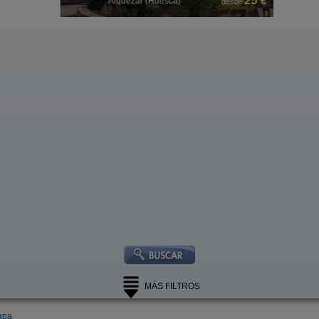
 €
25 €
Alquézar (Huesca)
desde
MÁS FILTROS
apa