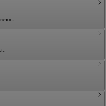
ismo, e ...
 ...
..