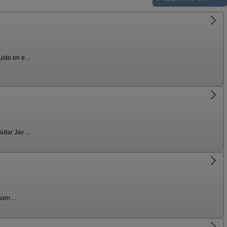
do en e ...
dar Jav ...
rn ...