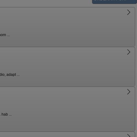
rn ...
o, adapt ...
hab ...