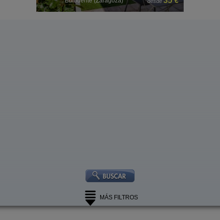
 €
35 €
Bulbuente (Zaragoza)
desde
MÁS FILTROS