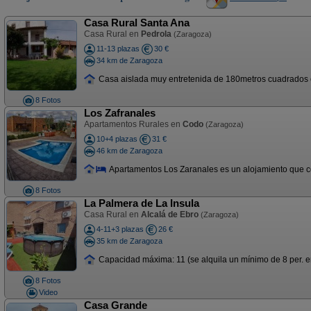
Casa Rural Santa Ana
Casa Rural en
Pedrola
(Zaragoza)
11-13 plazas
30 €
34 km de Zaragoza
Casa aislada muy entretenida de 180metros cuadrados con 
8 Fotos
Los Zafranales
Apartamentos Rurales en
Codo
(Zaragoza)
10+4 plazas
31 €
46 km de Zaragoza
Apartamentos Los Zaranales es un alojamiento que con
8 Fotos
La Palmera de La Insula
Casa Rural en
Alcalá de Ebro
(Zaragoza)
4-11+3 plazas
26 €
35 km de Zaragoza
Capacidad máxima: 11 (se alquila un mínimo de 8 per. en
8 Fotos
Video
Casa Grande