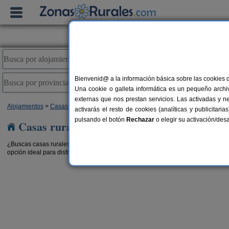
Bienvenid@ a la información básica sobre las cookies 
Una cookie o galleta informática es un pequeño archiv
externas que nos prestan servicios. Las activadas y n
Alojamientos
>
Casas rurales con piscina
>
Aragón
> Zaragoza
activarás el resto de cookies (analíticas y publicita
pulsando el botón
Rechazar
o elegir su activación/de
Casas rurales con piscina en Zaragoza
¿Buscas casas rurales con piscina en Zaragoza? Disfruta del buen tiempo con a
opción ideal para disfrutar de las ventajas de las
casas rurales para grupos en 
ina
Casa Rural Santa Ana
23 pers.
11-13 pe