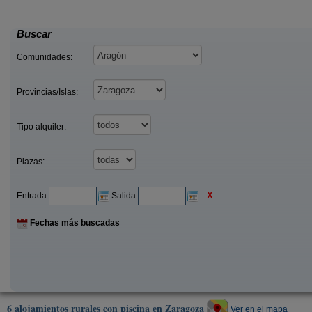
25 €
30
Pedrola (Zaragoza)
desde
desde
Buscar
Comunidades:
Provincias/Islas:
Tipo alquiler:
Plazas:
X
Entrada:
Salida:
Fechas más buscadas
6 alojamientos rurales con piscina en Zaragoza
Ver en el mapa