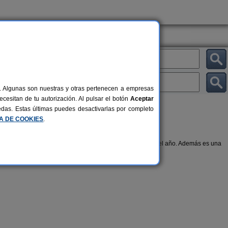
al. Algunas son nuestras y otras pertenecen a empresas
cesitan de tu autorización. Al pulsar el botón
Aceptar
uedas. Estas últimas puedes desactivarlas por completo
CA DE COOKIES
.
 piscina climatizada
, para disfrutar en cualquier época del año. Además es una
racticar turismo rural.
La Era de San Juan
Casa Rural
2-12 pers.