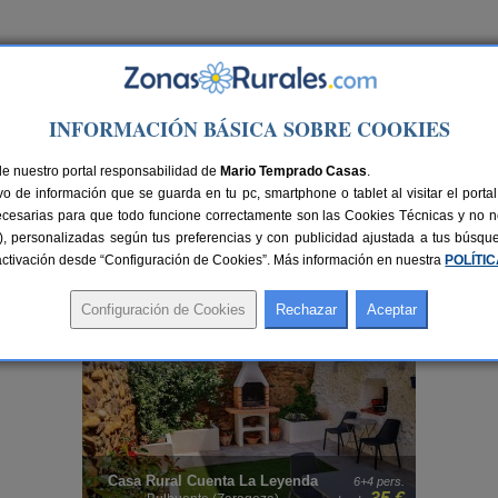
Ir a Versión PC
INFORMACIÓN BÁSICA SOBRE COOKIES
de nuestro portal responsabilidad de
Mario Temprado Casas
.
o de información que se guarda en tu pc, smartphone o tablet al visitar el port
ecesarias para que todo funcione correctamente son las Cookies Técnicas y no ne
rias), personalizadas según tus preferencias y con publicidad ajustada a tus búsq
sactivación desde “Configuración de Cookies”. Más información en nuestra
POLÍTI
migos, familiares o en pareja. Aquí también encontrarás algunos
alojamientos con
Zaragoza
en un entorno privado, elegante y placentero. Una reconfortante forma de p
Casa Rural Cuenta La Leyenda
rs.
6+4 pers.