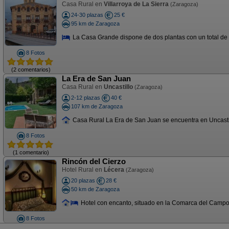
Casa Rural en
Villarroya de La Sierra
(Zaragoza)
24-30 plazas
25 €
95 km de Zaragoza
La Casa Grande dispone de dos plantas con un total de 6 h
8 Fotos
(2 comentarios)
La Era de San Juan
Casa Rural en
Uncastillo
(Zaragoza)
2-12 plazas
40 €
107 km de Zaragoza
Casa Rural La Era de San Juan se encuentra en Uncastill
8 Fotos
(1 comentario)
Rincón del Cierzo
Hotel Rural en
Lécera
(Zaragoza)
20 plazas
28 €
50 km de Zaragoza
Hotel con encanto, situado en la Comarca del Campo de
8 Fotos