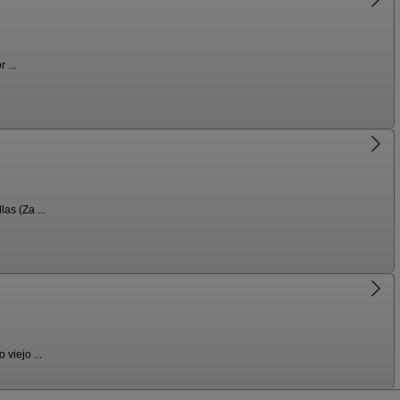
 ...
as (Za ...
viejo ...