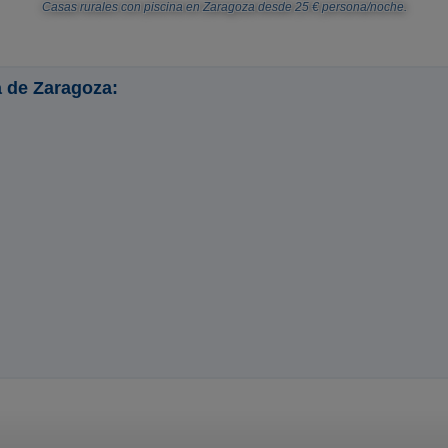
Casas rurales con piscina en Zaragoza
desde
25
€ persona/noche.
a de Zaragoza: