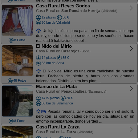
de forma sostenible con materiales a ...
Casa Rural Reyes Godos
Casa Rural en
San Román de Hornija
(Valladolid)
12 plazas
30 €
50 km de Valladolid
Un lujo histórico para pasar un fin de semana a cuerpo
de rey, donde el tiempo se detiene y los sueños se hacen
8 Fotos
realidad.5 habitaciones dobl ...
El Nido del Mirlo
Casa Rural en
Casarejos
(Soria)
14 plazas
35 €
58 km de Soria
El Nido del Mirlo es una casa tradicional de nuestra
tierra. Fachada de piedra y barro con dos grandes
48 Fotos
balconadas. Distribuida en tres plant ...
Mansio de La Plata
Casa Rural en
Peñacaballera
(Salamanca)
14+5 plazas
20 €
80 km de Salamanca
Posada romana, tal y como pudo ser en el siglo III,
pero con las comodidades de hoy en día, situada en un
8 Fotos
entorno incomparable, donde verdes ...
Casa Rural La Zarza
Casa Rural en
La Zarza
(Valladolid)