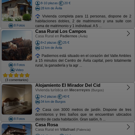
8-10 plazas
20 €
28 km de Ávila
Vivienda completa para 11 personas, dispone de 2
habitaciones dobles, 2 de matrimonio y una suite con
8 Fotos
cama de matrimonio y 1 individual. A 5 ...
Casa Rural Los Campos
Casa Rural en
Padiernos
(Ávila)
8+2 plazas
25 €
12 km de Ávila
Padiernos está situado en el corazón del Valle Ambles
a 15 minutos del Centro de Ávila capital, pero totalmente
8 Fotos
rural, la ganadería y la agr ...
Video
(3 comentarios)
Alojamiento El Mirador Del Cid
Vivienda turística en
Mecerreyes
(Burgos)
9+2 plazas
40 €
34 km de Burgos
Casa con 3000 metros de jardín. Dispone de tres
dormitorios y tres baños que se encuentran ubicados
8 Fotos
dentro de cada habitación. Gran salón, h ...
Casa Rosa
Casa Rural en
Villafruel
(Palencia)