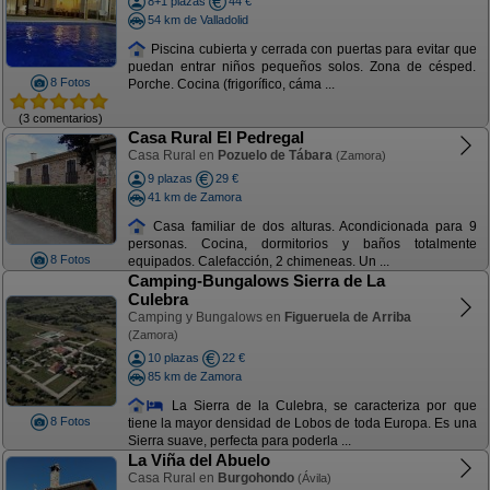
8+1 plazas
44 €
54 km de Valladolid
Piscina cubierta y cerrada con puertas para evitar que
puedan entrar niños pequeños solos. Zona de césped.
8 Fotos
Porche. Cocina (frigorífico, cáma ...
(3 comentarios)
Casa Rural El Pedregal
Casa Rural en
Pozuelo de Tábara
(Zamora)
9 plazas
29 €
41 km de Zamora
Casa familiar de dos alturas. Acondicionada para 9
personas. Cocina, dormitorios y baños totalmente
8 Fotos
equipados. Calefacción, 2 chimeneas. Un ...
Camping-Bungalows Sierra de La
Culebra
Camping y Bungalows en
Figueruela de Arriba
(Zamora)
10 plazas
22 €
85 km de Zamora
La Sierra de la Culebra, se caracteriza por que
8 Fotos
tiene la mayor densidad de Lobos de toda Europa. Es una
Sierra suave, perfecta para poderla ...
La Viña del Abuelo
Casa Rural en
Burgohondo
(Ávila)