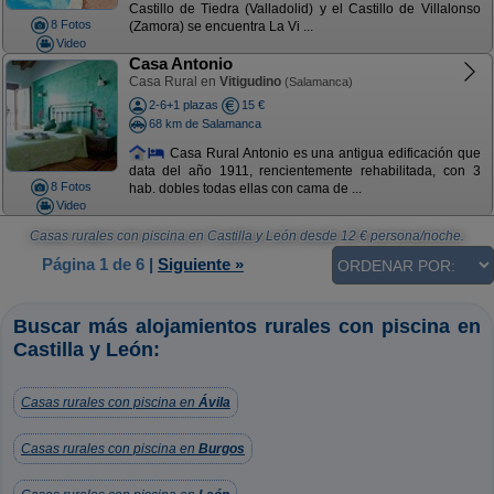
Castillo de Tiedra (Valladolid) y el Castillo de Villalonso
8 Fotos
(Zamora) se encuentra La Vi ...
Video
Casa Antonio
Casa Rural en
Vitigudino
(Salamanca)
2-6+1 plazas
15 €
68 km de Salamanca
Casa Rural Antonio es una antigua edificación que
data del año 1911, rencientemente rehabilitada, con 3
8 Fotos
hab. dobles todas ellas con cama de ...
Video
Casas rurales con piscina en Castilla y León
desde
12
€ persona/noche.
Página 1 de 6
|
Siguiente »
Buscar más alojamientos rurales con piscina en
Castilla y León:
Casas rurales con piscina en
Ávila
Casas rurales con piscina en
Burgos