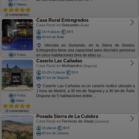
2 Videos
(2 comentarios)
Casa Rural Entregredos
Casa Rural en
Guisando
(Ávila)
16+4 plazas
38 €
40 km de Ávila
Ubicada en Guisando, en la Sierra de Gredos.
Entregredos tiene una capacidad para dieciséis personas
8 Fotos
en cinco habitaciones (tres de ellas cu ...
Caserío Las Cañadas
Casa Rural en
Muñopedro
(Segovia)
10-20+3 plazas
55 €
37 km de Segovia
Caserío Las Cañadas es un caserío rustico ubicado a
1 hora de Madrid, a 30 km de Segovia y a 30 km de Ávila.
8 Fotos
Dispone de 5 habitaciones doble ...
Video
(4 comentarios)
Posada Sierra de La Culebra
Casa Rural en
Ferreras de Abajo
(Zamora)
16 plazas
40 €
60 km de Zamora