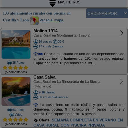
MÁS FILTROS
133 alojamientos rurales con piscina en
Castilla y León
Ver en el mapa
Molino 1914
Casa Rural en
Montamarta
(Zamora)
16 plazas
38 €
17 km de Zamora
Casa rural situada en una de las dependencias de
un antiguo molino harinero del 1914 en estado original.
35 Fotos
Capacidad para 16 personas en el mi ...
(5 comentarios)
Casa Salva
Casa Rural en
La Rinconada de La Sierra
(Salamanca)
2-16 plazas
56 km de Salamanca
La casa tiene un estilo rústico y posee salón con
chimenea, cocina, 9 habitaciones, 4 baños, porche y
53 Fotos
terraza. Con capacidad hasta 16 person ...
Video
SEMANA COMPLETA EN VERANO EN
Oferta:
(6 comentarios)
CASA RURAL CON PISCINA PRIVADA