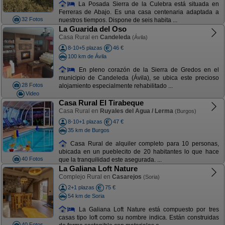
La Posada Sierra de la Culebra está situada en
Ferreras de Abajo. Es una casa centenaria adaptada a
32 Fotos
nuestros tiempos. Dispone de seis habita ...
La Guarida del Oso
Casa Rural en
Candeleda
(Ávila)
8-10+5 plazas
46 €
100 km de Ávila
En pleno corazón de la Sierra de Gredos en el
municipio de Candeleda (Ávila), se ubica este precioso
28 Fotos
alojamiento especialmente rehabilitado ...
Video
Casa Rural El Tirabeque
Casa Rural en
Ruyales del Agua / Lerma
(Burgos)
8-10+1 plazas
47 €
35 km de Burgos
Casa Rural de alquiler completo para 10 personas,
ubicada en un pueblecito de 20 habitantes lo que hace
40 Fotos
que la tranquilidad este asegurada. ...
La Galiana Loft Nature
Complejo Rural en
Casarejos
(Soria)
2+1 plazas
75 €
54 km de Soria
La Galiana Loft Nature está compuesto por tres
casas tipo loft como su nombre indica. Están construidas
40 Fotos