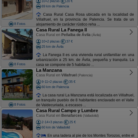
10+2 plazas
20 €
69 km de Palencia
Casa Rural Casa Rosa ubicada en la localidad de
Villafruel, en la provincia de Palencia. Se trata de un
8 Fotos
alojamiento de carácter rústico reha ...
Casa Rural La Fanega II
Casa Rural en
Peñalba de Ávila
(Ávila)
10+2 plazas
37 €
25 km de Ávila
La Fanega II es una vivienda rural unifamiliar en una
urbanización a 25 km. de Ávila, pequeña y tranquila. La
8 Fotos
casa se compone de 5 habitacio ...
La Manzana
Casa Rural en
Villafruel
(Palencia)
9-11+2 plazas
35 €
60 km de Palencia
La casa rural La Manzana está localizada en Villafruel,
un tranquilo pueblo de 8 habitantes enclavado en el Valle
8 Fotos
de Valdecuriada, a escasos ...
Casa Rural Campo y Lumbre
Casa Rural en
Benafarces
(Valladolid)
2-14+3 plazas
25 €
60 km de Valladolid
En una ladera al pie de los Montes Torozos, entre el