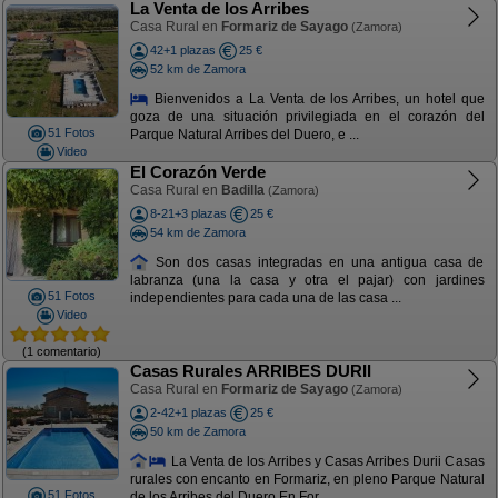
La Venta de los Arribes
Casa Rural en
Formariz de Sayago
(Zamora)
42+1 plazas
25 €
52 km de Zamora
Bienvenidos a La Venta de los Arribes, un hotel que
goza de una situación privilegiada en el corazón del
51 Fotos
Parque Natural Arribes del Duero, e ...
Video
El Corazón Verde
Casa Rural en
Badilla
(Zamora)
8-21+3 plazas
25 €
54 km de Zamora
Son dos casas integradas en una antigua casa de
labranza (una la casa y otra el pajar) con jardines
51 Fotos
independientes para cada una de las casa ...
Video
(1 comentario)
Casas Rurales ARRIBES DURII
Casa Rural en
Formariz de Sayago
(Zamora)
2-42+1 plazas
25 €
50 km de Zamora
La Venta de los Arribes y Casas Arribes Durii Casas
rurales con encanto en Formariz, en pleno Parque Natural
51 Fotos
de los Arribes del Duero En For ...