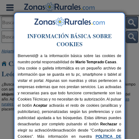
INFORMACIÓN BÁSICA SOBRE
COOKIES
Alojamientos
>
Casas rurales con piscina
> Castilla y León
Bienvenid@ a la información básica sobre las cookies de
Casas rurales con piscina en Castilla y
nuestro portal responsabilidad de
Mario Temprado Casas
.
Una cookie o galleta informática es un pequeño archivo de
León
información que se guarda en tu pc, smartphone o tablet al
visitar el portal. Algunas son nuestras y otras pertenecen a
¿Buscas casas rurales con piscina en Castilla y León? Disfruta del buen tiempo
empresas externas que nos prestan servicios. Las activadas
con amigos, familiares o en pareja. Aquí también encontrarás algunos
y necesarias para que todo funcione correctamente son las
alojamientos con piscina climatizada
, para disfrutar en cualquier época del
año. Además es una opción ideal para disfrutar de las ventajas de las
Cookies Técnicas y no necesitan de tu autorización. Al pulsar
casas
rurales para grupos en Castilla y León
en un entorno privado, elegante y
el botón
Aceptar
activarás el resto de cookies (analíticas y
placentero. Una reconfortante forma de practicar turismo rural.
publicitarias), personalizadas según tus preferencias y con
publicidad ajustada a tus búsquedas. Estas últimas puedes
desactivarlas por completo pulsando el botón
Rechazar
o
elegir su activación/desactivación desde “Configuración de
Cookies”. Más información en nuestra
POLÍTICA DE