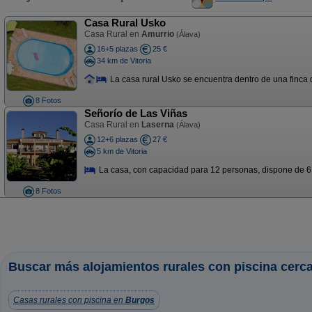
Casa Rural Usko
Casa Rural en
Amurrio
(Álava)
16+5 plazas
25 €
34 km de Vitoria
La casa rural Usko se encuentra dentro de una finca d
8 Fotos
Señorío de Las Viñas
Casa Rural en
Laserna
(Álava)
12+6 plazas
27 €
5 km de Vitoria
La casa, con capacidad para 12 personas, dispone de 6
8 Fotos
Buscar más alojamientos rurales con piscina cerca
Casas rurales con piscina en
Burgos