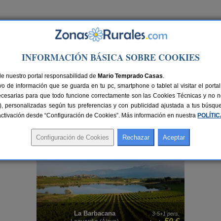
Ir a Versión PC
INFORMACIÓN BÁSICA SOBRE COOKIES
de nuestro portal responsabilidad de
Mario Temprado Casas
.
o de información que se guarda en tu pc, smartphone o tablet al visitar el port
ecesarias para que todo funcione correctamente son las Cookies Técnicas y no ne
rias), personalizadas según tus preferencias y con publicidad ajustada a tus búsq
sactivación desde “Configuración de Cookies”. Más información en nuestra
POLÍTI
os, familiares o en pareja. Aquí también encontrarás algunos
alojamientos con pi
Álava
en un entorno privado, elegante y placentero. Una reconfortante forma de pract
La Molinera Etxea
rs.
14+4 pers.