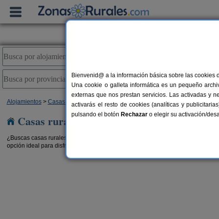
Bienvenid@ a la información básica sobre las cookies 
Una cookie o galleta informática es un pequeño archiv
externas que nos prestan servicios. Las activadas y n
Alojamientos
>
Casas rurales con piscina
>
País Vasco
> Álava
activarás el resto de cookies (analíticas y publicita
pulsando el botón
Rechazar
o elegir su activación/de
Casas rurales con piscina en Álava
¿Buscas casas rurales con piscina en Álava? Disfruta del buen tiempo con amig
opción ideal para disfrutar de las ventajas de las
casas rurales para grupos en 
rón
La Barbacana
2-16 pers.
3-5+1 pe