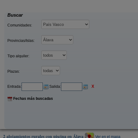
20 €
50
Laguardia (Álava)
desde
desde
Buscar
Comunidades:
Provincias/Islas:
Tipo alquiler:
Plazas:
X
Entrada:
Salida:
Fechas más buscadas
2 alojamientos rurales con piscina en Álava
Ver en el mapa