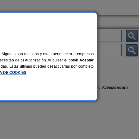
al. Algunas son nuestras y otras pertenecen a empresas
cesitan de tu autorización. Al pulsar el botón
Aceptar
uedas. Estas últimas puedes desactivarlas por completo
CA DE COOKIES
.
scina climatizada
, para disfrutar en cualquier época del año. Además es una
icar turismo rural.
Abaienea Ag
Ardetxal
Nekazalt
4 pers.