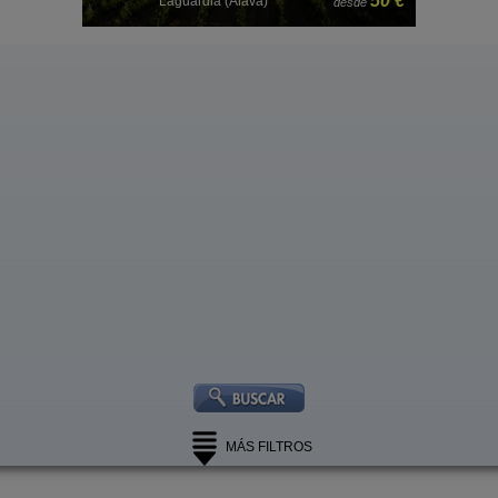
 €
35 €
Samaniego (Álava)
desde
MÁS FILTROS