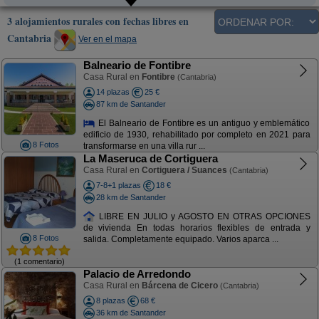
3 alojamientos rurales con fechas libres en
Cantabria
Ver en el mapa
Balneario de Fontibre
Casa Rural en
Fontibre
(Cantabria)
14 plazas
25 €
87 km de Santander
El Balneario de Fontibre es un antiguo y emblemático
edificio de 1930, rehabilitado por completo en 2021 para
8 Fotos
transformarse en una villa rur ...
La Maseruca de Cortiguera
Casa Rural en
Cortiguera / Suances
(Cantabria)
7-8+1 plazas
18 €
28 km de Santander
LIBRE EN JULIO y AGOSTO EN OTRAS OPCIONES
de vivienda En todas horarios flexibles de entrada y
8 Fotos
salida. Completamente equipado. Varios aparca ...
(1 comentario)
Palacio de Arredondo
Casa Rural en
Bárcena de Cicero
(Cantabria)
8 plazas
68 €
36 km de Santander