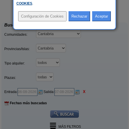
COOKIES
.
La Casa del Lago de Campoo
33+1 pers.
20+1 pers.
24 €
25 €
Orzales (Cantabria)
desde
desde
Buscar
Comunidades:
Provincias/Islas:
Tipo alquiler:
Plazas:
X
Entrada:
Salida:
Fechas más buscadas
MÁS FILTROS