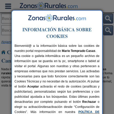
INFORMACIÓN BÁSICA SOBRE
COOKIES
Alojamientos
>
Casas Rurales con disponibilidad
> Cantabria
Bienvenid@ a la información básica sobre las cookies de
Casas Rurales con disponibilidad en
nuestro portal responsabilidad de
Mario Temprado Casas
.
Una cookie o galleta informática es un pequeño archivo de
Cantabria
información que se guarda en tu pc, smartphone o tablet al
visitar el portal. Algunas son nuestras y otras pertenecen a
Nada mejor que para planear tu escapada rural es ir directo a buscar
casas
empresas externas que nos prestan servicios. Las activadas
rurales con fechas libres en Cantabria
, permitiendo organizar tu viaje de forma
y necesarias para que todo funcione correctamente son las
rápida y sencilla, alquilando un alojamiento rural disponible en la fecha que tú
quieras. Si además, quieres dejar la reserva hecha ya directamente por internet,
Cookies Técnicas y no necesitan de tu autorización. Al pulsar
visita la sección de
alojamientos con reserva online en Cantabria
.
el botón
Aceptar
activarás el resto de cookies (analíticas y
publicitarias), personalizadas según tus preferencias y con
publicidad ajustada a tus búsquedas. Estas últimas puedes
desactivarlas por completo pulsando el botón
Rechazar
o
elegir su activación/desactivación desde “Configuración de
Cookies”. Más información en nuestra
POLÍTICA DE