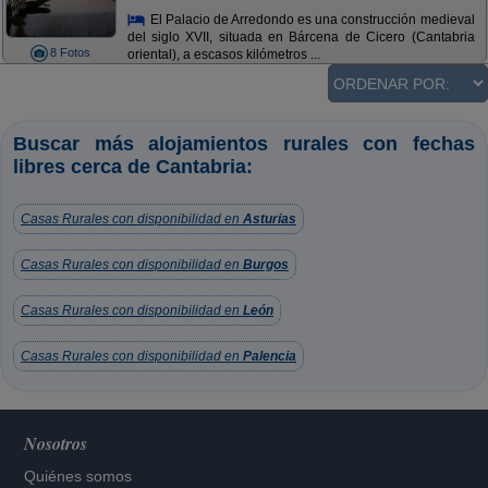
El Palacio de Arredondo es una construcción medieval
del siglo XVII, situada en Bárcena de Cicero (Cantabria
8 Fotos
oriental), a escasos kilómetros ...
Buscar más alojamientos rurales con fechas
libres cerca de Cantabria:
Casas Rurales con disponibilidad en
Asturias
Casas Rurales con disponibilidad en
Burgos
Casas Rurales con disponibilidad en
León
Casas Rurales con disponibilidad en
Palencia
Nosotros
Quiénes somos