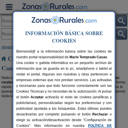
INFORMACIÓN BÁSICA SOBRE
COOKIES
Alojamientos
>
Casas Rurales con disponibilidad
> Canarias
Bienvenid@ a la información básica sobre las cookies de
Casas Rurales con disponibilidad en
nuestro portal responsabilidad de
Mario Temprado Casas
.
Una cookie o galleta informática es un pequeño archivo de
Canarias
información que se guarda en tu pc, smartphone o tablet al
visitar el portal. Algunas son nuestras y otras pertenecen a
Nada mejor que para planear tu escapada rural es ir directo a buscar
casas
empresas externas que nos prestan servicios. Las activadas
rurales con fechas libres en Canarias
, permitiendo organizar tu viaje de forma
y necesarias para que todo funcione correctamente son las
rápida y sencilla, alquilando un alojamiento rural disponible en la fecha que tú
quieras. Si además, quieres dejar la reserva hecha ya directamente por internet,
Cookies Técnicas y no necesitan de tu autorización. Al pulsar
visita la sección de
alojamientos con reserva online en Canarias
.
el botón
Aceptar
activarás el resto de cookies (analíticas y
publicitarias), personalizadas según tus preferencias y con
publicidad ajustada a tus búsquedas. Estas últimas puedes
desactivarlas por completo pulsando el botón
Rechazar
o
elegir su activación/desactivación desde “Configuración de
Cookies”. Más información en nuestra
POLÍTICA DE