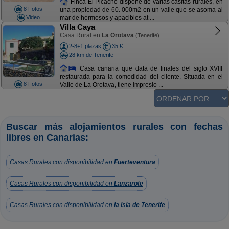
Finca El Picacho dispone de varias casitas rurales, en
8 Fotos
una propiedad de 60. 000m2 en un valle que se asoma al
Video
mar de hermosos y apacibles at ...
Villa Caya
Casa Rural en
La Orotava
(Tenerife)
2-8+1 plazas
35 €
28 km de Tenerife
Casa canaria que data de finales del siglo XVIII
restaurada para la comodidad del cliente. Situada en el
8 Fotos
Valle de La Orotava, tiene impresio ...
Buscar más alojamientos rurales con fechas
libres en Canarias:
Casas Rurales con disponibilidad en
Fuerteventura
Casas Rurales con disponibilidad en
Lanzarote
Casas Rurales con disponibilidad en
la Isla de Tenerife