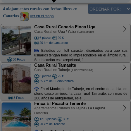
4 alojamientos rurales con fechas libres en
Canarias
Ver en el mapa
Casa Rural Canaria Finca Uga
Casa Rural en
Uga / Yaiza
(Lanzarote)
6 plazas
20 €
20 km de Lanzarote
Estudios con loft carácter, diseñados para que sus
usuarios tengan todo lo imprescindible en el ámbito rural.
30 Fotos
Su ubicación es excepcional, f ...
Casa Rural Tamasite
Casa Rural en
Tuineje
(Fuerteventura)
8 plazas
25 €
35 km de Fuerteventura
En el Municipio de Tuineje, en el centro de la isla, en
pleno casco antiguo, la casa rural Tamasite, con mas de
8 Fotos
200 años de antigüedad, es e ...
Finca El Picacho Tenerife
Apartamentos Rurales en
Tejina / La Laguna
(Tenerife)
12+8 plazas
39 €
20 km de Tenerife