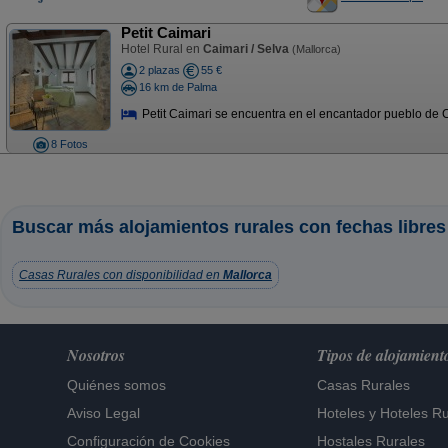
Petit Caimari
Hotel Rural en
Caimari / Selva
(Mallorca)
2 plazas
55 €
16 km de Palma
Petit Caimari se encuentra en el encantador pueblo de C
8 Fotos
Buscar más alojamientos rurales con fechas libres
Casas Rurales con disponibilidad en
Mallorca
Nosotros
Tipos de alojamient
Quiénes somos
Casas Rurales
Aviso Legal
Hoteles
y
Hoteles Ru
Configuración de Cookies
Hostales Rurales