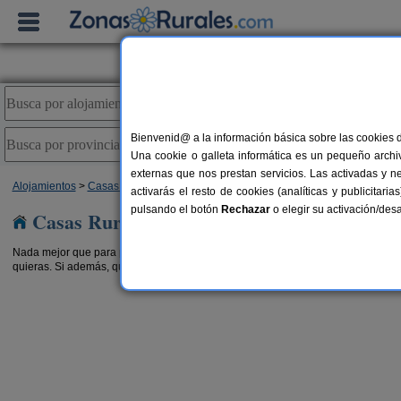
Bienvenid@ a la información básica sobre las cookies 
Una cookie o galleta informática es un pequeño archiv
externas que nos prestan servicios. Las activadas y n
Alojamientos
>
Casas Rurales con disponibilidad
> Baleares
activarás el resto de cookies (analíticas y publicita
pulsando el botón
Rechazar
o elegir su activación/de
Casas Rurales con disponibilidad en Balear
Nada mejor que para planear tu escapada rural es ir directo a buscar
casas rur
quieras. Si además, quieres dejar la reserva hecha ya directamente por internet,
eral
Son Camaro
2-20+10 pers.
2-6