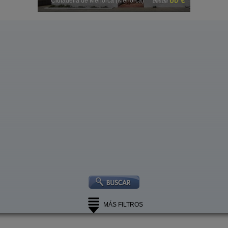
60 €
42 €
Mahón (Menorca)
desde
MÁS FILTROS