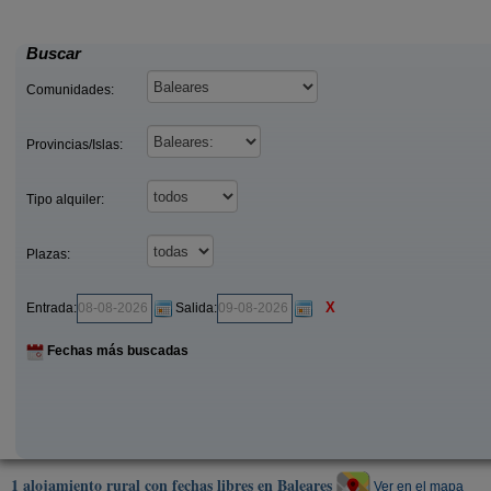
60 €
)
Ciutadella de Menorca (Menorca)
desde
desde
Buscar
Comunidades:
Provincias/Islas:
Tipo alquiler:
Plazas:
X
Entrada:
Salida:
Fechas más buscadas
1 alojamiento rural con fechas libres en Baleares
Ver en el mapa