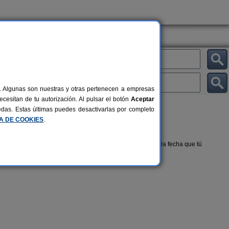
al. Algunas son nuestras y otras pertenecen a empresas
cesitan de tu autorización. Al pulsar el botón
Aceptar
uedas. Estas últimas puedes desactivarlas por completo
CA DE COOKIES
.
a y sencilla, alquilando un alojamiento rural disponible en la fecha que tú
Casa Cova
Son 
10 pers.