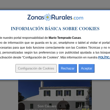
Ir a Versión PC
INFORMACIÓN BÁSICA SOBRE COOKIES
de nuestro portal responsabilidad de
Mario Temprado Casas
.
o de información que se guarda en tu pc, smartphone o tablet al visitar el port
ecesarias para que todo funcione correctamente son las Cookies Técnicas y no ne
rias), personalizadas según tus preferencias y con publicidad ajustada a tus búsq
sactivación desde “Configuración de Cookies”. Más información en nuestra
POLÍTI
es
ales con fechas libres en Baleares
, permitiendo organizar tu viaje de forma rápid
 visita la sección de
alojamientos con reserva online en Baleares
.
Matxani Gran
 pers.
36+2 pers.