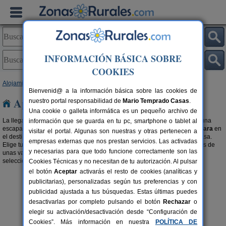
INFORMACIÓN BÁSICA SOBRE
COOKIES
Alojamientos
>
Apartamentos
>
Castilla-La Mancha
> Guadalajara
Bienvenid@ a la información básica sobre las cookies de
Apartamentos en Guadalajara
nuestro portal responsabilidad de
Mario Temprado Casas
.
Una cookie o galleta informática es un pequeño archivo de
La llegada de las vacaciones y los días festivos son sinónimos de hacer una
información que se guarda en tu pc, smartphone o tablet al
escapada. Desconecta y disfruta al
alquilar un apartamento en Guadalajara
en
visitar el portal. Algunas son nuestras y otras pertenecen a
el destino que deseas. Días de de relax con la comodidad de tu propia casa.
empresas externas que nos prestan servicios. Las activadas
Elige tu destino, mira los apartamentos disponibles e infórmate, disfrutarás de
y necesarias para que todo funcione correctamente son las
unas vacaciones únicas. También te recomendamos buscar en nuestra
selección de
Viviendas turísticas en Guadalajara
.
Cookies Técnicas y no necesitan de tu autorización. Al pulsar
el botón
Aceptar
activarás el resto de cookies (analíticas y
publicitarias), personalizadas según tus preferencias y con
publicidad ajustada a tus búsquedas. Estas últimas puedes
desactivarlas por completo pulsando el botón
Rechazar
o
elegir su activación/desactivación desde “Configuración de
Cookies”. Más información en nuestra
POLÍTICA DE