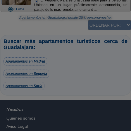
El Pequeño Pajares una casita ideal para 2 personas.
Ubicada en un lugar prácticamente desconocido, un
8 Fotos
paraje de lo más remoto, a no tanta d ...
Apartamentos en Guadalajara
desde
28
€ persona/noche.
Buscar más apartamentos turísticos cerca de
Guadalajara:
Apartamentos en
Madrid
Apartamentos en
Segovia
Apartamentos en
Soria
Nosotros
Quiénes somos
Aviso Legal