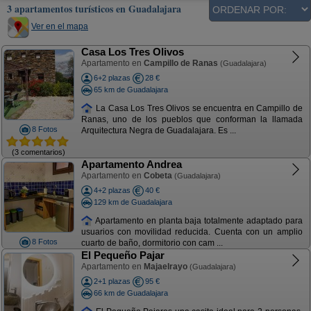
3 apartamentos turísticos en Guadalajara
Ver en el mapa
Casa Los Tres Olivos
Apartamento en
Campillo de Ranas
(Guadalajara)
6+2 plazas
28 €
65 km de Guadalajara
La Casa Los Tres Olivos se encuentra en Campillo de
Ranas, uno de los pueblos que conforman la llamada
8 Fotos
Arquitectura Negra de Guadalajara. Es ...
(3 comentarios)
Apartamento Andrea
Apartamento en
Cobeta
(Guadalajara)
4+2 plazas
40 €
129 km de Guadalajara
Apartamento en planta baja totalmente adaptado para
usuarios con movilidad reducida. Cuenta con un amplio
8 Fotos
cuarto de baño, dormitorio con cam ...
El Pequeño Pajar
Apartamento en
Majaelrayo
(Guadalajara)
2+1 plazas
95 €
66 km de Guadalajara