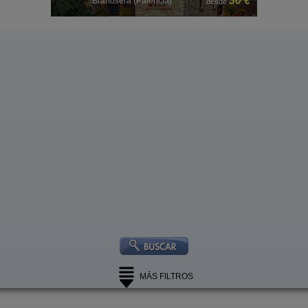
30 €
ia)
Brañosera (Palencia)
desde
desd
MÁS FILTROS