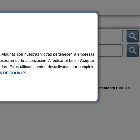
al. Algunas son nuestras y otras pertenecen a empresas
cesitan de tu autorización. Al pulsar el botón
Aceptar
uedas. Estas últimas puedes desactivarlas por completo
CA DE COOKIES
.
 comodidad de estar como en tu propia casa.
Alquilar un apartamento rural en
en nuestra selección de
Complejos Rurales en Palencia
.
La Casona de Támara
1 pers.
14 pers.