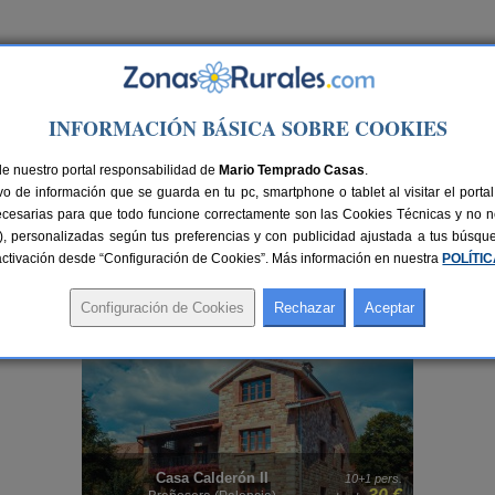
Ir a Versión PC
INFORMACIÓN BÁSICA SOBRE COOKIES
de nuestro portal responsabilidad de
Mario Temprado Casas
.
o de información que se guarda en tu pc, smartphone o tablet al visitar el port
ecesarias para que todo funcione correctamente son las Cookies Técnicas y no ne
rias), personalizadas según tus preferencias y con publicidad ajustada a tus búsq
sactivación desde “Configuración de Cookies”. Más información en nuestra
POLÍTI
 mejores opciones para disfrutar de un ambiente natural, idílico y tranquilo, con la
ra para conseguir unas vacaciones de ensueño. También te recomendamos buscar 
II
Casa Calderón
10+1 pers.
10+