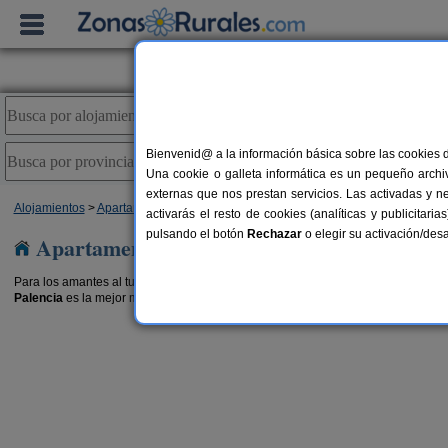
Bienvenid@ a la información básica sobre las cookies 
Una cookie o galleta informática es un pequeño archiv
externas que nos prestan servicios. Las activadas y n
Alojamientos
>
Apartamentos Rurales
>
Castilla y León
> Palencia
activarás el resto de cookies (analíticas y publicita
pulsando el botón
Rechazar
o elegir su activación/de
Apartamentos Rurales en Palencia
Para los amantes al turismo rural, este tipo de alojamiento es elegir una de las
Palencia
es la mejor manera disfrutar de una escapada económica y placente
 Rurales Villa Esperanza
Casa Calderón 
6-12+2 pers.