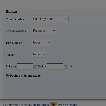
25 €
Nestar (Palencia)
Brañosera (Palenc
desde
Buscar
Comunidades:
Provincias/Islas:
Tipo alquiler:
Plazas:
X
Entrada:
Salida:
Fechas más buscadas
1 apartamento rural en Palencia
Ver en el mapa