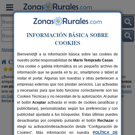
INFORMACIÓN BÁSICA SOBRE
COOKIES
Alojamientos
>
Casas rurales con piscina
> Galicia
Bienvenid@ a la información básica sobre las cookies de
Casas rurales con piscina en Galicia
nuestro portal responsabilidad de
Mario Temprado Casas
.
Una cookie o galleta informática es un pequeño archivo de
información que se guarda en tu pc, smartphone o tablet al
¿Buscas casas rurales con piscina en Galicia? Disfruta del buen tiempo con
visitar el portal. Algunas son nuestras y otras pertenecen a
amigos, familiares o en pareja. Aquí también encontrarás algunos
alojamientos
empresas externas que nos prestan servicios. Las activadas
con piscina climatizada
, para disfrutar en cualquier época del año. Además es
y necesarias para que todo funcione correctamente son las
una opción ideal para disfrutar de las ventajas de las
casas rurales para grupos
en Galicia
en un entorno privado, elegante y placentero. Una reconfortante
Cookies Técnicas y no necesitan de tu autorización. Al pulsar
forma de practicar turismo rural.
el botón
Aceptar
activarás el resto de cookies (analíticas y
publicitarias), personalizadas según tus preferencias y con
publicidad ajustada a tus búsquedas. Estas últimas puedes
desactivarlas por completo pulsando el botón
Rechazar
o
elegir su activación/desactivación desde “Configuración de
Cookies”. Más información en nuestra
POLÍTICA DE